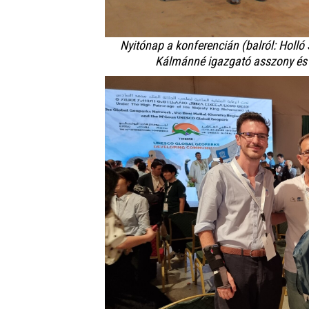
Nyitónap a konferencián (balról: Holl
Kálmánné igazgató asszony és