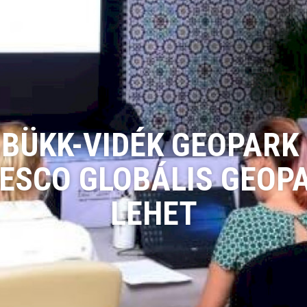
 BÜKK-VIDÉK GEOPARK 
ESCO GLOBÁLIS GEOP
LEHET