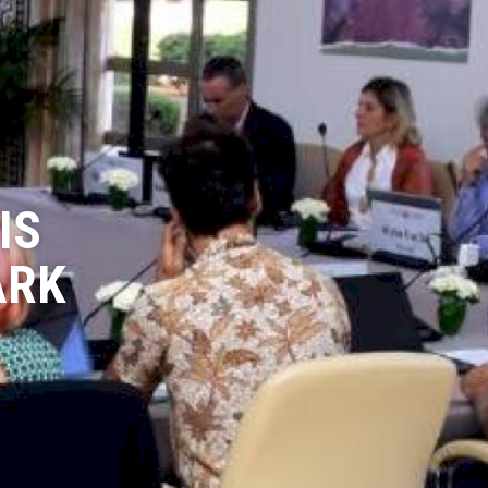
IS
ARK