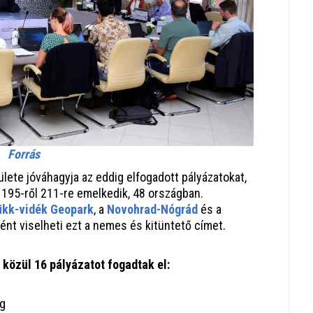
Forrás
te jóváhagyja az eddig elfogadott pályázatokat,
195-ről 211-re emelkedik, 48 országban.
ükk-vidék Geopark
, a
Novohrad-Nógrád
és a
nt viselheti ezt a nemes és kitüntető címet.
 közül 16 pályázatot fogadtak el:
ág