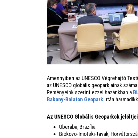
Amennyiben az UNESCO Végrehajtó Testüle
az UNESCO globális geoparkjainak száma 
Reményeink szerint ezzel hazánkban a
B
Bakony-Balaton Geopark
után harmadikké
Az UNESCO Globális Geoparkok jelöltjei
Uberaba, Brazília
Biokovo-Imotski-tavak, Horvátorsz