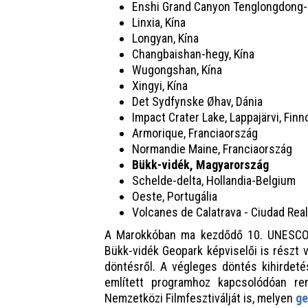
Enshi Grand Canyon Tenglongdong-b
Linxia, Kína
Longyan, Kína
Changbaishan-hegy, Kína
Wugongshan, Kína
Xingyi, Kína
Det Sydfynske Øhav, Dánia
Impact Crater Lake, Lappajärvi, Fin
Armorique, Franciaország
Normandie Maine, Franciaország
Bükk-vidék, Magyarország
Schelde-delta, Hollandia-Belgium
Oeste, Portugália
Volcanes de Calatrava - Ciudad Rea
A Marokkóban ma kezdődő 10. UNESCO 
Bükk-vidék Geopark képviselői is részt 
döntésről. A végleges döntés kihirdeté
említett programhoz kapcsolódóan r
Nemzetközi Filmfesztiválját is, melyen
ge