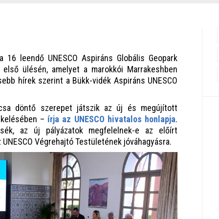
a 16 leendő UNESCO Aspiráns Globális Geopark
k első ülésén, amelyet a marokkói Marrakeshben
sebb hírek szerint a Bükk-vidék Aspiráns UNESCO
sa döntő szerepet játszik az új és megújított
tékelésében –
írja az UNESCO hivatalos honlapja
.
sék, az új pályázatok megfelelnek-e az előírt
z UNESCO Végrehajtó Testületének jóváhagyásra.