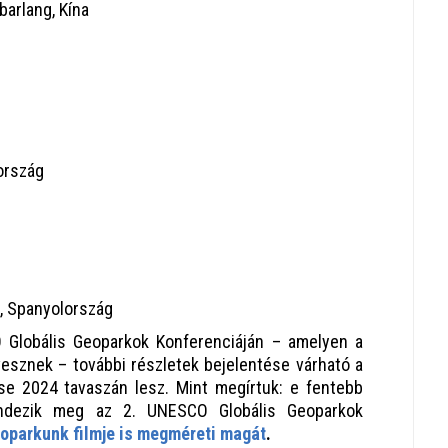
arlang, Kína
nország
l, Spanyolország
Globális Geoparkok Konferenciáján – amelyen a
vesznek – további részletek bejelentése várható a
se 2024 tavaszán lesz. Mint megírtuk: e fentebb
endezik meg
az 2. UNESCO Globális Geoparkok
oparkunk filmje is megméreti magát
.