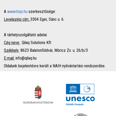
A
www.bnpi.hu
szerkesztősége:
Levelezési cím:
3304 Eger, Sánc u. 6.
A tárhelyszolgáltató adatai:
Cég neve:
. Qilaq Solutions Kft
Székhely:
8623 Balatonföldvár, Móricz Zs. u. 26/b/3
E-mail:
info@qilaq.hu
Oldalunk bejelentésre került a NAIH nyilvántartási rendszerébe.