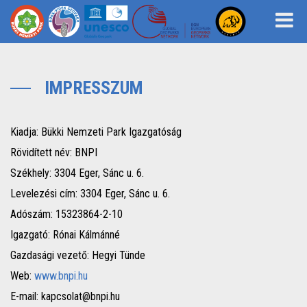
IMPRESSZUM
Kiadja: Bükki Nemzeti Park Igazgatóság
Rövidített név: BNPI
Székhely: 3304 Eger, Sánc u. 6.
Levelezési cím: 3304 Eger, Sánc u. 6.
Adószám: 15323864-2-10
Igazgató: Rónai Kálmánné
Gazdasági vezető: Hegyi Tünde
Web:
www.bnpi.hu
E-mail: kapcsolat@bnpi.hu