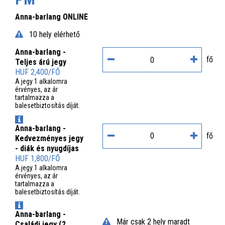
Anna-barlang ONLINE
10 hely elérhető
Anna-barlang -
fő
Teljes árú jegy
HUF 2,400/FŐ
A jegy 1 alkalomra
érvényes, az ár
tartalmazza a
balesetbiztosítás díját.
INFO
Anna-barlang -
fő
Kedvezményes jegy
- diák és nyugdíjas
HUF 1,800/FŐ
A jegy 1 alkalomra
érvényes, az ár
tartalmazza a
balesetbiztosítás díját.
INFO
Anna-barlang -
Már csak 2 hely maradt
Családi jegy (2