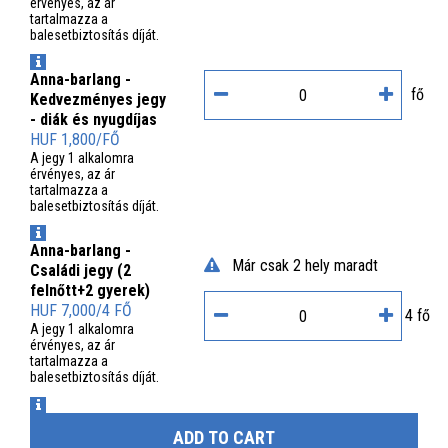
érvényes, az ár
tartalmazza a
balesetbiztosítás díját.
INFO
Anna-barlang -
fő
Kedvezményes jegy
- diák és nyugdíjas
HUF 1,800/FŐ
A jegy 1 alkalomra
érvényes, az ár
tartalmazza a
balesetbiztosítás díját.
INFO
Anna-barlang -
Már csak 2 hely maradt
Családi jegy (2
felnőtt+2 gyerek)
HUF 7,000/4 FŐ
4 fő
A jegy 1 alkalomra
érvényes, az ár
tartalmazza a
balesetbiztosítás díját.
INFO
ADD TO CART