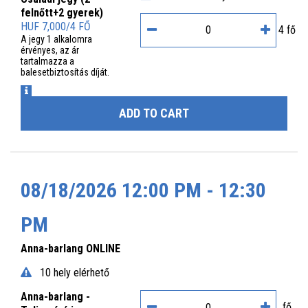
felnőtt+2 gyerek)
HUF 7,000/4 FŐ
4 fő
A jegy 1 alkalomra
érvényes, az ár
tartalmazza a
balesetbiztosítás díját.
INFO
ADD TO CART
08/18/2026 12:00 PM - 12:30
PM
Anna-barlang ONLINE
10 hely elérhető
Anna-barlang -
fő