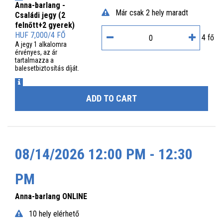
Anna-barlang -
Már csak 2 hely maradt
Családi jegy (2
felnőtt+2 gyerek)
HUF 7,000/4 FŐ
4 fő
A jegy 1 alkalomra
érvényes, az ár
tartalmazza a
balesetbiztosítás díját.
INFO
ADD TO CART
08/14/2026 12:00 PM - 12:30
PM
Anna-barlang ONLINE
10 hely elérhető