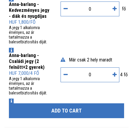
Anna-barlang -
fő
Kedvezményes jegy
- diák és nyugdíjas
HUF 1,800/FŐ
A jegy 1 alkalomra
érvényes, az ár
tartalmazza a
balesetbiztosítás díját.
INFO
Anna-barlang -
Már csak 2 hely maradt
Családi jegy (2
felnőtt+2 gyerek)
HUF 7,000/4 FŐ
4 fő
A jegy 1 alkalomra
érvényes, az ár
tartalmazza a
balesetbiztosítás díját.
INFO
ADD TO CART