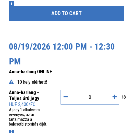
INFO
ADD TO CART
08/19/2026 12:00 PM - 12:30
PM
Anna-barlang ONLINE
10 hely elérhető
Anna-barlang -
fő
Teljes árú jegy
HUF 2,400/FŐ
A jegy 1 alkalomra
érvényes, az ár
tartalmazza a
balesetbiztosítás díját.
INFO