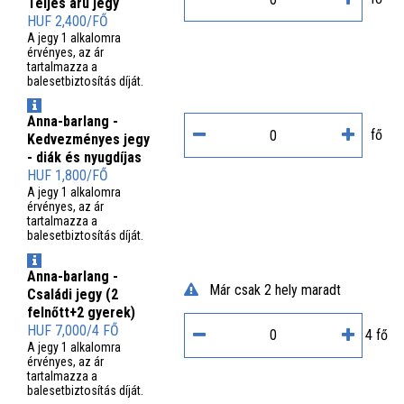
Teljes árú jegy
HUF 2,400/FŐ
A jegy 1 alkalomra
érvényes, az ár
tartalmazza a
balesetbiztosítás díját.
INFO
Anna-barlang -
fő
Kedvezményes jegy
- diák és nyugdíjas
HUF 1,800/FŐ
A jegy 1 alkalomra
érvényes, az ár
tartalmazza a
balesetbiztosítás díját.
INFO
Anna-barlang -
Már csak 2 hely maradt
Családi jegy (2
felnőtt+2 gyerek)
HUF 7,000/4 FŐ
4 fő
A jegy 1 alkalomra
érvényes, az ár
tartalmazza a
balesetbiztosítás díját.