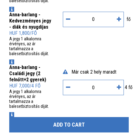
balesetbiztosítás díját.
INFO
Anna-barlang -
fő
Kedvezményes jegy
- diák és nyugdíjas
HUF 1,800/FŐ
A jegy 1 alkalomra
érvényes, az ár
tartalmazza a
balesetbiztosítás díját.
INFO
Anna-barlang -
Már csak 2 hely maradt
Családi jegy (2
felnőtt+2 gyerek)
HUF 7,000/4 FŐ
4 fő
A jegy 1 alkalomra
érvényes, az ár
tartalmazza a
balesetbiztosítás díját.
INFO
ADD TO CART