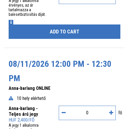
A jegy 1 alkalomra
érvényes, az ár
tartalmazza a
balesetbiztosítás díját.
INFO
ADD TO CART
08/11/2026 12:00 PM - 12:30
PM
Anna-barlang ONLINE
10 hely elérhető
Anna-barlang -
fő
Teljes árú jegy
HUF 2,400/FŐ
A jegy 1 alkalomra