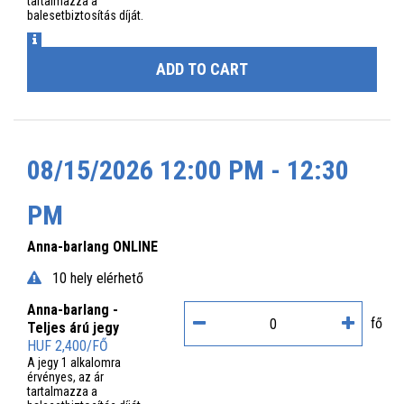
tartalmazza a
balesetbiztosítás díját.
INFO
ADD TO CART
08/15/2026 12:00 PM - 12:30
PM
Anna-barlang ONLINE
10 hely elérhető
Anna-barlang -
fő
Teljes árú jegy
HUF 2,400/FŐ
A jegy 1 alkalomra
érvényes, az ár
tartalmazza a