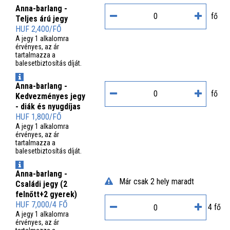
Anna-barlang -
fő
Teljes árú jegy
HUF 2,400/FŐ
A jegy 1 alkalomra
érvényes, az ár
tartalmazza a
balesetbiztosítás díját.
INFO
Anna-barlang -
fő
Kedvezményes jegy
- diák és nyugdíjas
HUF 1,800/FŐ
A jegy 1 alkalomra
érvényes, az ár
tartalmazza a
balesetbiztosítás díját.
INFO
Anna-barlang -
Már csak 2 hely maradt
Családi jegy (2
felnőtt+2 gyerek)
HUF 7,000/4 FŐ
4 fő
A jegy 1 alkalomra
érvényes, az ár