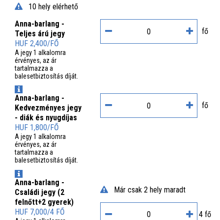
10 hely elérhető
Anna-barlang -
fő
Teljes árú jegy
HUF 2,400/FŐ
A jegy 1 alkalomra
érvényes, az ár
tartalmazza a
balesetbiztosítás díját.
INFO
Anna-barlang -
fő
Kedvezményes jegy
- diák és nyugdíjas
HUF 1,800/FŐ
A jegy 1 alkalomra
érvényes, az ár
tartalmazza a
balesetbiztosítás díját.
INFO
Anna-barlang -
Már csak 2 hely maradt
Családi jegy (2
felnőtt+2 gyerek)
HUF 7,000/4 FŐ
4 fő