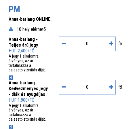
PM
Anna-barlang ONLINE
10 hely elérhető
Anna-barlang -
fő
Teljes árú jegy
HUF 2,400/FŐ
A jegy 1 alkalomra
érvényes, az ár
tartalmazza a
balesetbiztosítás díját.
INFO
Anna-barlang -
fő
Kedvezményes jegy
- diák és nyugdíjas
HUF 1,800/FŐ
A jegy 1 alkalomra
érvényes, az ár
tartalmazza a
balesetbiztosítás díját.
INFO