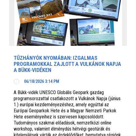
TŰZHÁNYÓK NYOMÁBAN: IZGALMAS
PROGRAMOKKAL ZAJLOTT A VULKÁNOK NAPJA
A BÜKK-VIDÉKEN
06/18/2026 3:14 PM
A Bükk-vidék UNESCO Globális Geopark gazdag
programsorozattal csatlakozott a Vulkánok Napja (június
1.) európai kezdeményezéshez, amely egyúttal az
Európai Geoparkok Hete és a Magyar Nemzeti Parkok
Hete eseményeihez is szervesen kapcsolódott.
Tudományos szakmai előadások, nemzetközi online
workshop, valamint élménydús hétvégi geotúrák és
kitelepülések várták az érdeklődőket, bemutatva régiónk