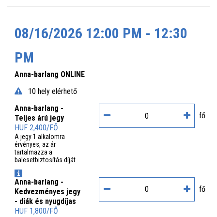
08/16/2026 12:00 PM - 12:30
PM
Anna-barlang ONLINE
10 hely elérhető
Anna-barlang -
fő
Teljes árú jegy
HUF 2,400/FŐ
A jegy 1 alkalomra
érvényes, az ár
tartalmazza a
balesetbiztosítás díját.
INFO
Anna-barlang -
fő
Kedvezményes jegy
- diák és nyugdíjas
HUF 1,800/FŐ