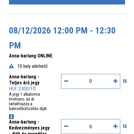
08/12/2026 12:00 PM - 12:30
PM
Anna-barlang ONLINE
10 hely elérhető
Anna-barlang -
fő
Teljes árú jegy
HUF 2,400/FŐ
A jegy 1 alkalomra
érvényes, az ár
tartalmazza a
balesetbiztosítás díját.
INFO
Anna-barlang -
fő
Kedvezményes jegy
- diák és nyugdíjas