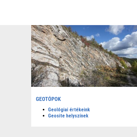
GEOTÓPOK
Geológiai értékeink
Geosite helyszínek