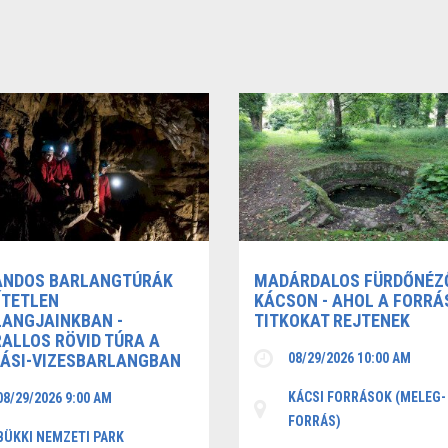
ANDOS BARLANGTÚRÁK
MADÁRDALOS FÜRDŐNÉZ
ÍTETLEN
KÁCSON - AHOL A FORRÁ
ANGJAINKBAN -
TITKOKAT REJTENEK
ALLOS RÖVID TÚRA A
ÁSI-VIZESBARLANGBAN
08/29/2026 10:00 AM
KÁCSI FORRÁSOK (MELEG-
08/29/2026 9:00 AM
FORRÁS)
BÜKKI NEMZETI PARK