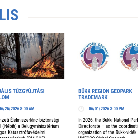
LIS
ÁLIS TŰZGYÚJTÁSI
BÜKK REGION GEOPARK
ALOM
TRADEMARK
06/25/2026 8:00 AM
06/01/2026 3:00 PM
zeti Élelmiszerlánc-biztonsági
In 2026, the Bükki National Par
l (Nébih) a Belügyminisztérium
Directorate – as the coordinat
gos Katasztrófavédelmi
organization of the Bükk-vidék