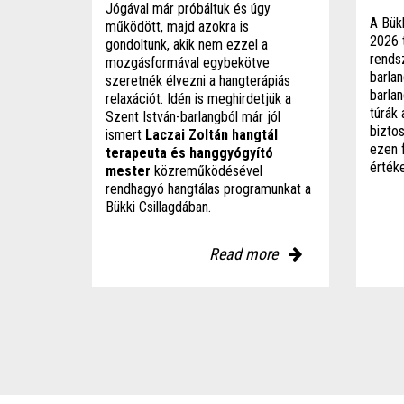
Jógával már próbáltuk és úgy
A Bük
működött, majd azokra is
2026 t
gondoltunk, akik nem ezzel a
rends
mozgásformával egybekötve
barlan
szeretnék élvezni a hangterápiás
barla
relaxációt. Idén is meghirdetjük a
túrák 
Szent István-barlangból már jól
bizto
ismert
Laczai Zoltán hangtál
ezen 
terapeuta és hanggyógyító
érték
mester
közreműködésével
rendhagyó hangtálas programunkat a
Bükki Csillagdában.
Read more