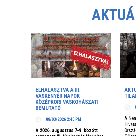
AKTUÁ
ELHALASZTVA A III.
AKTU
VASKENYÉR NAPOK
TIL
KÖZÉPKORI VASKOHÁSZATI
BEMUTATÓ
A Nem
08/03/2026 2:45 PM
Hivata
A 2026. augusztus 7-9. között
Orszá