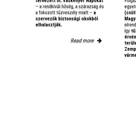
tervezett III. Vaskenyér Napokat
Főiga
– a rendkívüli hőség, a szárazság és
egyet
a fokozott tűzveszély miatt –
a
(csüt
szervezők biztonsági okokból
Magya
elhalasztják.
elren
így
tű
érvé
Read more
terül
Zemp
várme