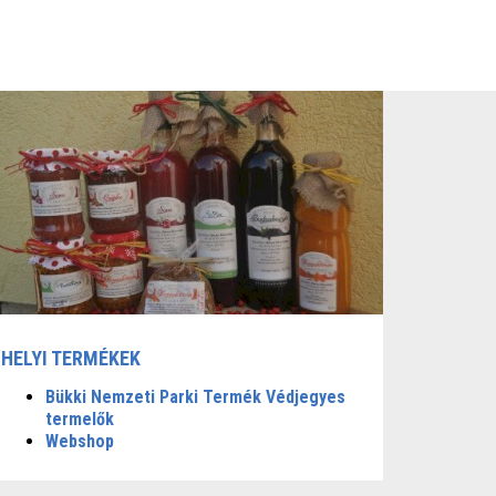
HELYI TERMÉKEK
Bükki Nemzeti Parki Termék Védjegyes
termelők
Webshop