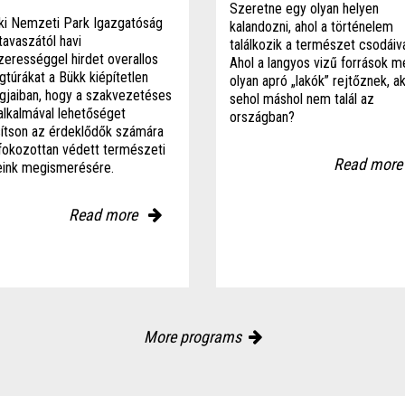
Szeretne egy olyan helyen
ki Nemzeti Park Igazgatóság
kalandozni, ahol a történelem
avaszától havi
találkozik a természet csodáiv
zerességgel hirdet overallos
Ahol a langyos vizű források m
gtúrákat a Bükk kiépítetlen
olyan apró „lakók” rejtőznek, ak
ngjaiban, hogy a szakvezetéses
sehol máshol nem talál az
alkalmával lehetőséget
országban?
sítson az érdeklődők számára
fokozottan védett természeti
Read mor
eink megismerésére.
Read more
More programs