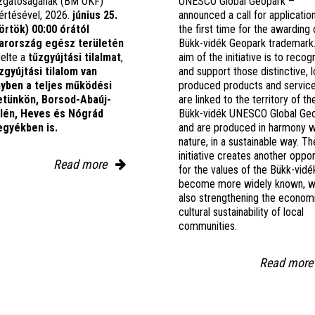
zgatóságának (BM OKF)
UNESCO Global Geopark –
értésével, 2026.
június 25.
announced a call for applicatio
örtök) 00:00 órától
the first time for the awarding 
rország egész területén
Bükk-vidék Geopark trademark
delte a
tűzgyújtási tilalmat
,
aim of the initiative is to recog
zgyújtási tilalom van
and support those distinctive, l
nyben
a teljes működési
produced products and service
etünkön, Borsod-Abaúj-
are linked to the territory of th
lén, Heves és Nógrád
Bükk-vidék UNESCO Global Ge
gyékben is.
and are produced in harmony w
nature, in a sustainable way. Th
initiative creates another oppor
Read more
for the values of the Bükk-vidé
become more widely known, w
also strengthening the econom
cultural sustainability of local
communities.
Read mor