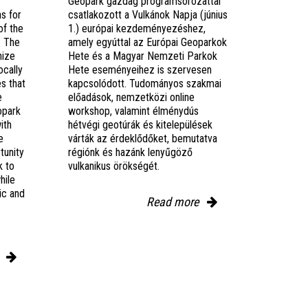
Geopark gazdag programsorozattal
ns for
csatlakozott a Vulkánok Napja (június
of the
1.) európai kezdeményezéshez,
. The
amely egyúttal az Európai Geoparkok
nize
Hete és a Magyar Nemzeti Parkok
ocally
Hete eseményeihez is szervesen
s that
kapcsolódott. Tudományos szakmai
e
előadások, nemzetközi online
opark
workshop, valamint élménydús
ith
hétvégi geotúrák és kitelepülések
e
várták az érdeklődőket, bemutatva
tunity
régiónk és hazánk lenyűgöző
k to
vulkanikus örökségét.
hile
ic and
Read more
e