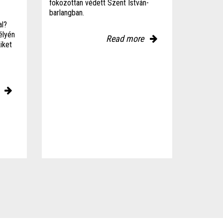
fokozottan védett Szent István-
barlangban.
al?
élyén
Read more
iket
e