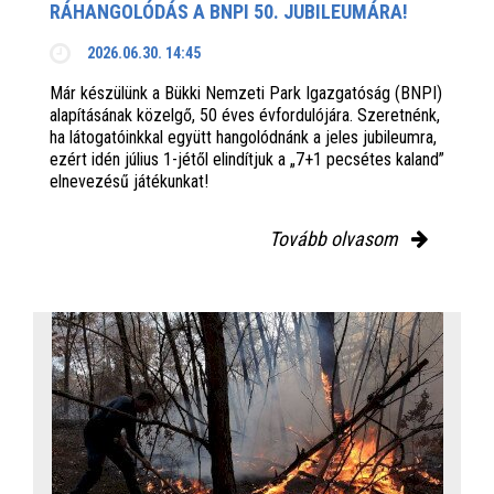
RÁHANGOLÓDÁS A BNPI 50. JUBILEUMÁRA!
2026.06.30. 14:45
Már készülünk a Bükki Nemzeti Park Igazgatóság (BNPI)
alapításának közelgő, 50 éves évfordulójára. Szeretnénk,
ha látogatóinkkal együtt hangolódnánk a jeles jubileumra,
ezért idén július 1-jétől elindítjuk a „7+1 pecsétes kaland”
elnevezésű játékunkat!
Tovább olvasom