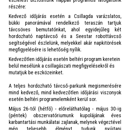
részére:
Kedvező időjárás esetén a Csillagda varázslatos,
bükki panorámával rendelkező teraszán tartjuk
távcsöves bemutatónkat, ahol egyidejűleg két
hordozható naptávcső és a Seestar robottávcső
segítségével észlelünk, melyekkel akár napkitörések
megfigyelésére is lehetőség nyílik.
Kedvezőtlen időjárás esetén beltéri program keretein
belül mesélünk a csillagászati megfigyelésekről és
mutatjuk be eszközeinket.
A teljes hordozható távcső-parkunk megismerésére
mind kedvező, mind kedvezőtlen időjárási viszonyok
esetén beltéri programelemként kerül sor.
Május 26-tól (hétfő) - előreláthatólag - május 30-ig
(péntek) obszervatóriumunk kupolájának éves
karbantartási munkálatai zajlanak, melynek végeztével
még teljesebb élményt tudunk nyújtani