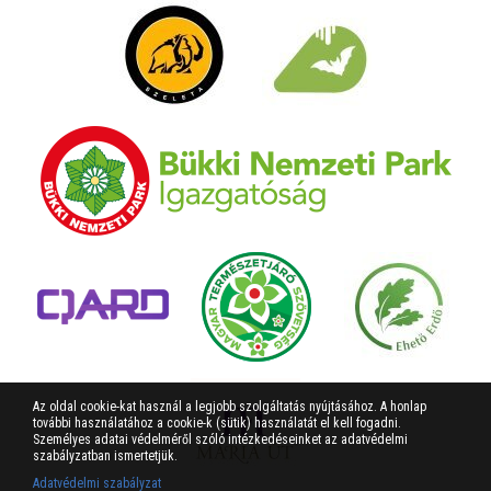
Az oldal cookie-kat használ a legjobb szolgáltatás nyújtásához. A honlap
további használatához a cookie-k (sütik) használatát el kell fogadni.
Személyes adatai védelméről szóló intézkedéseinket az adatvédelmi
szabályzatban ismertetjük.
Adatvédelmi szabályzat