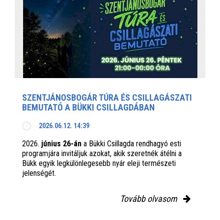
SZENTJÁNOSBOGÁR TÚRA ÉS CSILLAGÁSZATI
BEMUTATÓ A BÜKKI CSILLAGDÁBAN
2026.06.12. 14:39
2026.
június 26-án
a Bükki Csillagda rendhagyó esti
programjára invitáljuk azokat, akik szeretnék átélni a
Bükk egyik legkülönlegesebb nyár eleji természeti
jelenségét.
Tovább olvasom