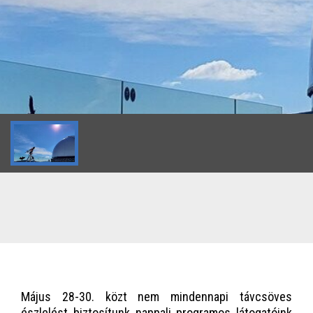
Május 28-30. közt nem mindennapi távcsöves
észlelést biztosítunk nappali programos látogatóink