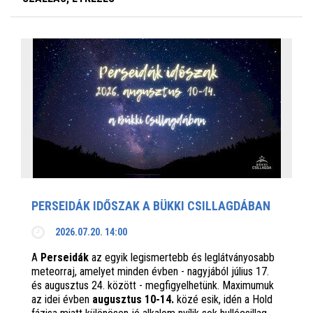
PERSEIDÁK IDŐSZAK A BÜKKI CSILLAGDÁBAN
2026.07.20. 14:00
A
Perseidák
az egyik legismertebb és leglátványosabb
meteorraj, amelyet minden évben - nagyjából július 17.
és augusztus 24. között - megfigyelhetünk. Maximumuk
az idei évben
augusztus 10-14.
közé esik, idén a Hold