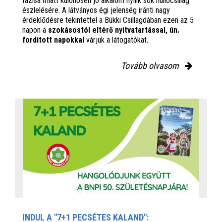
fázisa miatt különösen jó alkalom nyílik sok hullócsillag
észlelésére. A látványos égi jelenség iránti nagy
érdeklődésre tekintettel a Bükki Csillagdában ezen az 5
napon a
szokásostól eltérő nyitvatartással, ún.
fordított napokkal
várjuk a látogatókat.
Tovább olvasom
INDUL A "7+1 PECSÉTES KALAND":