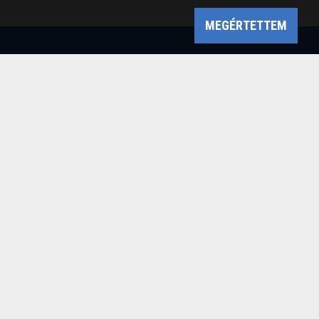
MEGÉRTETTEM
Bükk-vidék Geopark Csoport
Cím: 3304 Eger, Sánc u. 6. Tel: +36 36 411-581 Fax:
36/412-791 -
Email: bukkvidekgeopark@bnpi.hu
Impresszum
Powered by
a product of