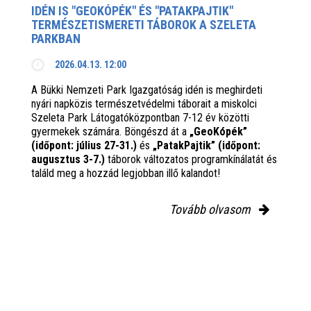
IDÉN IS "GEOKÓPÉK" ÉS "PATAKPAJTIK"
TERMÉSZETISMERETI TÁBOROK A SZELETA
PARKBAN
2026.04.13. 12:00
A Bükki Nemzeti Park Igazgatóság idén is meghirdeti
nyári napközis természetvédelmi táborait a miskolci
Szeleta Park Látogatóközpontban 7-12 év közötti
gyermekek számára. Böngészd át a
„GeoKópék”
(időpont: július 27-31.)
és
„PatakPajtik” (időpont:
augusztus 3-7.)
táborok változatos programkínálatát és
találd meg a hozzád legjobban illő kalandot!
Tovább olvasom