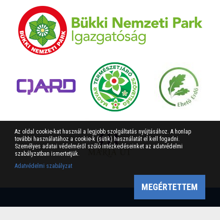
Az oldal cookie-kat használ a legjobb szolgáltatás nyújtásához. A honlap
további használatához a cookie-k (sütik) használatát el kell fogadni.
Személyes adatai védelméről szóló intézkedéseinket az adatvédelmi
szabályzatban ismertetjük.
Adatvédelmi szabályzat
MEGÉRTETTEM