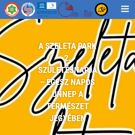
A SZELETA PARK
2.
SZÜLETÉSNAPJA
– EGÉSZ NAPOS
ÜNNEP A
TERMÉSZET
JEGYÉBEN