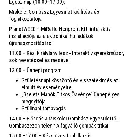
Egész nap (10.00–17.00):
Miskolci Gombász Egyesület kiállítása és
foglalkoztatója
PlanetWEEE – MiReHu Nonprofit Kft. interaktív
installációja az elektronikai hulladékok
újrahasznosításáról
11.00 – Rézi királylány lesz - Interaktív gyerekműsor,
sok nevetéssel és mesével
13.00 – Ünnepi program
Születésnapi köszöntő és visszatekintés az
elmúlt év eseményeire
„Szeleta Manók Titkos Ösvénye” ünnepélyes
megnyitója
Szülinapi tortavágás
14.00 – Előadás a Miskolci Gombász Egyesülettől:
Gombaszezon télen? A fagyálló gombák titkai
15.00 –17.00 – Kézműves foglalkozás