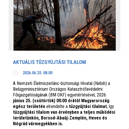
AKTUÁLIS TŰZGYÚJTÁSI TILALOM
2026.06.25. 08:00
A Nemzeti Élelmiszerlánc-biztonsági Hivatal (Nébih) a
Belügyminisztérium Országos Katasztrófavédelmi
Főigazgatóságának (BM OKF) egyetértésével, 2026.
június 25. (csütörtök) 00:00 órától Magyarország
egész területén
elrendelte a
tűzgyújtási tilalmat
, így
tűzgyújtási tilalom van érvényben
a teljes működési
területünkön, Borsod-Abaúj-Zemplén, Heves és
Nógrád vármegyékben is.