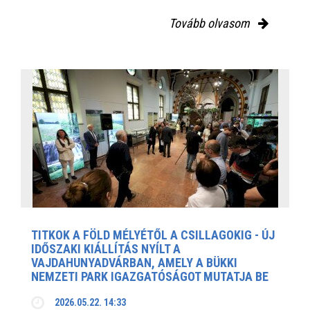
Tovább olvasom
TITKOK A FÖLD MÉLYÉTŐL A CSILLAGOKIG - ÚJ
IDŐSZAKI KIÁLLÍTÁS NYÍLT A
VAJDAHUNYADVÁRBAN, AMELY A BÜKKI
NEMZETI PARK IGAZGATÓSÁGOT MUTATJA BE
2026.05.22. 14:33