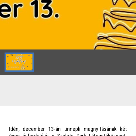
Idén, december 13-án ünnepli megnyitásának két
éves évfordulóját a Szeleta Park Látogatóközpont.