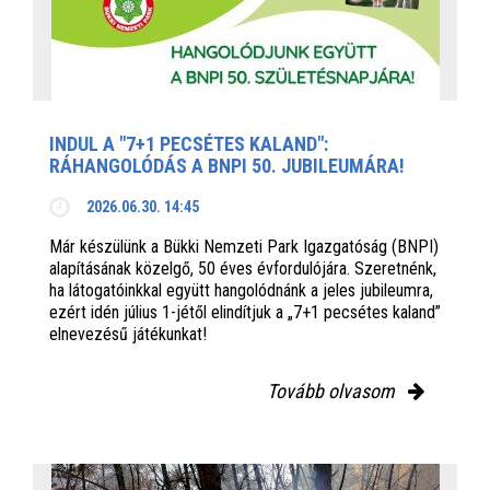
INDUL A "7+1 PECSÉTES KALAND":
RÁHANGOLÓDÁS A BNPI 50. JUBILEUMÁRA!
2026.06.30. 14:45
Már készülünk a Bükki Nemzeti Park Igazgatóság (BNPI)
alapításának közelgő, 50 éves évfordulójára. Szeretnénk,
ha látogatóinkkal együtt hangolódnánk a jeles jubileumra,
ezért idén július 1-jétől elindítjuk a „7+1 pecsétes kaland”
elnevezésű játékunkat!
Tovább olvasom