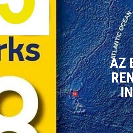
AZ 
RE
I