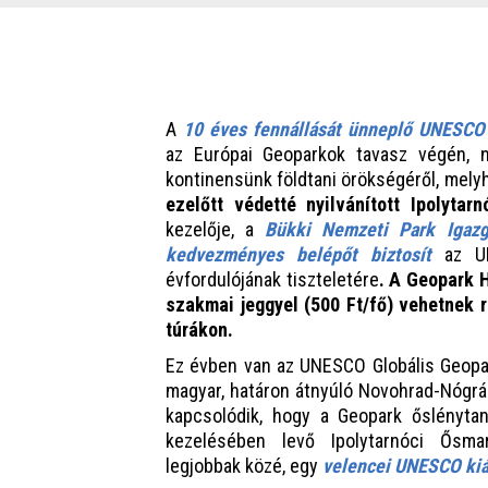
A
10 éves fennállását ünneplő UNESCO
az Európai Geoparkok tavasz végén, 
kontinensünk földtani örökségéről, mel
ezelőtt védetté nyilvánított Ipolyta
kezelője, a
Bükki Nemzeti Park Igazg
kedvezményes belépőt biztosít
az UN
évfordulójának tiszteletére
. A Geopark 
szakmai jeggyel (500 Ft/fő) vehetnek r
túrákon.
Ez évben van az UNESCO Globális Geopark
magyar, határon átnyúló Novohrad-Nógrá
kapcsolódik, hogy a Geopark őslénytan
kezelésében levő Ipolytarnóci Ősmar
legjobbak közé, egy
velencei UNESCO kiál