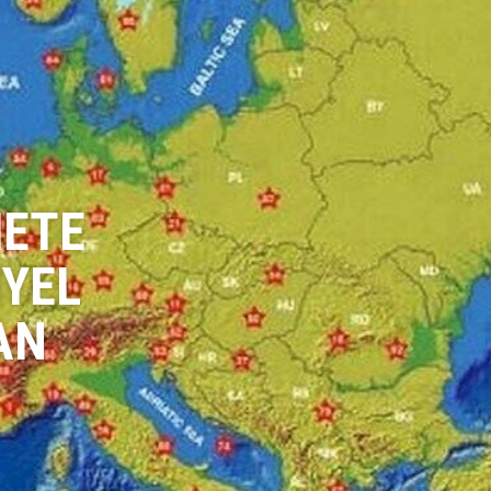
HETE
YEL
AN