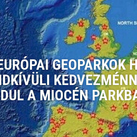
EURÓPAI GEOPARKOK 
NDKÍVÜLI KEDVEZMÉNN
NDUL A MIOCÉN PARKB