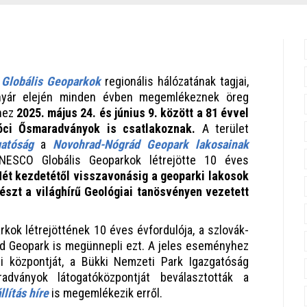
 Globális Geoparkok
regionális hálózatának tagjai,
nyár elején minden évben megemlékeznek öreg
yhez
2025. május 24. és június 9. között a 81 évvel
rnóci Ősmaradványok is csatlakoznak.
A terület
atóság
a
Novohrad-Nógrád Geopark lakosainak
ESCO Globális Geoparkok létrejötte 10 éves
Hét kezdetétől visszavonásig a geoparki lakosok
észt a világhírű Geológiai tanösvényen vezetett
ok létrejöttének 10 éves évfordulója, a szlovák-
d Geopark is megünnepli ezt. A jeles eseményhez
i központját, a Bükki Nemzeti Park Igazgatóság
adványok látogatóközpontját beválasztották a
lítás híre
is megemlékezik erről.