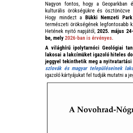
Nagyon fontos, hogy a Geoparkban él
kulturális örökségükre és ösztönözv
Hogy mindezt a
Bükki Nemzeti Park
természeti örökségének legfontosabb ke
Hetének nyitó napjától,
2025. május 24
be, mely
2026-ban is érvényes.
A világhírű ipolytarnóci Geológiai ta
lakosai a lakcímüket igazoló hiteles 
jeggyel tekinthetik meg a nyitvatartás
szlovák és magyar településeinek lak
igazoló kártyájukat fel tudják mutatni a j