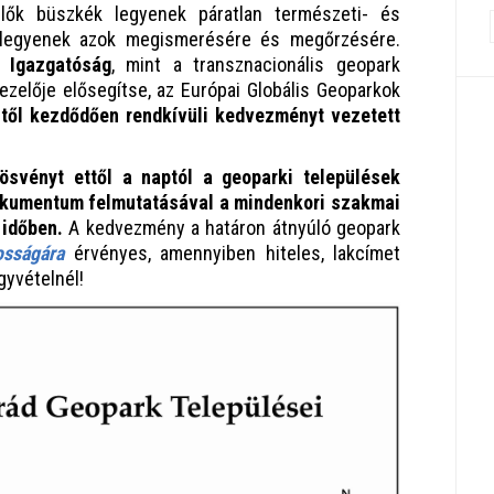
ők büszkék legyenek páratlan természeti- és
e legyenek azok megismerésére és megőrzésére.
 Igazgatóság
, mint a transznacionális geopark
zelője elősegítse, az Európai Globális Geoparkok
-től kezdődően rendkívüli kedvezményt vezetett
nösvényt ettől a naptól a geoparki települések
dokumentum felmutatásával a mindenkori szakmai
i időben.
A kedvezmény a határon átnyúló geopark
osságára
érvényes, amennyiben hiteles, lakcímet
egyvételnél!