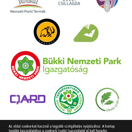
Az oldal cookie-kat használ a legjobb szolgáltatás nyújtásához. A honlap
további használatához a cookie-k (sütik) használatát el kell fogadni.