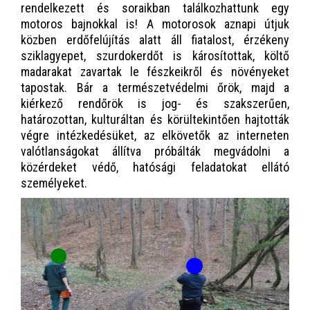
rendelkezett és soraikban találkozhattunk egy
motoros bajnokkal is! A motorosok aznapi útjuk
közben erdőfelújítás alatt áll fiatalost, érzékeny
sziklagyepet, szurdokerdőt is károsítottak, költő
madarakat zavartak le fészkeikről és növényeket
tapostak. Bár a természetvédelmi őrök, majd a
kiérkező rendőrök is jog- és szakszerűen,
határozottan, kulturáltan és körültekintően hajtották
végre intézkedésüket, az elkövetők az interneten
valótlanságokat állítva próbálták megvádolni a
közérdeket védő, hatósági feladatokat ellátó
személyeket.