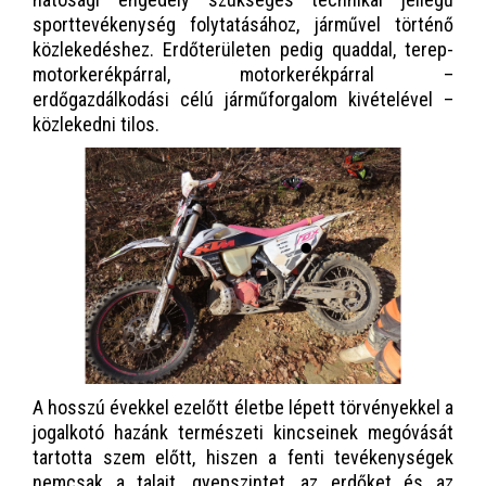
sporttevékenység folytatásához, járművel történő
közlekedéshez. Erdőterületen pedig quaddal, terep-
motorkerékpárral, motorkerékpárral –
erdőgazdálkodási célú járműforgalom kivételével –
közlekedni tilos.
A hosszú évekkel ezelőtt életbe lépett törvényekkel a
jogalkotó hazánk természeti kincseinek megóvását
tartotta szem előtt, hiszen a fenti tevékenységek
nemcsak a talajt, gyepszintet, az erdőket és az