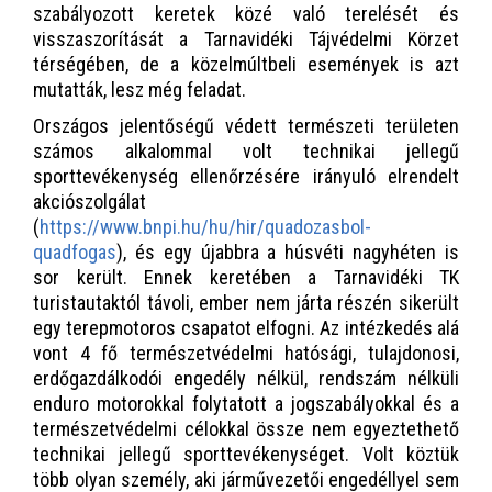
szabályozott keretek közé való terelését és
visszaszorítását a Tarnavidéki Tájvédelmi Körzet
térségében, de a közelmúltbeli események is azt
mutatták, lesz még feladat.
Országos jelentőségű védett természeti területen
számos alkalommal volt technikai jellegű
sporttevékenység ellenőrzésére irányuló elrendelt
akciószolgálat
(
https://www.bnpi.hu/hu/hir/quadozasbol-
quadfogas
), és egy újabbra a húsvéti nagyhéten is
sor került. Ennek keretében a Tarnavidéki TK
turistautaktól távoli, ember nem járta részén sikerült
egy terepmotoros csapatot elfogni. Az intézkedés alá
vont 4 fő természetvédelmi hatósági, tulajdonosi,
erdőgazdálkodói engedély nélkül, rendszám nélküli
enduro motorokkal folytatott a jogszabályokkal és a
természetvédelmi célokkal össze nem egyeztethető
technikai jellegű sporttevékenységet. Volt köztük
több olyan személy, aki járművezetői engedéllyel sem