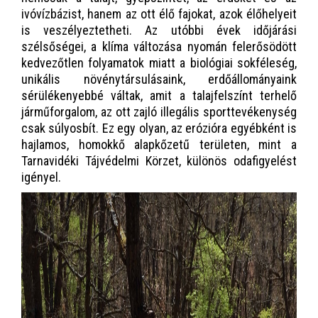
ivóvízbázist, hanem az ott élő fajokat, azok élőhelyeit
is veszélyeztetheti. Az utóbbi évek időjárási
szélsőségei, a klíma változása nyomán felerősödött
kedvezőtlen folyamatok miatt a biológiai sokféleség,
unikális növénytársulásaink, erdőállományaink
sérülékenyebbé váltak, amit a talajfelszínt terhelő
járműforgalom, az ott zajló illegális sporttevékenység
csak súlyosbít. Ez egy olyan, az erózióra egyébként is
hajlamos, homokkő alapkőzetű területen, mint a
Tarnavidéki Tájvédelmi Körzet, különös odafigyelést
igényel.