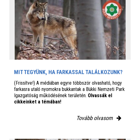
MIT TEGYÜNK, HA FARKASSAL TALÁLKOZUNK?
(Frissítve!) A médiában egyre többször olvasható, hogy
farkasra utaló nyomokra bukkantak a Bükki Nemzeti Park
Igazgatóság működésének területén.
Olvassák el
cikkeinket a témában!
Tovább olvasom