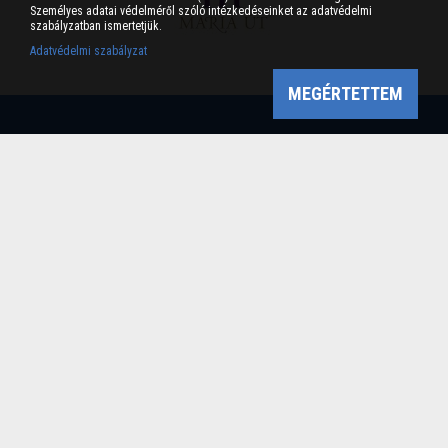
Személyes adatai védelméről szóló intézkedéseinket az adatvédelmi
szabályzatban ismertetjük.
Adatvédelmi szabályzat
MEGÉRTETTEM
Bükk-vidék Geopark Csoport
Cím: 3304 Eger, Sánc u. 6. Tel: +36 36 411-581 Fax:
36/412-791 -
Email: bukkvidekgeopark@bnpi.hu
Impresszum