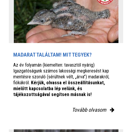
MADARAT TALÁLTAM! MIT TEGYEK?
Az év folyamán (kiemelten: tavasztól nyárig)
Igazgatóságunk számos lakossági megkeresést kap
mentésre szoruló (sérültnek vélt, „árva”) madarakról,
fiókákról.
Kérjük, olvassa el összeállításunkat,
mielőtt kapcsolatba lép velünk, és
tájékozottságával segítsen másnak is!
Tovább olvasom