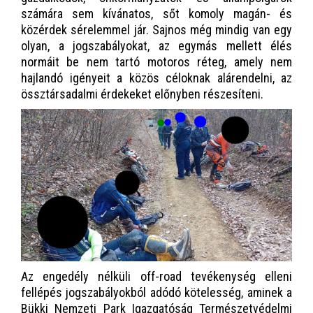
számára sem kívánatos, sőt komoly magán- és
közérdek sérelemmel jár. Sajnos még mindig van egy
olyan, a jogszabályokat, az egymás mellett élés
normáit be nem tartó motoros réteg, amely nem
hajlandó igényeit a közös céloknak alárendelni, az
össztársadalmi érdekeket előnyben részesíteni.
Az engedély nélküli off-road tevékenység elleni
fellépés jogszabályokból adódó kötelesség, aminek a
Bükki Nemzeti Park Igazgatóság Természetvédelmi