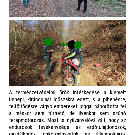
A természetvédelmi őrök intézkedése a kiemelt
ünnepi, kirándulási időszakra esett, s a pihenésre,
feltöltődésre vágyó embereket joggal háborította fel
a máskor sem tűrhető, de ilyenkor sem szűnő
terepmotorozás. Most is nyilvánvalóvá vált, hogy az
endurosok tevékenysége az erdőtulajdonosok,
gazdálkodók, önkormányzatok és állampolgárok