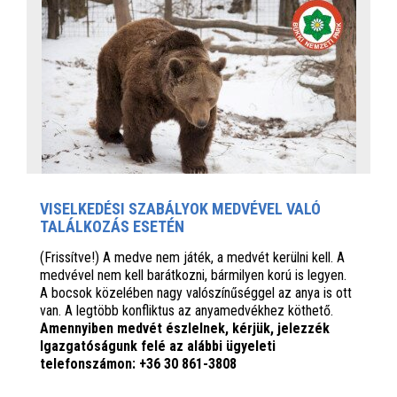
VISELKEDÉSI SZABÁLYOK MEDVÉVEL VALÓ
TALÁLKOZÁS ESETÉN
(Frissítve!) A medve nem játék, a medvét kerülni kell. A
medvével nem kell barátkozni, bármilyen korú is legyen.
A bocsok közelében nagy valószínűséggel az anya is ott
van. A legtöbb konfliktus az anyamedvékhez köthető.
Amennyiben medvét észlelnek, kérjük, jelezzék
Igazgatóságunk felé az alábbi ügyeleti
telefonszámon: +36 30 861-3808