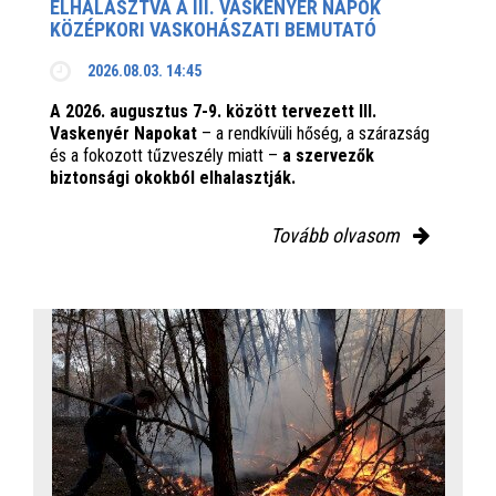
ELHALASZTVA A III. VASKENYÉR NAPOK
KÖZÉPKORI VASKOHÁSZATI BEMUTATÓ
2026.08.03. 14:45
A 2026. augusztus 7-9. között tervezett III.
Vaskenyér Napokat
– a rendkívüli hőség, a szárazság
és a fokozott tűzveszély miatt –
a szervezők
biztonsági okokból elhalasztják.
Tovább olvasom