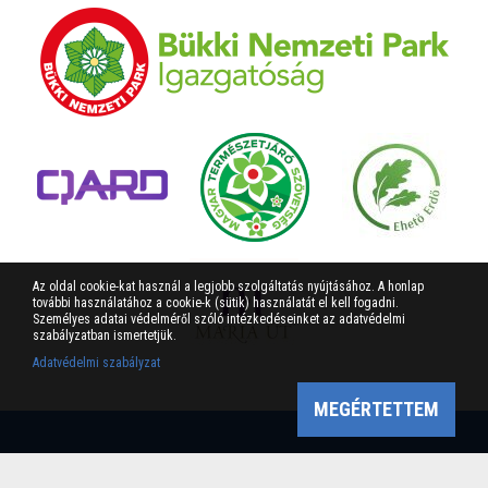
Az oldal cookie-kat használ a legjobb szolgáltatás nyújtásához. A honlap
további használatához a cookie-k (sütik) használatát el kell fogadni.
Személyes adatai védelméről szóló intézkedéseinket az adatvédelmi
szabályzatban ismertetjük.
Adatvédelmi szabályzat
MEGÉRTETTEM