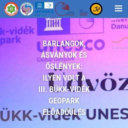
BARLANGOK,
ÁSVÁNYOK ÉS
ŐSLÉNYEK:
ILYEN VOLT A
III. BÜKK-VIDÉK
GEOPARK
ELŐADÓÜLÉS