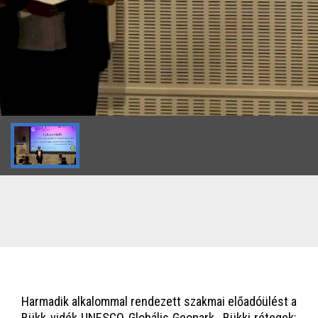
Harmadik alkalommal rendezett szakmai előadóülést a
Bükk-vidék UNESCO Globális Geopark „Bükki rétegek: