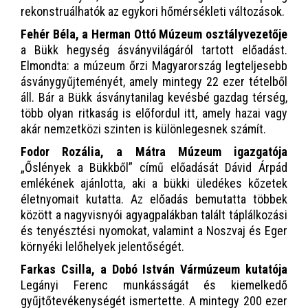
rekonstruálhatók az egykori hőmérsékleti változások.
Fehér Béla, a Herman Ottó Múzeum osztályvezetője
a Bükk hegység ásványvilágáról tartott előadást.
Elmondta: a múzeum őrzi Magyarország legteljesebb
ásványgyűjteményét, amely mintegy 22 ezer tételből
áll. Bár a Bükk ásványtanilag kevésbé gazdag térség,
több olyan ritkaság is előfordul itt, amely hazai vagy
akár nemzetközi szinten is különlegesnek számít.
Fodor Rozália, a Mátra Múzeum igazgatója
„Őslények a Bükkből” című előadását Dávid Árpád
emlékének ajánlotta, aki a bükki üledékes kőzetek
életnyomait kutatta. Az előadás bemutatta többek
között a nagyvisnyói agyagpalákban talált táplálkozási
és tenyésztési nyomokat, valamint a Noszvaj és Eger
környéki lelőhelyek jelentőségét.
Farkas Csilla, a Dobó István Vármúzeum kutatója
Legányi Ferenc munkásságát és kiemelkedő
gyűjtőtevékenységét ismertette. A mintegy 200 ezer