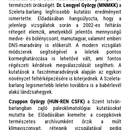
természeti örökségét.
Dr. Lengyel György (MNMKK)
a
Szeleta-barlang legfrissebb kutatási eredményeit
ismertette. Előadásában hangsúlyozta, hogy a
jelenlegi vizsgálatok során a 2002-es feltárás
rétegeit elemzik, amelyekből jelentős mennyiségű
medve- és bölénycsont, mamutagyar, valamint emberi
DNS-maradvány is előkerült. A modern vizsgálati
módszerek segítségével a leletek pontos
kormeghatározása is lehetővé vált, ami fontos
régészeti kérdések megválaszolását segítheti. A
kutatások a faszénmaradványok alapján az egykori
növényzet feltérképezésére is kiterjednek. A Szeleta-
barlang legismertebb leletei továbbra is a babérlevél
alakú lándzsahegyek.
Czuppon György (HUN-REN CSFK)
a Szent István-
barlangban zajló paleoklimatológiai kutatásokat
mutatta be. Előadásában kiemelte: a cseppkövek
természetes archívumként őrzik a múlt
klímaviszonyait, rétegeik vizsgálatával pedig