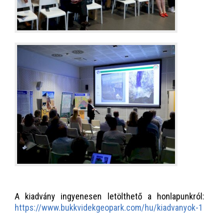
A kiadvány ingyenesen letölthető a honlapunkról:
https://www.bukkvidekgeopark.com/hu/kiadvanyok-1