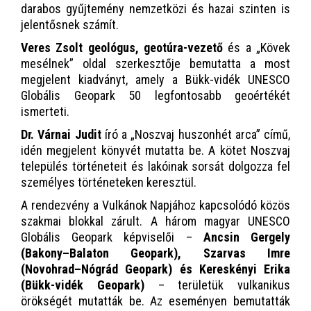
darabos gyűjtemény nemzetközi és hazai szinten is
jelentősnek számít.
Veres Zsolt geológus, geotúra-vezető
és a „Kövek
mesélnek” oldal szerkesztője bemutatta a most
megjelent kiadványt, amely a Bükk-vidék UNESCO
Globális Geopark 50 legfontosabb geoértékét
ismerteti.
Dr. Várnai Judit
író a „Noszvaj huszonhét arca” című,
idén megjelent könyvét mutatta be. A kötet Noszvaj
település történeteit és lakóinak sorsát dolgozza fel
személyes történeteken keresztül.
A rendezvény a Vulkánok Napjához kapcsolódó közös
szakmai blokkal zárult. A három magyar UNESCO
Globális Geopark képviselői –
Ancsin Gergely
(Bakony–Balaton Geopark), Szarvas Imre
(Novohrad–Nógrád Geopark) és Kereskényi Erika
(Bükk-vidék Geopark)
– területük vulkanikus
örökségét mutatták be. Az eseményen bemutatták