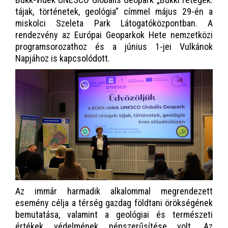
tájak, történetek, geológia” címmel május 29-én a
miskolci Szeleta Park Látogatóközpontban. A
rendezvény az Európai Geoparkok Hete nemzetközi
programsorozathoz és a június 1-jei Vulkánok
Napjához is kapcsolódott.
Az immár harmadik alkalommal megrendezett
esemény célja a térség gazdag földtani örökségének
bemutatása, valamint a geológiai és természeti
értékek védelmének népszerűsítése volt. Az