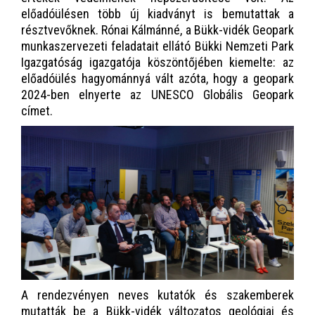
előadóülésen több új kiadványt is bemutattak a
résztvevőknek. Rónai Kálmánné, a Bükk-vidék Geopark
munkaszervezeti feladatait ellátó Bükki Nemzeti Park
Igazgatóság igazgatója köszöntőjében kiemelte: az
előadóülés hagyománnyá vált azóta, hogy a geopark
2024-ben elnyerte az UNESCO Globális Geopark
címet.
A rendezvényen neves kutatók és szakemberek
mutatták be a Bükk-vidék változatos geológiai és