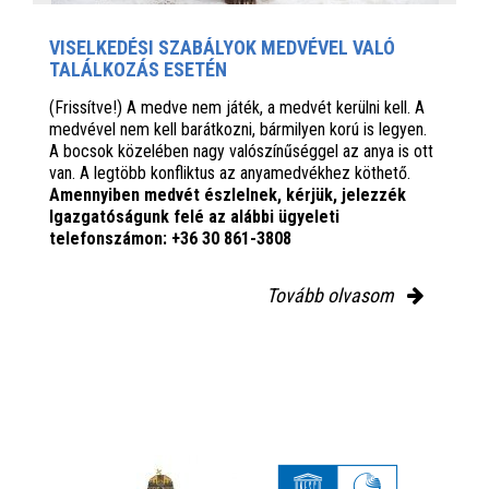
VISELKEDÉSI SZABÁLYOK MEDVÉVEL VALÓ
TALÁLKOZÁS ESETÉN
(Frissítve!) A medve nem játék, a medvét kerülni kell. A
medvével nem kell barátkozni, bármilyen korú is legyen.
A bocsok közelében nagy valószínűséggel az anya is ott
van. A legtöbb konfliktus az anyamedvékhez köthető.
Amennyiben medvét észlelnek, kérjük, jelezzék
Igazgatóságunk felé az alábbi ügyeleti
telefonszámon: +36 30 861-3808
Tovább olvasom