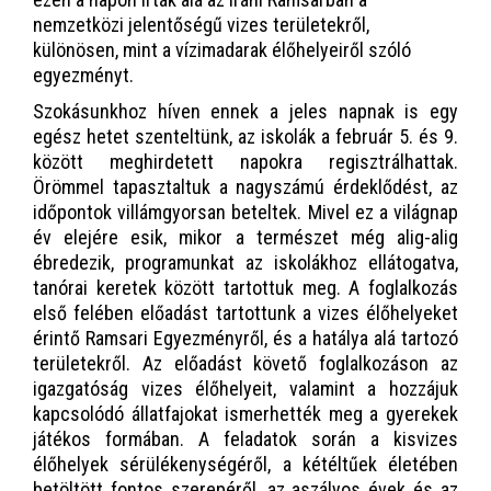
nemzetközi jelentőségű vizes területekről,
különösen, mint a vízimadarak élőhelyeiről szóló
egyezményt.
Szokásunkhoz híven ennek a jeles napnak is egy
egész hetet szenteltünk, az iskolák a február 5. és 9.
között meghirdetett napokra regisztrálhattak.
Örömmel tapasztaltuk a nagyszámú érdeklődést, az
időpontok villámgyorsan beteltek. Mivel ez a világnap
év elejére esik, mikor a természet még alig-alig
ébredezik, programunkat az iskolákhoz ellátogatva,
tanórai keretek között tartottuk meg. A foglalkozás
első felében előadást tartottunk a vizes élőhelyeket
érintő Ramsari Egyezményről, és a hatálya alá tartozó
területekről. Az előadást követő foglalkozáson az
igazgatóság vizes élőhelyeit, valamint a hozzájuk
kapcsolódó állatfajokat ismerhették meg a gyerekek
játékos formában. A feladatok során a kisvizes
élőhelyek sérülékenységéről, a kétéltűek életében
betöltött fontos szerepéről, az aszályos évek és az