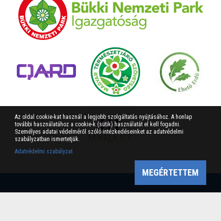
Az oldal cookie-kat használ a legjobb szolgáltatás nyújtásához. A honlap
további használatához a cookie-k (sütik) használatát el kell fogadni.
Személyes adatai védelméről szóló intézkedéseinket az adatvédelmi
szabályzatban ismertetjük.
Adatvédelmi szabályzat
MEGÉRTETTEM