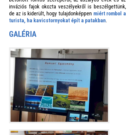
inváziós fajok okozta veszélyekről is beszélgettünk,
de az is kiderült, hogy tulajdonképpen
miért rombol a
turista, ha kavicstornyokat épít a patakban
.
GALÉRIA