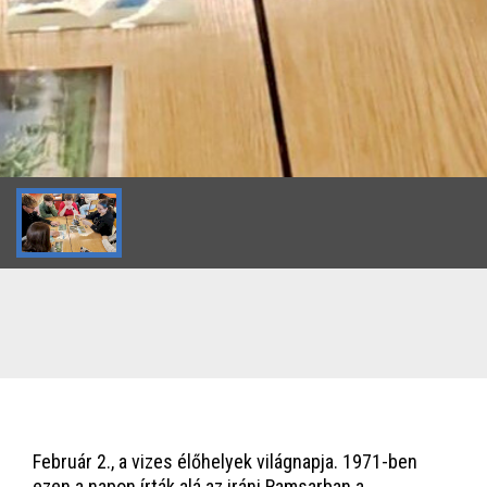
Február 2., a vizes élőhelyek világnapja. 1971-ben
ezen a napon írták alá az iráni Ramsarban a