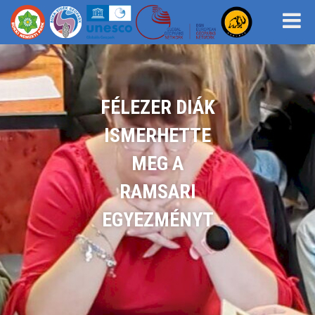
FÉLEZER DIÁK
ISMERHETTE
MEG A
RAMSARI
EGYEZMÉNYT