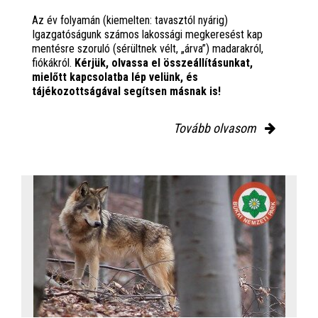
Az év folyamán (kiemelten: tavasztól nyárig)
Igazgatóságunk számos lakossági megkeresést kap
mentésre szoruló (sérültnek vélt, „árva”) madarakról,
fiókákról.
Kérjük, olvassa el összeállításunkat,
mielőtt kapcsolatba lép velünk, és
tájékozottságával segítsen másnak is!
Tovább olvasom