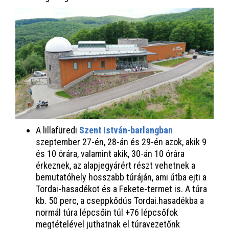
A lillafüredi
Szent István-barlangban
szeptember 27-én, 28-án és 29-én azok, akik 9
és 10 órára, valamint akik, 30-án 10 órára
érkeznek, az alapjegyárért részt vehetnek a
bemutatóhely hosszabb túráján, ami útba ejti a
Tordai-hasadékot és a Fekete-termet is. A túra
kb. 50 perc, a cseppkődús Tordai.hasadékba a
normál túra lépcsőin túl +76 lépcsőfok
megtételével juthatnak el túravezetőnk