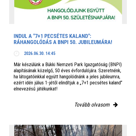
INDUL A "7+1 PECSÉTES KALAND":
RÁHANGOLÓDÁS A BNPI 50. JUBILEUMÁRA!
2026.06.30. 14:45
Már készülünk a Bükki Nemzeti Park Igazgatóság (BNPI)
alapításának közelgő, 50 éves évfordulójára. Szeretnénk,
ha látogatóinkkal együtt hangolódnánk a jeles jubileumra,
ezért idén július 1-jétől elindítjuk a „7+1 pecsétes kaland”
elnevezésű játékunkat!
Tovább olvasom