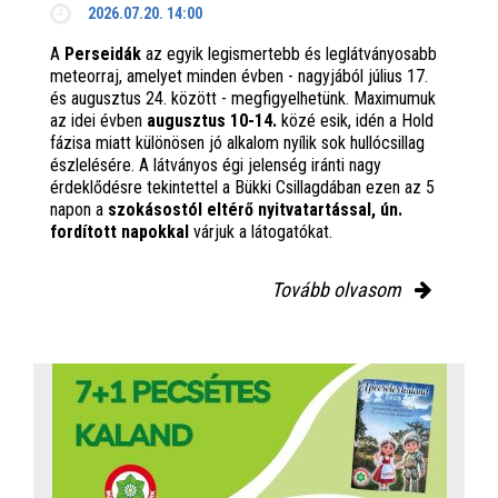
2026.07.20. 14:00
A
Perseidák
az egyik legismertebb és leglátványosabb
meteorraj, amelyet minden évben - nagyjából július 17.
és augusztus 24. között - megfigyelhetünk. Maximumuk
az idei évben
augusztus 10-14.
közé esik, idén a Hold
fázisa miatt különösen jó alkalom nyílik sok hullócsillag
észlelésére. A látványos égi jelenség iránti nagy
érdeklődésre tekintettel a Bükki Csillagdában ezen az 5
napon a
szokásostól eltérő nyitvatartással, ún.
fordított napokkal
várjuk a látogatókat.
Tovább olvasom