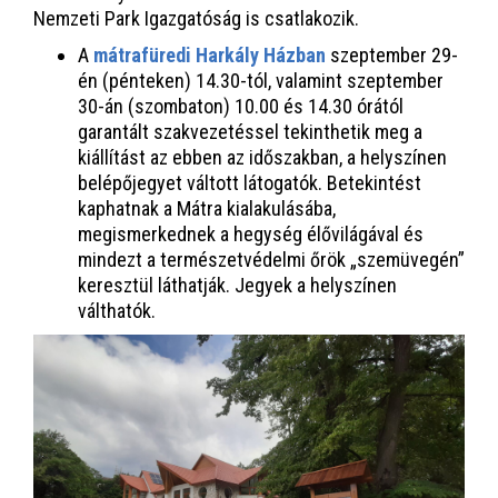
Nemzeti Park Igazgatóság is csatlakozik.
A
mátrafüredi Harkály Házban
szeptember 29-
én (pénteken) 14.30-tól, valamint szeptember
30-án (szombaton) 10.00 és 14.30 órától
garantált szakvezetéssel tekinthetik meg a
kiállítást az ebben az időszakban, a helyszínen
belépőjegyet váltott látogatók. Betekintést
kaphatnak a Mátra kialakulásába,
megismerkednek a hegység élővilágával és
mindezt a természetvédelmi őrök „szemüvegén”
keresztül láthatják. Jegyek a helyszínen
válthatók.