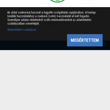
Az oldal cookie-kat használ a legjobb szolgáltatás nyújtásához. A honlap
további használatához a cookie-k (sütik) használatát el kell fogadni.
Személyes adatai védelméről szóló intézkedéseinket az adatvédelmi
szabályzatban ismertetjük.
Adatvédelmi szabályzat
MEGÉRTETTEM
Bükk-vidék Geopark Csoport
Cím: 3304 Eger, Sánc u. 6. Tel: +36 36 411-581 Fax:
36/412-791 -