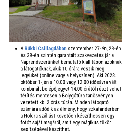
A
Bükki Csillagdában
szeptember 27-én, 28-én
és 29-én szintén garantált szakvezetés jár a
Naprendszerünket bemutató kiállításon azoknak
a látogatóknak, akik 10 órára veszik meg
jegyüket (online vagy a helyszínen). Aki 2023.
október 1-jén a 10.00 vagy 12.00 idősávra vált
kombinált belépőjegyet 14.00 órától részt vehet
térítés mentesen a Bolygótúra tanösvényen
vezetett kb. 2 órás túrán. Minden látogató
számára adódik az élmény, hogy szkafanderben
a Holdra szállást követően készíthessen egy
fotót saját magáról, amit egy mágikus tükör
segítségével készíthet.