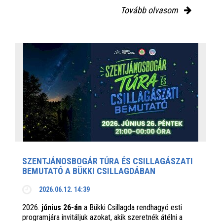
Tovább olvasom
SZENTJÁNOSBOGÁR TÚRA ÉS CSILLAGÁSZATI
BEMUTATÓ A BÜKKI CSILLAGDÁBAN
2026.06.12. 14:39
2026.
június 26-án
a Bükki Csillagda rendhagyó esti
programjára invitáljuk azokat, akik szeretnék átélni a