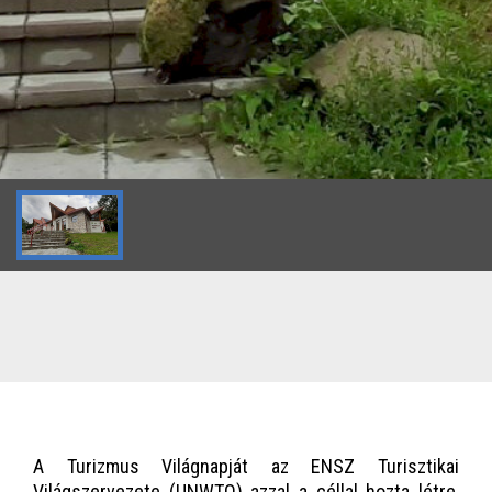
A Turizmus Világnapját az ENSZ Turisztikai
Világszervezete (UNWTO) azzal a céllal hozta létre,