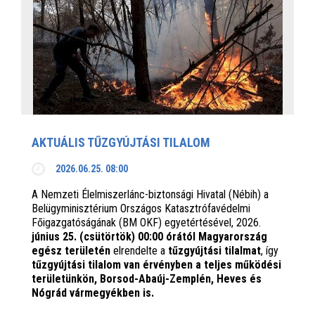
AKTUÁLIS TŰZGYÚJTÁSI TILALOM
2026.06.25. 08:00
A Nemzeti Élelmiszerlánc-biztonsági Hivatal (Nébih) a
Belügyminisztérium Országos Katasztrófavédelmi
Főigazgatóságának (BM OKF) egyetértésével, 2026.
június 25. (csütörtök) 00:00 órától Magyarország
egész területén
elrendelte a
tűzgyújtási tilalmat
, így
tűzgyújtási tilalom van érvényben
a teljes működési
területünkön, Borsod-Abaúj-Zemplén, Heves és
Nógrád vármegyékben is.