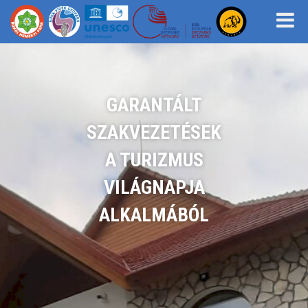
GARANTÁLT
SZAKVEZETÉSEK
A TURIZMUS
VILÁGNAPJA
ALKALMÁBÓL