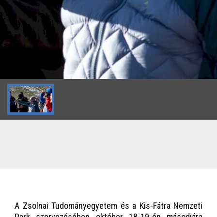
A Zsolnai Tudományegyetem és a Kis-Fátra Nemzeti
Park szervezésében október 18-19-én másodjára