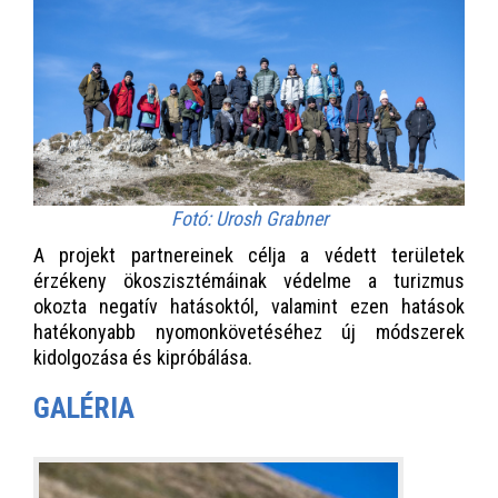
Fotó: Urosh Grabner
A projekt partnereinek célja a védett területek
érzékeny ökoszisztémáinak védelme a turizmus
okozta negatív hatásoktól, valamint ezen hatások
hatékonyabb nyomonkövetéséhez új módszerek
kidolgozása és kipróbálása.
GALÉRIA