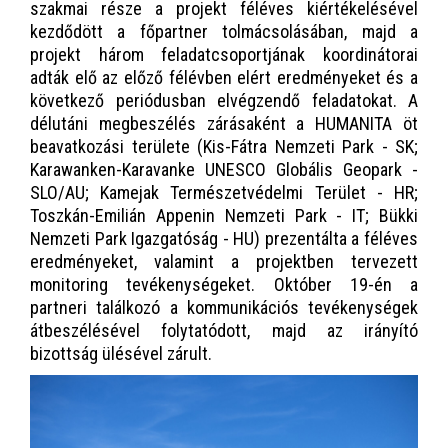
szakmai része a projekt féléves kiértékelésével
kezdődött a főpartner tolmácsolásában, majd a
projekt három feladatcsoportjának koordinátorai
adták elő az előző félévben elért eredményeket és a
következő periódusban elvégzendő feladatokat. A
délutáni megbeszélés zárásaként a HUMANITA öt
beavatkozási területe (Kis-Fátra Nemzeti Park - SK;
Karawanken-Karavanke UNESCO Globális Geopark -
SLO/AU; Kamejak Természetvédelmi Terület - HR;
Toszkán-Emilián Appenin Nemzeti Park - IT; Bükki
Nemzeti Park Igazgatóság - HU) prezentálta a féléves
eredményeket, valamint a projektben tervezett
monitoring tevékenységeket. Október 19-én a
partneri találkozó a kommunikációs tevékenységek
átbeszélésével folytatódott, majd az irányító
bizottság ülésével zárult.