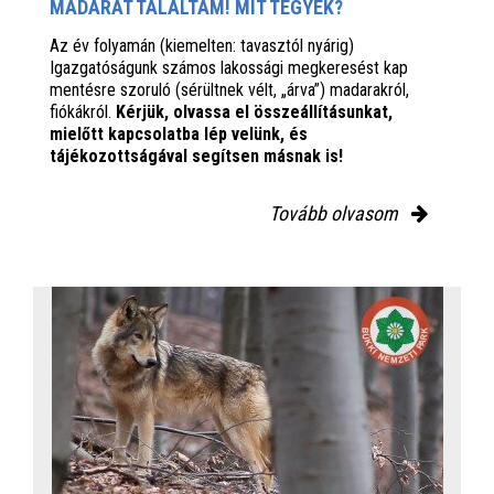
MADARAT TALÁLTAM! MIT TEGYEK?
Az év folyamán (kiemelten: tavasztól nyárig)
Igazgatóságunk számos lakossági megkeresést kap
mentésre szoruló (sérültnek vélt, „árva”) madarakról,
fiókákról.
Kérjük, olvassa el összeállításunkat,
mielőtt kapcsolatba lép velünk, és
tájékozottságával segítsen másnak is!
Tovább olvasom