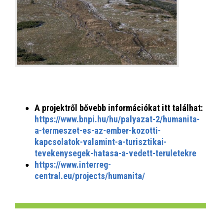
A projektről bővebb információkat itt találhat:
https://www.bnpi.hu/hu/palyazat-2/humanita-
a-termeszet-es-az-ember-kozotti-
kapcsolatok-valamint-a-turisztikai-
tevekenysegek-hatasa-a-vedett-teruletekre
https://www.interreg-
central.eu/projects/humanita/