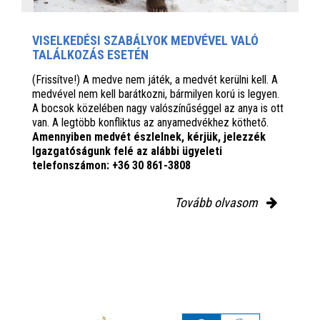
VISELKEDÉSI SZABÁLYOK MEDVÉVEL VALÓ
TALÁLKOZÁS ESETÉN
(Frissítve!) A medve nem játék, a medvét kerülni kell. A
medvével nem kell barátkozni, bármilyen korú is legyen.
A bocsok közelében nagy valószínűséggel az anya is ott
van. A legtöbb konfliktus az anyamedvékhez köthető.
Amennyiben medvét észlelnek, kérjük, jelezzék
Igazgatóságunk felé az alábbi ügyeleti
telefonszámon: +36 30 861-3808
Tovább olvasom