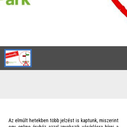
Az elmúlt hetekben több jelzést is kaptunk, miszerint
egy online áruház azzal igyekszik vásárlásra bírni a