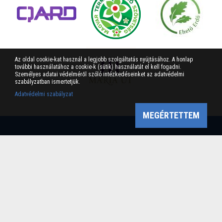
Az oldal cookie-kat használ a legjobb szolgáltatás nyújtásához. A honlap
további használatához a cookie-k (sütik) használatát el kell fogadni.
Személyes adatai védelméről szóló intézkedéseinket az adatvédelmi
szabályzatban ismertetjük.
Adatvédelmi szabályzat
MEGÉRTETTEM
Bükk-vidék Geopark Csoport