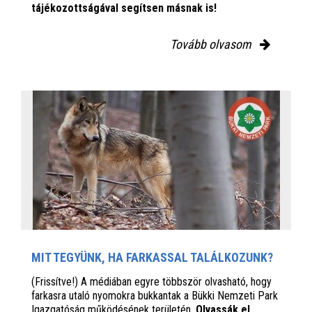
tájékozottságával segítsen másnak is!
Tovább olvasom
MIT TEGYÜNK, HA FARKASSAL TALÁLKOZUNK?
(Frissítve!) A médiában egyre többször olvasható, hogy
farkasra utaló nyomokra bukkantak a Bükki Nemzeti Park
Igazgatóság működésének területén.
Olvassák el