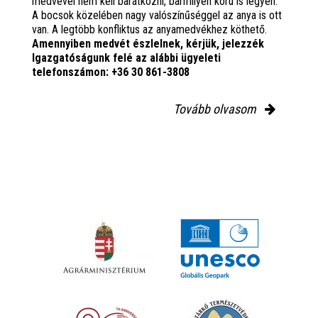
medvével nem kell barátkozni, bármilyen korú is legyen.
A bocsok közelében nagy valószínűséggel az anya is ott
van. A legtöbb konfliktus az anyamedvékhez köthető.
Amennyiben medvét észlelnek, kérjük, jelezzék
Igazgatóságunk felé az alábbi ügyeleti
telefonszámon: +36 30 861-3808
Tovább olvasom