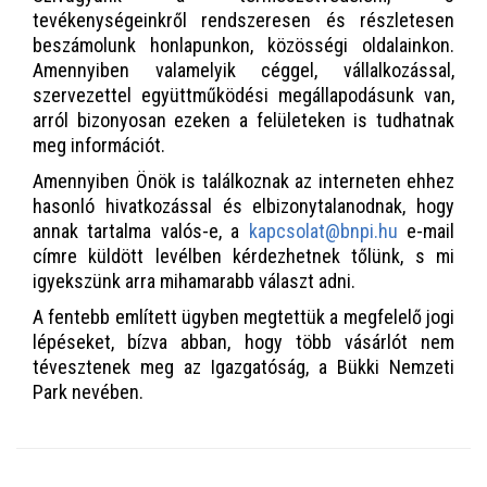
tevékenységeinkről rendszeresen és részletesen
beszámolunk honlapunkon, közösségi oldalainkon.
Amennyiben valamelyik céggel, vállalkozással,
szervezettel együttműködési megállapodásunk van,
arról bizonyosan ezeken a felületeken is tudhatnak
meg információt.
Amennyiben Önök is találkoznak az interneten ehhez
hasonló hivatkozással és elbizonytalanodnak, hogy
annak tartalma valós-e, a
kapcsolat@bnpi.hu
e-mail
címre küldött levélben kérdezhetnek tőlünk, s mi
igyekszünk arra mihamarabb választ adni.
A fentebb említett ügyben megtettük a megfelelő jogi
lépéseket, bízva abban, hogy több vásárlót nem
tévesztenek meg az Igazgatóság, a Bükki Nemzeti
Park nevében.