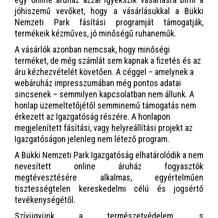
jóhiszemű vevőket, hogy a vásárlásukkal a Bükki
Nemzeti Park fásítási programját támogatják,
termékeik kézműves, jó minőségű ruhaneműk.
A vásárlók azonban nemcsak, hogy minőségi
terméket, de még számlát sem kapnak a fizetés és az
áru kézhezvételét követően. A céggel – amelynek a
webáruház impresszumában még pontos adatai
sincsenek – semmilyen kapcsolatban nem állunk. A
honlap üzemeltetőjétől semminemű támogatás nem
érkezett az Igazgatóság részére. A honlapon
megjelenített fásítási, vagy helyreállítási projekt az
Igazgatóságon jelenleg nem létező program.
A Bükki Nemzeti Park Igazgatóság elhatárolódik a nem
nevesített online áruház fogyasztók
megtévesztésére alkalmas, egyértelműen
tisztességtelen kereskedelmi célú és jogsértő
tevékenységétől.
Szívügyünk a természetvédelem, s