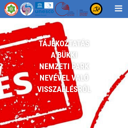
TÁJÉKOZTATÁS
A BÜKKI
NEMZETI PARK
NEVÉVEL VALÓ
VISSZAÉLÉSRŐL