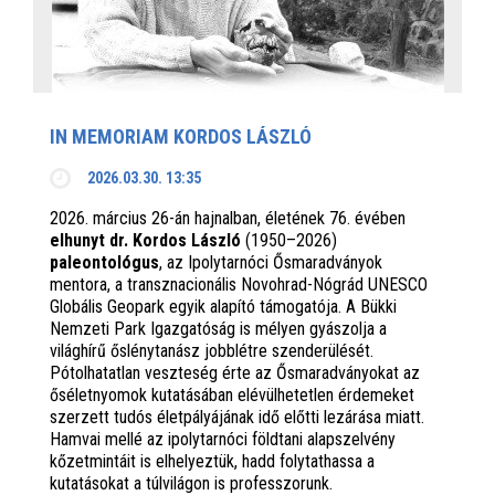
IN MEMORIAM KORDOS LÁSZLÓ
2026.03.30. 13:35
2026. március 26-án hajnalban, életének 76. évében
elhunyt dr. Kordos László
(1950–2026)
paleontológus
, az Ipolytarnóci Ősmaradványok
mentora, a transznacionális Novohrad-Nógrád UNESCO
Globális Geopark egyik alapító támogatója. A Bükki
Nemzeti Park Igazgatóság is mélyen gyászolja a
világhírű őslénytanász jobblétre szenderülését.
Pótolhatatlan veszteség érte az Ősmaradványokat az
őséletnyomok kutatásában elévülhetetlen érdemeket
szerzett tudós életpályájának idő előtti lezárása miatt.
Hamvai mellé az ipolytarnóci földtani alapszelvény
kőzetmintáit is elhelyeztük, hadd folytathassa a
kutatásokat a túlvilágon is professzorunk.