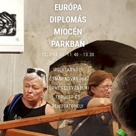
EURÓPA
DIPLOMÁS
MIOCÉN
PARKBAN
2025.08.20. 11:40 - 13:30
IPOLYTARNÓCI
ŐSMARADVÁNYOK
TERMÉSZETVÉDELMI
TERÜLET ÉS
BEMUTATÓHELY