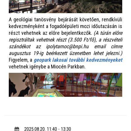
A geológiai tanösvény bejárását követően, rendkívüli
kedvezményként a fogadóépületi mozi időutazásán is
részt vehetnek az előre bejelentkezők.
(A túrán előre
regisztráltak vehetnek részt (3.500 Ft/fő), a részvételi
szándékot az ipolytarnoc@bnpi.hu email címre
augusztus 19-ig beérkezett üzenetben lehet jelezni.)
Figyelem, a
geopark lakosai további kedvezményeket
vehetnek igénybe a Miocén Parkban.
2025.08.20. 11:40 - 13:30