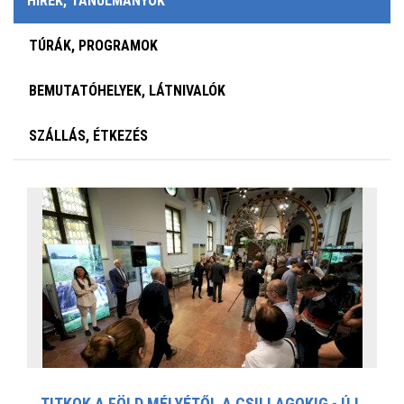
HÍREK, TANULMÁNYOK
TÚRÁK, PROGRAMOK
BEMUTATÓHELYEK, LÁTNIVALÓK
SZÁLLÁS, ÉTKEZÉS
TITKOK A FÖLD MÉLYÉTŐL A CSILLAGOKIG - ÚJ