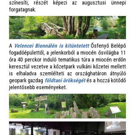
színesíti, részét képezi az augusztusi ünnepi
forgatagnak.
A
Velencei Biennálén is kitüntetett
Ősfenyő Belépő
fogadóépülettől, a jelenkorból a miocén ősvilágba 11
óra 40 perckor induló tematikus túra a miocén erdőn
keresztül vezetve a kőzetpark vulkáni kőzetei mellett
is elhaladva szemlélteti az országhatáron átnyúló
geopark gazdag
földtani örökségét
és a hozzá kötődő
jelentősebb eseményeket.