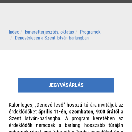
Index
Ismeretterjesztés, oktatás
Programok
Denevérlesen a Szent István-barlangban
JEGYVÁSÁRLÁS
Különleges, „Denevérleső" hosszú túrára invitáljuk az
érdeklődőket
április 11-én, szombaton, 9:00 órától
a
Szent István-barlangba. A program keretében az
érdeklődők nemcsak a barlang hosszabb túráján
vehetnek részt, ami útba ejti a Tordai-hasadékot és a