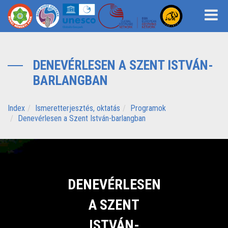
DENEVÉRLESEN A SZENT ISTVÁN-
BARLANGBAN
Index
Ismeretterjesztés, oktatás
Programok
Denevérlesen a Szent István-barlangban
DENEVÉRLESEN
A SZENT
ISTVÁN-