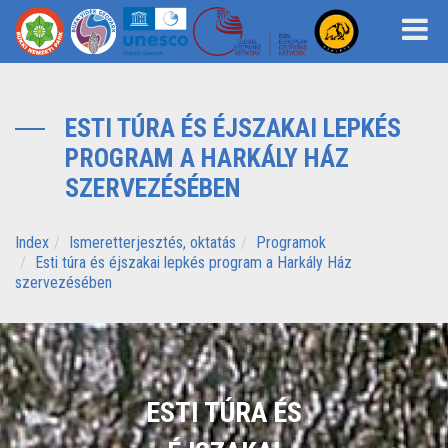
ESTI TÚRA ÉS ÉJSZAKAI LEPKÉS
PROGRAM A HARKÁLY HÁZ
SZERVEZÉSÉBEN
Index
Ismeretterjesztés, oktatás
Programok
Esti túra és éjszakai lepkés program a Harkály Ház
szervezésében
ESTI TÚRA ÉS