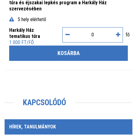
túra és éjszakai lepkés program a Harkály Ház
szervezésében
5 hely elérhető
Harkály Ház
fő
tematikus túra
1 000 FT/FŐ
KOSÁRBA
KAPCSOLÓDÓ
HÍREK, TANULMÁNYOK