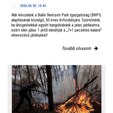
2026.06.30. 14:45
Már készülünk a Bükki Nemzeti Park Igazgatóság (BNPI)
alapításának közelgő, 50 éves évfordulójára. Szeretnénk,
ha látogatóinkkal együtt hangolódnánk a jeles jubileumra,
ezért idén július 1-jétől elindítjuk a „7+1 pecsétes kaland”
elnevezésű játékunkat!
Tovább olvasom