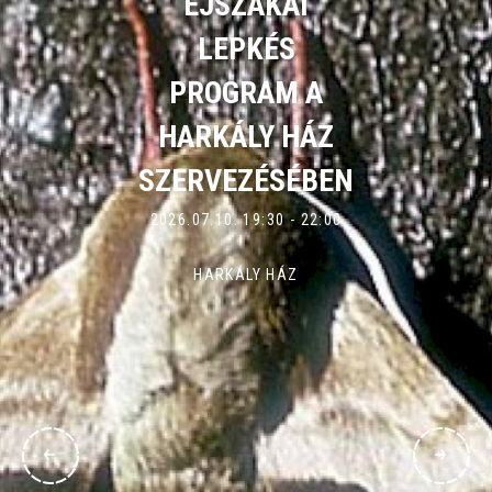
ÉJSZAKAI
LEPKÉS
PROGRAM A
HARKÁLY HÁZ
SZERVEZÉSÉBEN
2026.07.10. 19:30 - 22:00
HARKÁLY HÁZ