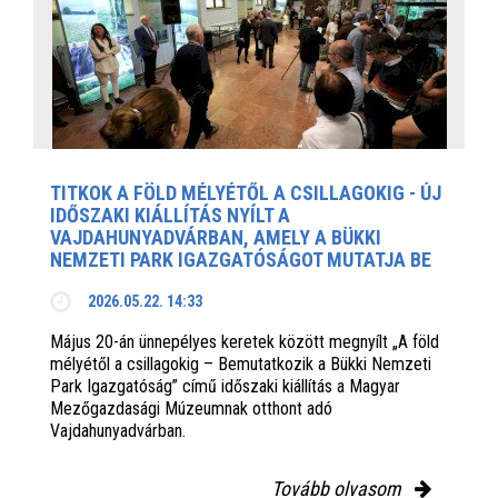
TITKOK A FÖLD MÉLYÉTŐL A CSILLAGOKIG - ÚJ
IDŐSZAKI KIÁLLÍTÁS NYÍLT A
VAJDAHUNYADVÁRBAN, AMELY A BÜKKI
NEMZETI PARK IGAZGATÓSÁGOT MUTATJA BE
2026.05.22. 14:33
Május 20-án ünnepélyes keretek között megnyílt „A föld
mélyétől a csillagokig – Bemutatkozik a Bükki Nemzeti
Park Igazgatóság” című időszaki kiállítás a Magyar
Mezőgazdasági Múzeumnak otthont adó
Vajdahunyadvárban.
Tovább olvasom