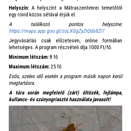
Helyszín:
A helyszínt a Mátraszentimrei temetőtől
egy rövid közös sétával érjük el.
A találkozó pontos helyszíne:
https://maps.app.goo.gl/zoLXGgZyZrQds8Zi7
Jegyvásárlás csak előzetesen, online formában
lehetséges. A program részvételi díja 1000 Ft/fő.
Minimum létszám:
8 fő
Maximum létszám:
25 fő
Esős, szeles idő esetén a program másik napon kerül
megtartásra.
A túra során megfelelő (zárt) öltözék, fejlámpa,
kullancs- és szúnyogriasztó használata javasolt!