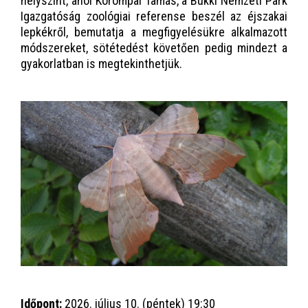
helyszínt, ahol Korompai Tamás, a Bükki Nemzeti Park
Igazgatóság zoológiai referense beszél az éjszakai
lepkékről, bemutatja a megfigyelésükre alkalmazott
módszereket, sötétedést követően pedig mindezt a
gyakorlatban is megtekinthetjük.
Időpont:
2026. július 10. (péntek) 19:30