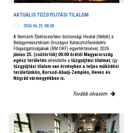
AKTUÁLIS TŰZGYÚJTÁSI TILALOM
2026.06.25. 08:00
A Nemzeti Élelmiszerlánc-biztonsági Hivatal (Nébih) a
Belügyminisztérium Országos Katasztrófavédelmi
Főigazgatóságának (BM OKF) egyetértésével, 2026.
június 25. (csütörtök) 00:00 órától Magyarország
egész területén
elrendelte a
tűzgyújtási tilalmat
, így
tűzgyújtási tilalom van érvényben
a teljes működési
területünkön, Borsod-Abaúj-Zemplén, Heves és
Nógrád vármegyékben is.
Tovább olvasom