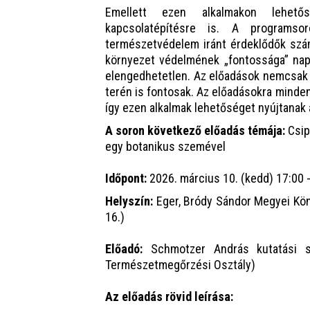
Emellett ezen alkalmakon lehető
kapcsolatépítésre is. A program
természetvédelem iránt érdeklődők szá
környezet védelmének „fontossága” nap
elengedhetetlen. Az előadások nemcsak 
terén is fontosak. Az előadásokra minden
így ezen alkalmak lehetőséget nyújtanak a
A soron következő előadás témája:
Csip
egy botanikus szemével
Időpont:
2026. március 10. (kedd) 17:00 
Helyszín:
Eger, Bródy Sándor Megyei Kön
16.)
Előadó:
Schmotzer András kutatási sz
Természetmegőrzési Osztály)
Az előadás rövid leírása: