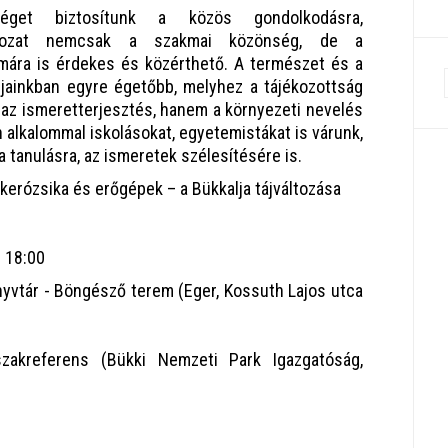
séget biztosítunk a közös gondolkodásra,
sorozat nemcsak a szakmai közönség, de a
mára is érdekes és közérthető. A természet és a
jainkban egyre égetőbb, melyhez a tájékozottság
az ismeretterjesztés, hanem a környezeti nevelés
 alkalommal iskolásokat, egyetemistákat is várunk,
 tanulásra, az ismeretek szélesítésére is.
kerózsika és erőgépek – a Bükkalja tájváltozása
- 18:00
yvtár - Böngésző terem (Eger, Kossuth Lajos utca
akreferens (Bükki Nemzeti Park Igazgatóság,