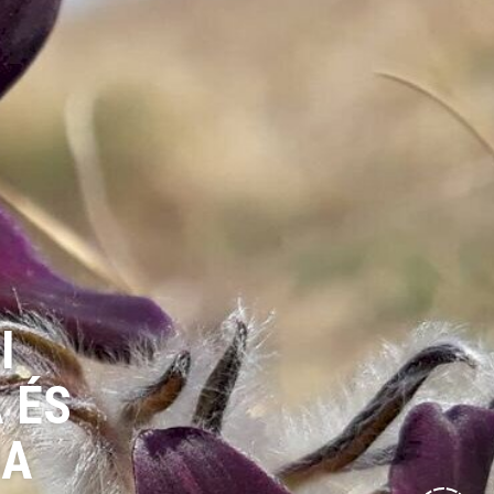
I
 ÉS
JA