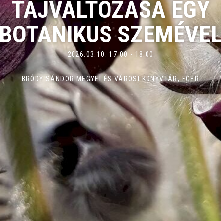
TÁJVÁLTOZÁSA EGY
BOTANIKUS SZEMÉVE
2026.03.10. 17:00 - 18:00
BRÓDY SÁNDOR MEGYEI ÉS VÁROSI KÖNYVTÁR, EGER