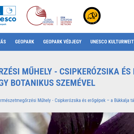
TÁS
GEOPARK
GEOPARK VÉDJEGY
UNESCO KULTURWEIT
ÉSI MŰHELY - CSIPKERÓZSIKA ÉS
GY BOTANIKUS SZEMÉVEL
rmészetmegőrzési Műhely - Csipkerózsika és erőgépek – a Bükkalja tá