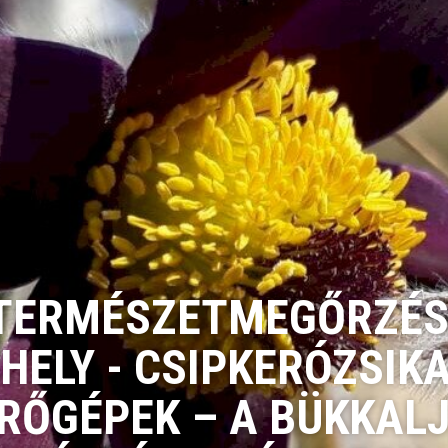
TERMÉSZETMEGŐRZÉS
HELY - CSIPKERÓZSIKA
RŐGÉPEK – A BÜKKAL