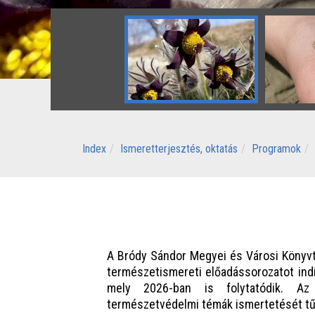
Index
Ismeretterjesztés, oktatás
Programok
A Bródy Sándor Megyei és Városi Könyvt
természetismereti előadássorozatot ind
mely 2026-ban is folytatódik. Az i
természetvédelmi témák ismertetését tűz