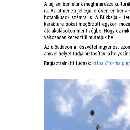
A táj, amiben élünk meghatározza kulturál
is. Az átmeneti jellegű, erősen ember a
botanikusok számra is. A Bükkalja – ter
karaktere sokat megőrzött egykori mozai
átalakulásokon ment végbe. Hogy ez mikén
változásán keresztül mutatjuk be.
Az előadáson a részvétel ingyenes, az
amivel helyét tudja biztosítani a helyszín
Regisztrálni itt tudnak:
https://forms.g