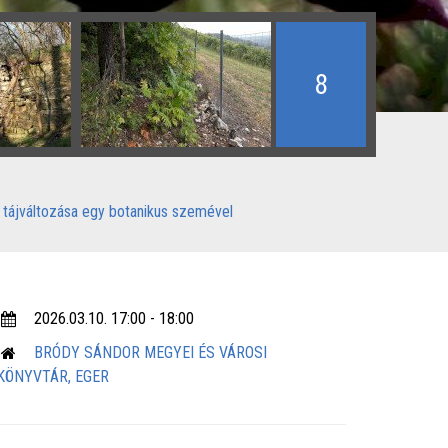
8
tájváltozása egy botanikus szemével
2026.03.10. 17:00 - 18:00
BRÓDY SÁNDOR MEGYEI ÉS VÁROSI
KÖNYVTÁR, EGER