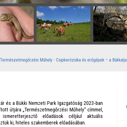
Természetmegőrzési Műhely - Csipkerózsika és erőgépek – a Bükkalja 
ár és a Bükki Nemzeti Park Igazgatóság 2023-ban
ított útjára „Természetmegőrzési Műhely” címmel,
smeretterjesztő előadások céljául aktuális
tük ki, hiteles szakemberek előadásában.