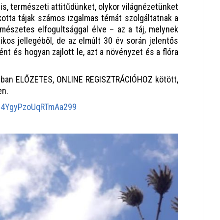
is, természeti attitűdünket, olykor világnézetünket
lkotta tájak számos izgalmas témát szolgáltatnak a
mészetes elfogultsággal élve – az a táj, melynek
kos jellegéből, de az elmúlt 30 év során jelentős
t és hogyan zajlott le, azt a növényzet és a flóra
onban ELŐZETES, ONLINE REGISZTRÁCIÓHOZ kötött,
en.
le/4YgyPzoUqRTmAa299