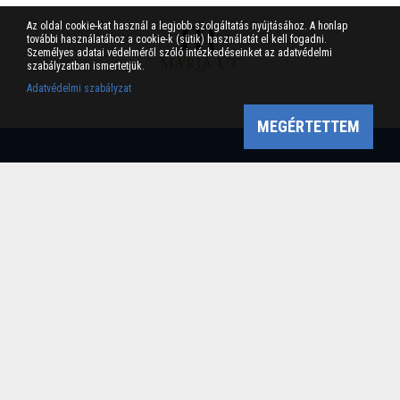
Az oldal cookie-kat használ a legjobb szolgáltatás nyújtásához. A honlap
további használatához a cookie-k (sütik) használatát el kell fogadni.
Személyes adatai védelméről szóló intézkedéseinket az adatvédelmi
szabályzatban ismertetjük.
Adatvédelmi szabályzat
MEGÉRTETTEM
Bükk-vidék Geopark Csoport
Cím: 3304 Eger, Sánc u. 6. Tel: +36 36 411-581 Fax:
36/412-791 -
Email: bukkvidekgeopark@bnpi.hu