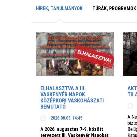
HÍREK, TANULMÁNYOK
TÚRÁK, PROGRAMOK
ELHALASZTVA A III.
AKT
VASKENYÉR NAPOK
TIL
KÖZÉPKORI VASKOHÁSZATI
BEMUTATÓ
A Ne
2026.08.03. 14:45
bizto
A 2026. augusztus 7-9. között
Belü
tervezett III. Vaskenyér Napokat
Kata