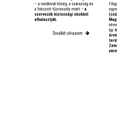
– a rendkívüli hőség, a szárazság és
Főig
a fokozott tűzveszély miatt –
a
egye
szervezők biztonsági okokból
(csü
elhalasztják.
Magy
elre
így
t
Tovább olvasom
érv
terü
Zemp
várm