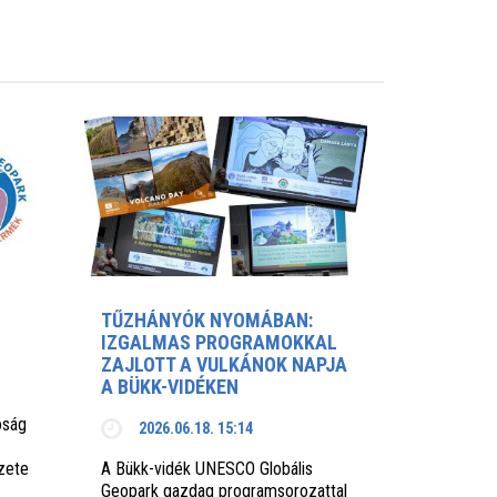
TŰZHÁNYÓK NYOMÁBAN:
IZGALMAS PROGRAMOKKAL
ZAJLOTT A VULKÁNOK NAPJA
A BÜKK-VIDÉKEN
óság
2026.06.18. 15:14
zete
A Bükk-vidék UNESCO Globális
Geopark gazdag programsorozattal