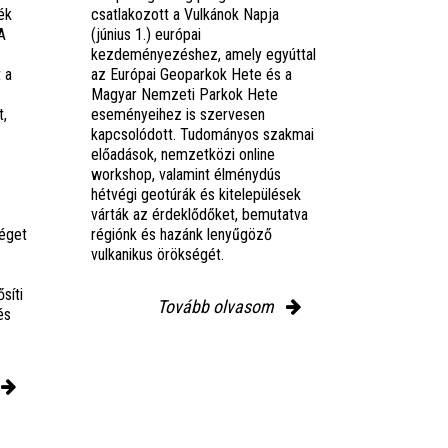
ék
csatlakozott a Vulkánok Napja
A
(június 1.) európai
kezdeményezéshez, amely egyúttal
 a
az Európai Geoparkok Hete és a
Magyar Nemzeti Parkok Hete
t,
eseményeihez is szervesen
kapcsolódott. Tudományos szakmai
előadások, nemzetközi online
workshop, valamint élménydús
hétvégi geotúrák és kitelepülések
várták az érdeklődőket, bemutatva
éget
régiónk és hazánk lenyűgöző
vulkanikus örökségét.
síti
Tovább olvasom
és