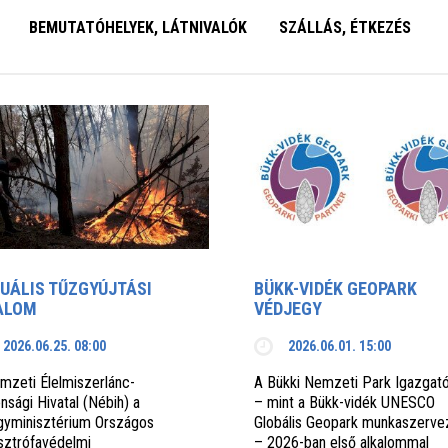
BEMUTATÓHELYEK, LÁTNIVALÓK
SZÁLLÁS, ÉTKEZÉS
UÁLIS TŰZGYÚJTÁSI
BÜKK-VIDÉK GEOPARK
ALOM
VÉDJEGY
2026.06.25. 08:00
2026.06.01. 15:00
mzeti Élelmiszerlánc-
A Bükki Nemzeti Park Igazgat
nsági Hivatal (Nébih) a
– mint a Bükk-vidék UNESCO
gyminisztérium Országos
Globális Geopark munkaszerve
sztrófavédelmi
– 2026-ban első alkalommal