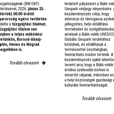
azgatóságának (BM OKF)
hirdetett pályázatot a Bükk-vid
tértésével, 2026.
június 25.
Geopark védjegy elnyerésére. 
törtök) 00:00 órától
kezdeményezés célja, hogy
arország egész területén
elismerje és támogassa azokat
ndelte a
tűzgyújtási tilalmat
,
jellegzetes, helyi előállítású
űzgyújtási tilalom van
termékeket és szolgáltatásoka
ényben
a teljes működési
amelyek a Bükk-vidék UNESCO
letünkön, Borsod-Abaúj-
Globális Geopark területéhez
lén, Heves és Nógrád
kötődnek, és előállításuk a
egyékben is.
természettel összhangban,
fenntartható módon történik. A
kezdeményezés újabb lehetős
Tovább olvasom
teremt arra, hogy a Bükk-vidék
értékei szélesebb körben is
ismertté váljanak, miközben erő
a helyi közösségek gazdasági 
kulturális fenntarthatóságát.
Tovább olvasom