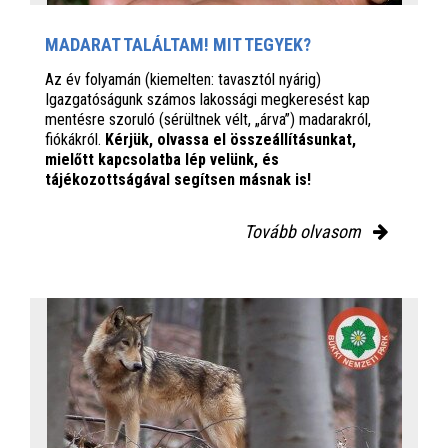
MADARAT TALÁLTAM! MIT TEGYEK?
Az év folyamán (kiemelten: tavasztól nyárig)
Igazgatóságunk számos lakossági megkeresést kap
mentésre szoruló (sérültnek vélt, „árva”) madarakról,
fiókákról.
Kérjük, olvassa el összeállításunkat,
mielőtt kapcsolatba lép velünk, és
tájékozottságával segítsen másnak is!
Tovább olvasom