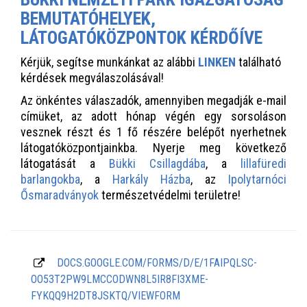
BEMUTATÓHELYEK,
LÁTOGATÓKÖZPONTOK KÉRDŐÍVE
Kérjük, segítse munkánkat az alábbi
LINKEN
található
kérdések megválaszolásával!
Az önkéntes válaszadók, amennyiben megadják e-mail
címüket, az adott hónap végén egy sorsoláson
vesznek részt és 1 fő részére belépőt nyerhetnek
látogatóközpontjainkba. Nyerje meg következő
látogatását a
Bükki Csillagdába
, a
lillafüredi
barlangokba
, a
Harkály Házba
, az
Ipolytarnóci
Ősmaradványok
természetvédelmi területre!
DOCS.GOOGLE.COM/FORMS/D/E/1FAIPQLSC-
OO53T2PW9LMCCODWN8L5IR8FI3XME-
FYKQQ9H2DT8JSKTQ/VIEWFORM