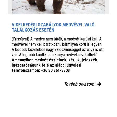
VISELKEDÉSI SZABÁLYOK MEDVÉVEL VALÓ
TALÁLKOZÁS ESETÉN
(Frissítve!) A medve nem játék, a medvét kerülni kell. A
medvével nem kell barátkozni, bármilyen korú is legyen.
A bocsok közelében nagy valószínűséggel az anya is ott
van. A legtöbb konfliktus az anyamedvékhez köthető.
Amennyiben medvét észlelnek, kérjük, jelezzék
Igazgatóságunk felé az alábbi ügyeleti
telefonszámon: +36 30 861-3808
Tovább olvasom