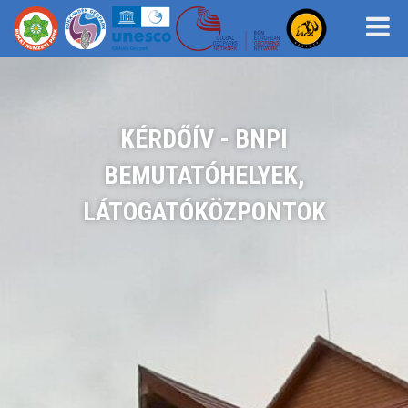
KÉRDŐÍV - BNPI
BEMUTATÓHELYEK,
LÁTOGATÓKÖZPONTOK