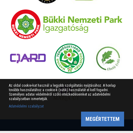
Az oldal cookie-kat használ a legjobb szolgáltatás nyújtásához. A honlap
további használatához a cookie-k (sütik) használatát el kell fogadni.
Személyes adatai védelméről szóló intézkedéseinket az adatvédelmi
szabályzatban ismertetjük.
Adatvédelmi szabályzat
MEGÉRTETTEM