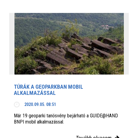
TÚRÁK A GEOPARKBAN MOBIL
ALKALMAZÁSSAL
2020.09.05. 08:51
Már 19 geoparki tanösvény bejárható a GUIDE@HAND
BNPI mobil alkalmazással.
Tovább olvasom