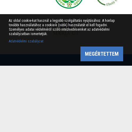
Az oldal cookie-kat használ a legjobb szolgáltatás nyújtásához. A honlap
további használatához a cookie-k (sütik) használatát el kell fogadni.
Személyes adatai védelméről szóló intézkedéseinket az adatvédelmi
szabályzatban ismertetjük.
Adatvédelmi szabályzat
MEGÉRTETTEM
Bükk-vidék Geopark Csoport
Cím: 3304 Eger, Sánc u. 6. Tel: +36 36 411-581 Fax:
36/412-791 -