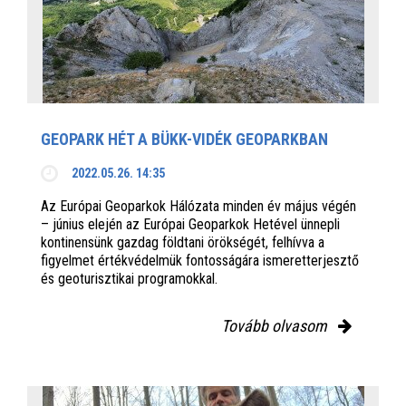
GEOPARK HÉT A BÜKK-VIDÉK GEOPARKBAN
2022.05.26. 14:35
Az Európai Geoparkok Hálózata minden év május végén
– június elején az Európai Geoparkok Hetével ünnepli
kontinensünk gazdag földtani örökségét, felhívva a
figyelmet értékvédelmük fontosságára ismeretterjesztő
és geoturisztikai programokkal.
Tovább olvasom