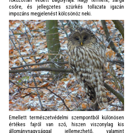
csőre, és jellegzetes szürkés tollazata igazán
impozáns megjelenést kölcsönöz neki.
Emellett természetvédelmi szempontból különösen
értékes fajról van szó, hiszen viszonylag kis
állománynagysággal jellemezhető, valamint