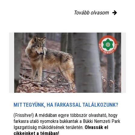
Tovább olvasom
MIT TEGYÜNK, HA FARKASSAL TALÁLKOZUNK?
(Frissítve!) A médiában egyre többször olvasható, hogy
farkasra utaló nyomokra bukkantak a Bükki Nemzeti Park
Igazgatóság működésének területén.
Olvassák el
cikkeinket a témában!