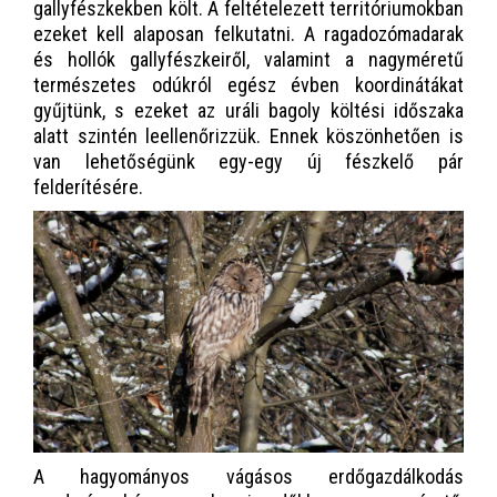
gallyfészkekben költ. A feltételezett territóriumokban
ezeket kell alaposan felkutatni. A ragadozómadarak
és hollók gallyfészkeiről, valamint a nagyméretű
természetes odúkról egész évben koordinátákat
gyűjtünk, s ezeket az uráli bagoly költési időszaka
alatt szintén leellenőrizzük. Ennek köszönhetően is
van lehetőségünk egy-egy új fészkelő pár
felderítésére.
A hagyományos vágásos erdőgazdálkodás