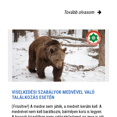
Tovább olvasom
VISELKEDÉSI SZABÁLYOK MEDVÉVEL VALÓ
TALÁLKOZÁS ESETÉN
(Frissítve!) A medve nem játék, a medvét kerülni kell. A
medvével nem kell barátkozni, bármilyen korú is legyen.
A bocsok közelében nagy valószínűséggel az anya is ott