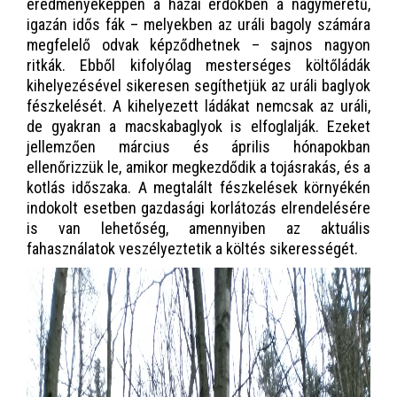
eredményeképpen a hazai erdőkben a nagyméretű,
igazán idős fák – melyekben az uráli bagoly számára
megfelelő odvak képződhetnek – sajnos nagyon
ritkák. Ebből kifolyólag mesterséges költőládák
kihelyezésével sikeresen segíthetjük az uráli baglyok
fészkelését. A kihelyezett ládákat nemcsak az uráli,
de gyakran a macskabaglyok is elfoglalják. Ezeket
jellemzően március és április hónapokban
ellenőrizzük le, amikor megkezdődik a tojásrakás, és a
kotlás időszaka. A megtalált fészkelések környékén
indokolt esetben gazdasági korlátozás elrendelésére
is van lehetőség, amennyiben az aktuális
fahasználatok veszélyeztetik a költés sikerességét.