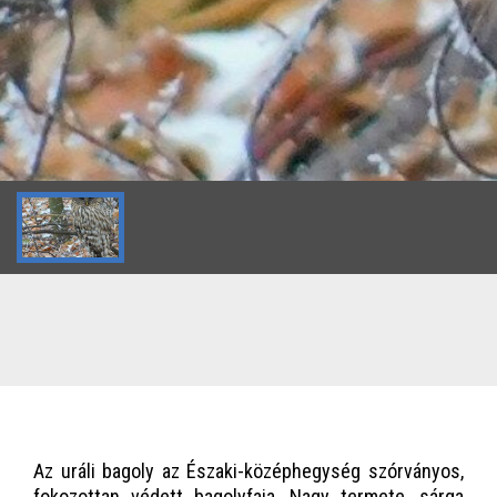
Az uráli bagoly az Északi-középhegység szórványos,
fokozottan védett bagolyfaja. Nagy termete, sárga