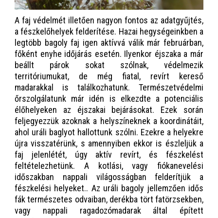
A faj védelmét illetően nagyon fontos az adatgyűjtés,
a fészkelőhelyek felderítése. Hazai hegységeinkben a
legtöbb bagoly faj igen aktívvá válik már februárban,
főként enyhe időjárás esetén. Ilyenkor éjszaka a már
beállt párok sokat szólnak, védelmezik
territóriumukat, de még fiatal, revírt kereső
madarakkal is találkozhatunk. Természetvédelmi
őrszolgálatunk már idén is elkezdte a potenciális
élőhelyeken az éjszakai bejárásokat. Ezek során
feljegyezzük azoknak a helyszíneknek a koordinátáit,
ahol uráli baglyot hallottunk szólni. Ezekre a helyekre
újra visszatérünk, s amennyiben ekkor is észleljük a
faj jelenlétét, úgy aktív revírt, és fészkelést
feltételezhetünk. A kotlási, vagy fiókanevelési
időszakban nappali világosságban felderítjük a
fészkelési helyeket.. Az uráli bagoly jellemzően idős
fák természetes odvaiban, derékba tört fatörzsekben,
vagy nappali ragadozómadarak által épített