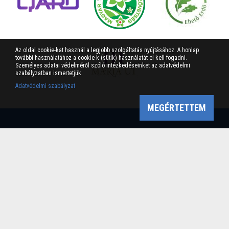
Az oldal cookie-kat használ a legjobb szolgáltatás nyújtásához. A honlap
további használatához a cookie-k (sütik) használatát el kell fogadni.
Személyes adatai védelméről szóló intézkedéseinket az adatvédelmi
szabályzatban ismertetjük.
Adatvédelmi szabályzat
MEGÉRTETTEM
Bükk-vidék Geopark Csoport
Cím: 3304 Eger, Sánc u. 6. Tel: +36 36 411-581 Fax: