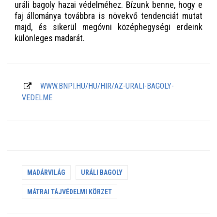
uráli bagoly hazai védelméhez. Bízunk benne, hogy e
faj állománya továbbra is növekvő tendenciát mutat
majd, és sikerül megóvni középhegységi erdeink
különleges madarát.
WWW.BNPI.HU/HU/HIR/AZ-URALI-BAGOLY-
VEDELME
MADÁRVILÁG
URÁLI BAGOLY
MÁTRAI TÁJVÉDELMI KÖRZET