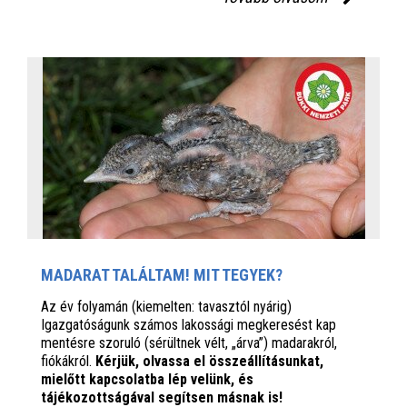
MADARAT TALÁLTAM! MIT TEGYEK?
Az év folyamán (kiemelten: tavasztól nyárig)
Igazgatóságunk számos lakossági megkeresést kap
mentésre szoruló (sérültnek vélt, „árva”) madarakról,
fiókákról.
Kérjük, olvassa el összeállításunkat,
mielőtt kapcsolatba lép velünk, és
tájékozottságával segítsen másnak is!