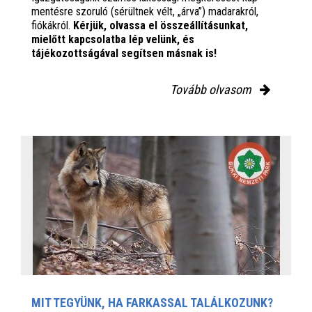
mentésre szoruló (sérültnek vélt, „árva”) madarakról,
fiókákról.
Kérjük, olvassa el összeállításunkat,
mielőtt kapcsolatba lép velünk, és
tájékozottságával segítsen másnak is!
Tovább olvasom
MIT TEGYÜNK, HA FARKASSAL TALÁLKOZUNK?