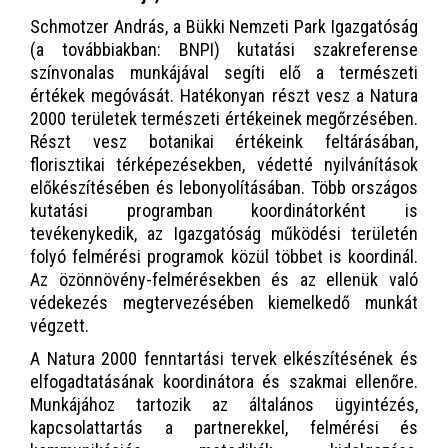
Schmotzer András, a Bükki Nemzeti Park Igazgatóság
(a továbbiakban: BNPI) kutatási szakreferense
színvonalas munkájával segíti elő a természeti
értékek megóvását. Hatékonyan részt vesz a Natura
2000 területek természeti értékeinek megőrzésében.
Részt vesz botanikai értékeink feltárásában,
florisztikai térképezésekben, védetté nyilvánítások
előkészítésében és lebonyolításában. Több országos
kutatási programban koordinátorként is
tevékenykedik, az Igazgatóság működési területén
folyó felmérési programok közül többet is koordinál.
Az özönnövény-felmérésekben és az ellenük való
védekezés megtervezésében kiemelkedő munkát
végzett.
A Natura 2000 fenntartási tervek elkészítésének és
elfogadtatásának koordinátora és szakmai ellenőre.
Munkájához tartozik az általános ügyintézés,
kapcsolattartás a partnerekkel, felmérési és