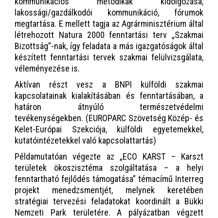
kommunikációs metodikák kidolgozása,
lakossági/gazdálkodói kommunikáció, fórumok
megtartása. E mellett tagja az Agrárminisztérium által
létrehozott Natura 2000 fenntartási terv „Szakmai
Bizottság”-nak, így feladata a más igazgatóságok által
készített fenntartási tervek szakmai felülvizsgálata,
véleményezése is.
Aktívan részt vesz a BNPI külföldi szakmai
kapcsolatainak kialakításában és fenntartásában, a
határon átnyúló természetvédelmi
tevékenységekben. (EUROPARC Szövetség Közép- és
Kelet-Európai Szekciója, külföldi egyetemekkel,
kutatóintézetekkel való kapcsolattartás)
Példamutatóan végezte az „ECO KARST – Karszt
területek ökoszisztéma szolgáltatása – a helyi
fenntartható fejlődés támogatása” témacímű Interreg
projekt menedzsmentjét, melynek keretében
stratégiai tervezési feladatokat koordinált a Bükki
Nemzeti Park területére. A pályázatban végzett