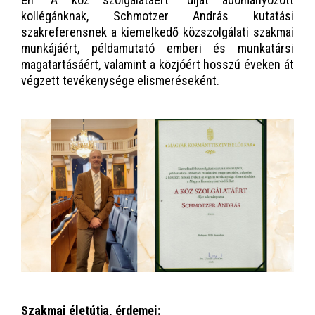
kollégánknak, Schmotzer András kutatási
szakreferensnek a kiemelkedő közszolgálati szakmai
munkájáért, példamutató emberi és munkatársi
magatartásáért, valamint a közjóért hosszú éveken át
végzett tevékenysége elismeréseként.
Szakmai életútja, érdemei: