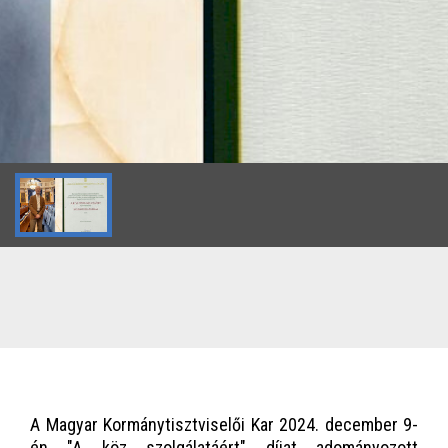
A Magyar Kormánytisztviselői Kar 2024. december 9-
én "A köz szolgálatáért" díjat adományozott