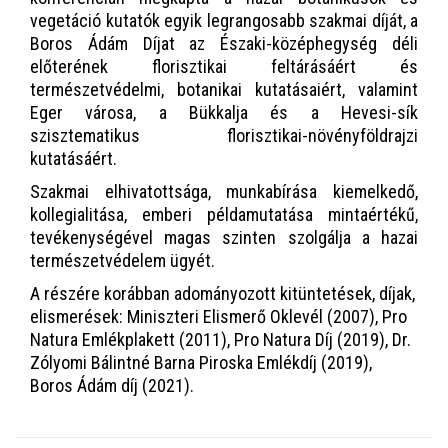
vegetáció kutatók egyik legrangosabb szakmai díját, a
Boros Ádám Díjat az Északi-középhegység déli
előterének florisztikai feltárásáért és
természetvédelmi, botanikai kutatásaiért, valamint
Eger városa, a Bükkalja és a Hevesi-sík
szisztematikus florisztikai-növényföldrajzi
kutatásáért.
Szakmai elhivatottsága, munkabírása kiemelkedő,
kollegialitása, emberi példamutatása mintaértékű,
tevékenységével magas szinten szolgálja a hazai
természetvédelem ügyét.
A részére korábban adományozott kitüntetések, díjak,
elismerések: Miniszteri Elismerő Oklevél (2007), Pro
Natura Emlékplakett (2011), Pro Natura Díj (2019), Dr.
Zólyomi Bálintné Barna Piroska Emlékdíj (2019),
Boros Ádám díj (2021).