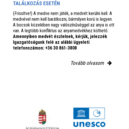
TALÁLKOZÁS ESETÉN
(Frissítve!) A medve nem játék, a medvét kerülni kell. A
medvével nem kell barátkozni, bármilyen korú is legyen.
A bocsok közelében nagy valószínűséggel az anya is ott
van. A legtöbb konfliktus az anyamedvékhez köthető.
Amennyiben medvét észlelnek, kérjük, jelezzék
Igazgatóságunk felé az alábbi ügyeleti
telefonszámon: +36 30 861-3808
Tovább olvasom