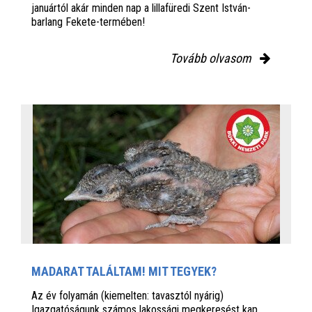
januártól akár minden nap a lillafüredi Szent István-
barlang Fekete-termében!
Tovább olvasom
MADARAT TALÁLTAM! MIT TEGYEK?
Az év folyamán (kiemelten: tavasztól nyárig)
Igazgatóságunk számos lakossági megkeresést kap