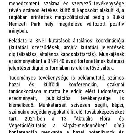
menedzsment, szakmai és szervező tevékenysége
révén számos értékes külföldi kapcsolat alakult ki, a
régióban érintettek megszólításával pedig a Bükki
Nemzeti Park helyi megítélése változott pozitív
irányban.
Feladata a BNPI kutatások általános koordinációja
(kutatási szerződések, archív kutatási jelentések
digitalizálása, általános kapcsolattartás). Munkájának
eredményeként a BNPI 40 éves történetének kutatási
jelentései digitális formában is elérhetővé váltak.
Tudományos tevékenysége is példamutató, számos
hazai és külföldi konferencián, szakmai
tanácskozáson mutatta be eddig elért tudományos
eredményeit, publikációs tevékenysége is
kiemelkedő. Munkatársait szívesen segíti, képzi,
számukra segédanyagokat állít elő, továbbképzéseket
tart. 2021-ben a 13. "Aktuális Flóra- és
Vegetációkutatás a Kárpát-medencében" című
konferencián megkapta a hazai botanikusok és