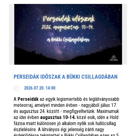
PERSEIDÁK IDŐSZAK A BÜKKI CSILLAGDÁBAN
2026.07.20. 14:00
A
Perseidák
az egyik legismertebb és leglátványosabb
meteorraj, amelyet minden évben - nagyjából július 17.
és augusztus 24. között - megfigyelhetünk. Maximumuk
az idei évben
augusztus 10-14.
közé esik, idén a Hold
fázisa miatt különösen jó alkalom nyílik sok hullócsillag
észlelésére. A látványos égi jelenség iránti nagy
érdeklődésre tekintettel a Bükki Csillagdában ezen az 5