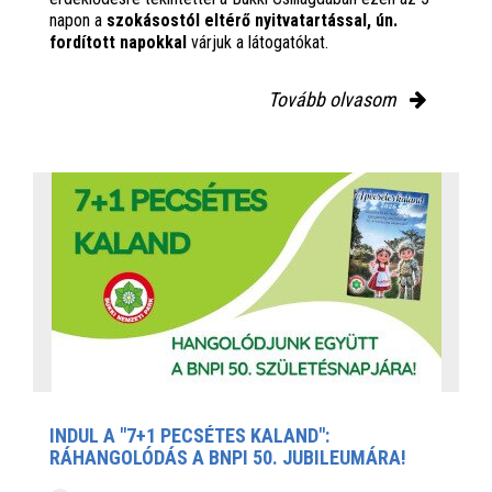
napon a
szokásostól eltérő nyitvatartással, ún.
fordított napokkal
várjuk a látogatókat.
Tovább olvasom
INDUL A "7+1 PECSÉTES KALAND":
RÁHANGOLÓDÁS A BNPI 50. JUBILEUMÁRA!