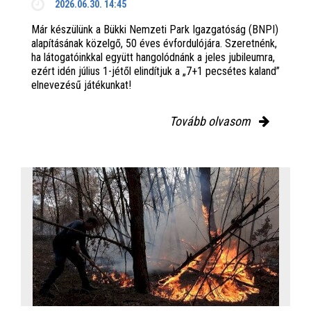
2026.06.30. 14:45
Már készülünk a Bükki Nemzeti Park Igazgatóság (BNPI)
alapításának közelgő, 50 éves évfordulójára. Szeretnénk,
ha látogatóinkkal együtt hangolódnánk a jeles jubileumra,
ezért idén július 1-jétől elindítjuk a „7+1 pecsétes kaland”
elnevezésű játékunkat!
Tovább olvasom