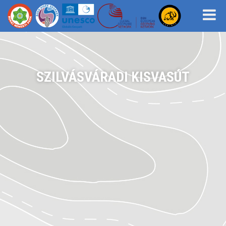
SZILVÁSVÁRADI KISVASÚT