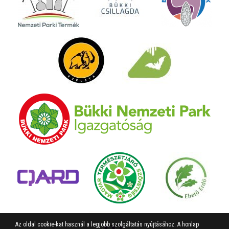
Az oldal cookie-kat használ a legjobb szolgáltatás nyújtásához. A honlap