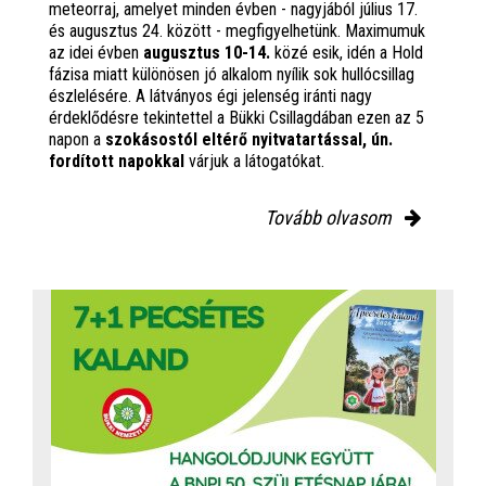
meteorraj, amelyet minden évben - nagyjából július 17.
és augusztus 24. között - megfigyelhetünk. Maximumuk
az idei évben
augusztus 10-14.
közé esik, idén a Hold
fázisa miatt különösen jó alkalom nyílik sok hullócsillag
észlelésére. A látványos égi jelenség iránti nagy
érdeklődésre tekintettel a Bükki Csillagdában ezen az 5
napon a
szokásostól eltérő nyitvatartással, ún.
fordított napokkal
várjuk a látogatókat.
Tovább olvasom