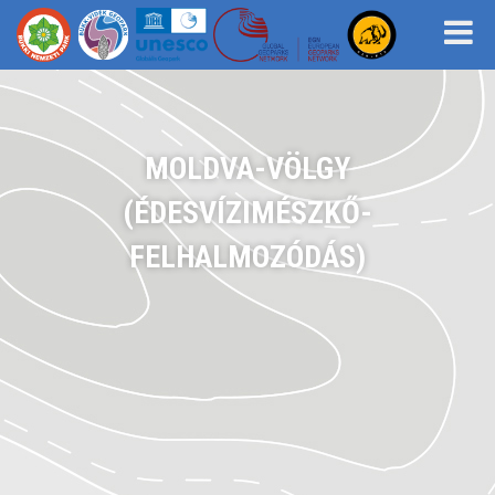
MOLDVA-VÖLGY
(ÉDESVÍZIMÉSZKŐ-
FELHALMOZÓDÁS)