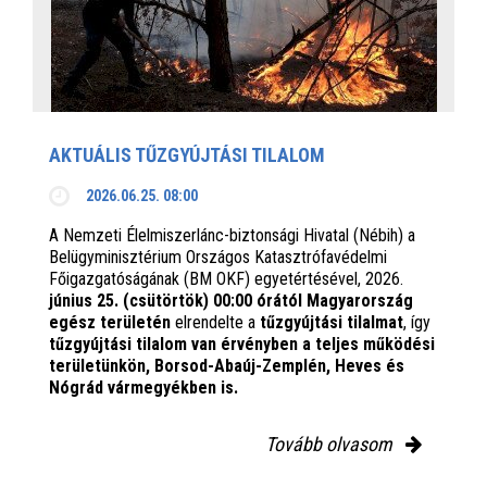
AKTUÁLIS TŰZGYÚJTÁSI TILALOM
2026.06.25. 08:00
A Nemzeti Élelmiszerlánc-biztonsági Hivatal (Nébih) a
Belügyminisztérium Országos Katasztrófavédelmi
Főigazgatóságának (BM OKF) egyetértésével, 2026.
június 25. (csütörtök) 00:00 órától Magyarország
egész területén
elrendelte a
tűzgyújtási tilalmat
, így
tűzgyújtási tilalom van érvényben
a teljes működési
területünkön, Borsod-Abaúj-Zemplén, Heves és
Nógrád vármegyékben is.
Tovább olvasom