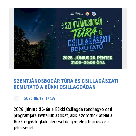
SZENTJÁNOSBOGÁR TÚRA ÉS CSILLAGÁSZATI
BEMUTATÓ A BÜKKI CSILLAGDÁBAN
2026.06.12. 14:39
2026.
június 26-án
a Bükki Csillagda rendhagyó esti
programjára invitáljuk azokat, akik szeretnék átélni a
Bükk egyik legkülönlegesebb nyár eleji természeti
jelenségét.