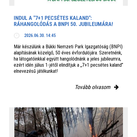
INDUL A "7+1 PECSÉTES KALAND":
RÁHANGOLÓDÁS A BNPI 50. JUBILEUMÁRA!
2026.06.30. 14:45
Már készülünk a Bükki Nemzeti Park Igazgatóság (BNPI)
alapításának közelgő, 50 éves évfordulójára. Szeretnénk,
ha látogatóinkkal együtt hangolódnánk a jeles jubileumra,
ezért idén július 1-jétől elindítjuk a „7+1 pecsétes kaland”
elnevezésű játékunkat!
Tovább olvasom