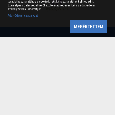
további használatához a cookie-k (sütik) használatát el kell fogadni.
Személyes adatai védelméről szóló intézkedéseinket az adatvédelmi
szabályzatban ismertetjük.
Adatvédelmi szabályzat
MEGÉRTETTEM
Bükk-vidék Geopark Csoport
Cím: 3304 Eger, Sánc u. 6. Tel: +36 36 411-581 Fax:
36/412-791 -
Email: bukkvidekgeopark@bnpi.hu
Impresszum