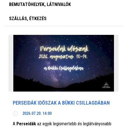
BEMUTATÓHELYEK, LÁTNIVALÓK
SZÁLLÁS, ÉTKEZÉS
PERSEIDÁK IDŐSZAK A BÜKKI CSILLAGDÁBAN
2026.07.20. 14:00
A
Perseidák
az egyik legismertebb és leglátványosabb