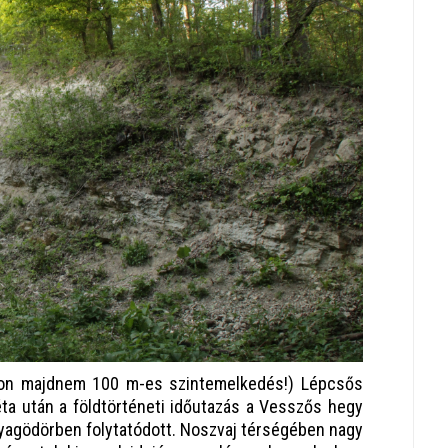
ton majdnem 100 m-es szintemelkedés!) Lépcsős
ta után a földtörténeti időutazás a Vesszős hegy
nyagödörben folytatódott. Noszvaj térségében nagy