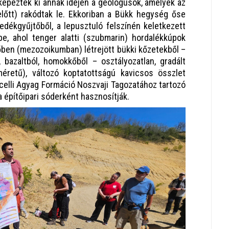
épeztek ki annak idején a geológusok, amelyek az
előtt) rakódtak le. Ekkoriban a Bükk hegység őse
ledékgyűjtőből, a lepusztuló felszínén keletkezett
e, ahol tenger alatti (szubmarin) hordalékkúpok
dőben (mezozoikumban) létrejött bükki kőzetekből –
, bazaltból, homokkőből – osztályozatlan, gradált
éretű), változó koptatottságú kavicsos összlet
scelli Agyag Formáció Noszvaji Tagozatához tartozó
 építőipari sóderként hasznosítják.