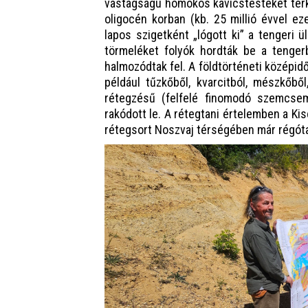
vastagságú homokos kavicstesteket térk
oligocén korban (kb. 25 millió évvel ez
lapos szigetként „lógott ki” a tengeri ü
törmeléket folyók hordták be a tengerb
halmozódtak fel. A földtörténeti középi
például tűzkőből, kvarcitból, mészkőből
rétegzésű (felfelé finomodó szemcsem
rakódott le. A rétegtani értelemben a Ki
rétegsort Noszvaj térségében már régóta