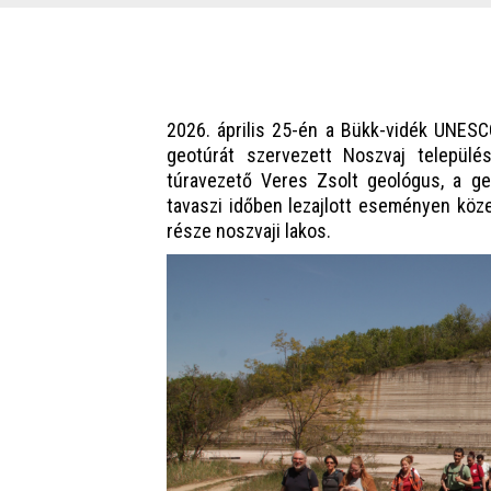
2026. április 25-én a Bükk-vidék UNES
geotúrát szervezett Noszvaj települé
túravezető Veres Zsolt geológus, a ge
tavaszi időben lezajlott eseményen köze
része noszvaji lakos.