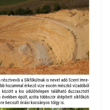
 résztvevői a Síkfőkútnak is nevet adó Szent Imre-
sebb hozammal érkező vize eocén mészkő vízadóból
k között a kis üdülőtelepen található duzzasztott
as években épült, azóta többször átépített síkfőkúti
re becsült óriási kocsányos tölgy is.