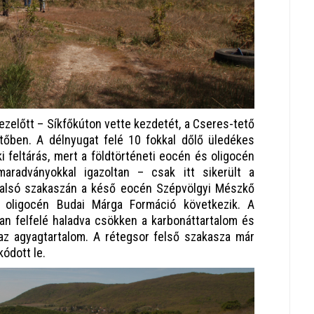
l ezelőtt – Síkfőkúton vette kezdetét, a Cseres-tető
ejtőben. A délnyugat felé 10 fokkal dőlő üledékes
i feltárás, mert a földtörténeti eocén és oligocén
aradványokkal igazoltan – csak itt sikerült a
s alsó szakaszán a késő eocén Szépvölgyi Mészkő
a oligocén Budai Márga Formáció következik. A
an felfelé haladva csökken a karbonáttartalom és
az agyagtartalom. A rétegsor felső szakasza már
ódott le.