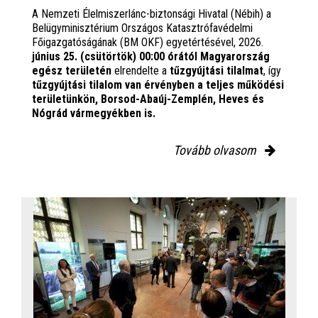
A Nemzeti Élelmiszerlánc-biztonsági Hivatal (Nébih) a
Belügyminisztérium Országos Katasztrófavédelmi
Főigazgatóságának (BM OKF) egyetértésével, 2026.
június 25. (csütörtök) 00:00 órától Magyarország
egész területén
elrendelte a
tűzgyújtási tilalmat
, így
tűzgyújtási tilalom van érvényben
a teljes működési
területünkön, Borsod-Abaúj-Zemplén, Heves és
Nógrád vármegyékben is.
Tovább olvasom