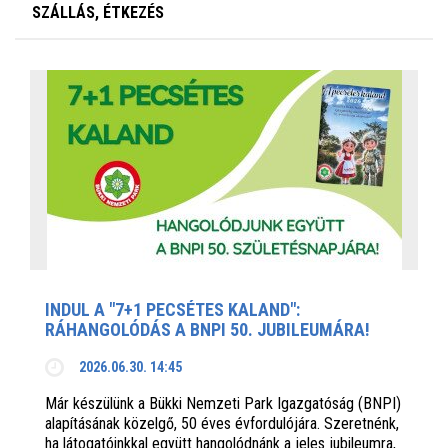
SZÁLLÁS, ÉTKEZÉS
INDUL A "7+1 PECSÉTES KALAND":
RÁHANGOLÓDÁS A BNPI 50. JUBILEUMÁRA!
2026.06.30. 14:45
Már készülünk a Bükki Nemzeti Park Igazgatóság (BNPI)
alapításának közelgő, 50 éves évfordulójára. Szeretnénk,
ha látogatóinkkal együtt hangolódnánk a jeles jubileumra,