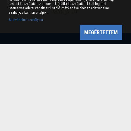
további használatához a cookie-k (sütik) használatát el kell fogadni.
Személyes adatai védelméről szóló intézkedéseinket az adatvédelmi
szabályzatban ismertetjük.
Adatvédelmi szabályzat
MEGÉRTETTEM
Bükk-vidék Geopark Csoport
Cím: 3304 Eger, Sánc u. 6. Tel: +36 36 411-581 Fax:
36/412-791 -
Email: bukkvidekgeopark@bnpi.hu
Impresszum