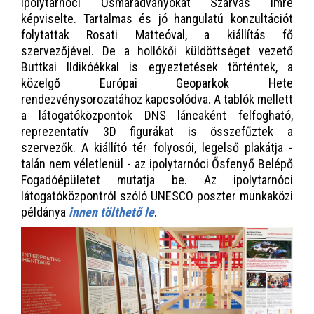
Ipolytarnóci Ősmaradványokat Szarvas Imre
képviselte. Tartalmas és jó hangulatú konzultációt
folytattak Rosati Matteóval, a kiállítás fő
szervezőjével. De a hollókői küldöttséget vezető
Buttkai Ildikóékkal is egyeztetések történtek, a
közelgő Európai Geoparkok Hete
rendezvénysorozatához kapcsolódva. A tablók mellett
a látogatóközpontok DNS láncaként felfogható,
reprezentatív 3D figurákat is összefűztek a
szervezők. A kiállító tér folyosói, legelső plakátja -
talán nem véletlenül - az ipolytarnóci Ősfenyő Belépő
Fogadóépületet mutatja be. Az ipolytarnóci
látogatóközpontról szóló UNESCO poszter munkaközi
példánya
innen tölthető le
.