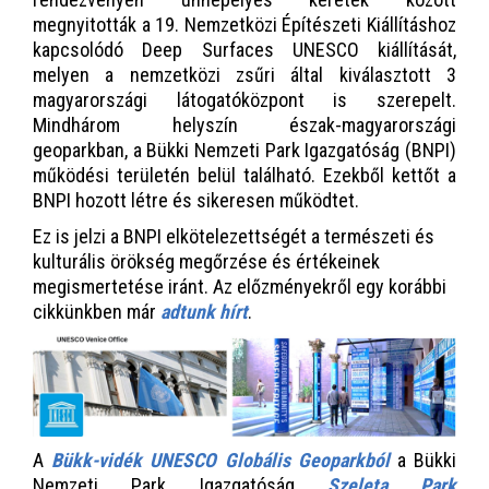
megnyitották a 19. Nemzetközi Építészeti Kiállításhoz
kapcsolódó Deep Surfaces UNESCO kiállítását,
melyen a nemzetközi zsűri által kiválasztott 3
magyarországi látogatóközpont is szerepelt.
Mindhárom helyszín észak-magyarországi
geoparkban, a Bükki Nemzeti Park Igazgatóság (BNPI)
működési területén belül található. Ezekből kettőt a
BNPI hozott létre és sikeresen működtet.
Ez is jelzi a BNPI elkötelezettségét a természeti és
kulturális örökség megőrzése és értékeinek
megismertetése iránt. Az előzményekről egy korábbi
cikkünkben már
adtunk hírt
.
A
Bükk-vidék UNESCO Globális Geoparkból
a Bükki
Nemzeti Park Igazgatóság
Szeleta Park