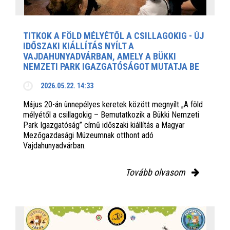
TITKOK A FÖLD MÉLYÉTŐL A CSILLAGOKIG - ÚJ
IDŐSZAKI KIÁLLÍTÁS NYÍLT A
VAJDAHUNYADVÁRBAN, AMELY A BÜKKI
NEMZETI PARK IGAZGATÓSÁGOT MUTATJA BE
2026.05.22. 14:33
Május 20-án ünnepélyes keretek között megnyílt „A föld
mélyétől a csillagokig – Bemutatkozik a Bükki Nemzeti
Park Igazgatóság” című időszaki kiállítás a Magyar
Mezőgazdasági Múzeumnak otthont adó
Vajdahunyadvárban.
Tovább olvasom