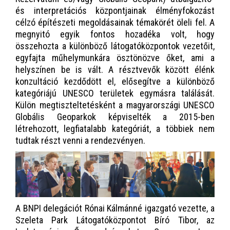
és interpretációs központjainak élményfokozást
célzó építészeti megoldásainak témakörét öleli fel. A
megnyitó egyik fontos hozadéka volt, hogy
összehozta a különböző látogatóközpontok vezetőit,
egyfajta műhelymunkára ösztönözve őket, ami a
helyszínen be is vált. A résztvevők között élénk
konzultáció kezdődött el, elősegítve a különböző
kategóriájú UNESCO területek egymásra találását.
Külön megtiszteltetésként a magyarországi UNESCO
Globális Geoparkok képviselték a 2015-ben
létrehozott, legfiatalabb kategóriát, a többiek nem
tudtak részt venni a rendezvényen.
A BNPI delegációt Rónai Kálmánné igazgató vezette, a
Szeleta Park Látogatóközpontot Bíró Tibor, az