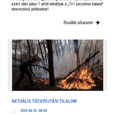
ezért idén július 1-jétől elindítjuk a „7+1 pecsétes kaland”
elnevezésű játékunkat!
Tovább olvasom
AKTUÁLIS TŰZGYÚJTÁSI TILALOM
2026.06.25. 08:00