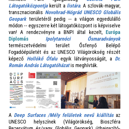
Látogatóközpontja
került a
listára
. A szlovák-magyar,
transznacionális
Novohrad-Nógrád UNESCO Globális
Geopark
területéről pedig -- a világon egyedülálló
módon -- egyszerre két látogatóközpont is képviselve
van! A rendezvényre a BNPI által kezelt,
Európa
Diplomás
Ipolytarnóci Ősmaradványok
természetvédelmi terület Ősfenyő Belépő
Fogadóépületét és az UNESCO Világörökség részét
képező
Hollókő Ófalu
egyik látványosságát, a
Dr.
Román András Látogatóházat
is meghívták.
A
Deep Surfaces /Mély felületek nevű kiállítás
az
UNESCO helyszínek (Világörökség, Bioszféra
Rezervátum és/vagy Globális Geopark) útbaigazító-