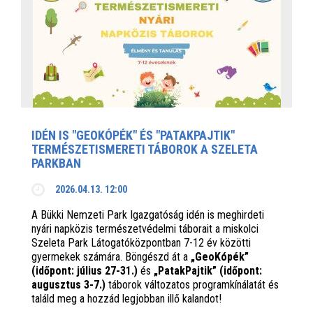
IDÉN IS "GEOKÓPÉK" ÉS "PATAKPAJTIK"
TERMÉSZETISMERETI TÁBOROK A SZELETA
PARKBAN
2026.04.13. 12:00
A Bükki Nemzeti Park Igazgatóság idén is meghirdeti
nyári napközis természetvédelmi táborait a miskolci
Szeleta Park Látogatóközpontban 7-12 év közötti
gyermekek számára. Böngészd át a
„GeoKópék”
(időpont: július 27-31.)
és
„PatakPajtik” (időpont:
augusztus 3-7.)
táborok változatos programkínálatát és
találd meg a hozzád legjobban illő kalandot!