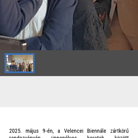
2025. május 9-én, a Velencei Biennále zártkörű
rendezvényén ünnepélyes keretek között