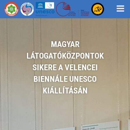
MAGYAR
LÁTOGATÓKÖZPONTOK
SIKERE A VELENCEI
BIENNÁLE UNESCO
KIÁLLÍTÁSÁN