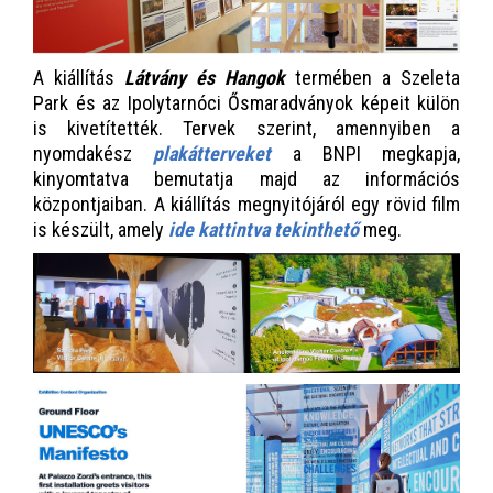
A kiállítás
Látvány és Hangok
termében a Szeleta
Park és az Ipolytarnóci Ősmaradványok képeit külön
is kivetítették. Tervek szerint, amennyiben a
nyomdakész
plakátterveket
a BNPI megkapja,
kinyomtatva bemutatja majd az információs
központjaiban. A kiállítás megnyitójáról egy rövid film
is készült, amely
ide kattintva tekinthető
meg.