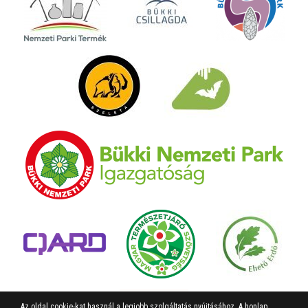
Az oldal cookie-kat használ a legjobb szolgáltatás nyújtásához. A honlap