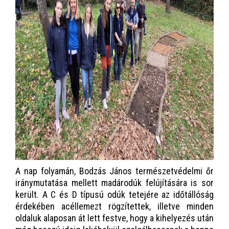
A nap folyamán, Bodzás János természetvédelmi őr
iránymutatása mellett madárodúk felújítására is sor
került. A C és D típusú odúk tetejére az időtállóság
érdekében acéllemezt rögzítettek, illetve minden
oldaluk alaposan át lett festve, hogy a kihelyezés után