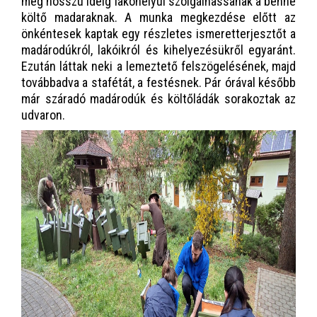
még hosszú ideig lakóhelyül szolgálhassanak a benne
költő madaraknak. A munka megkezdése előtt az
önkéntesek kaptak egy részletes ismeretterjesztőt a
madárodúkról, lakóikról és kihelyezésükről egyaránt.
Ezután láttak neki a lemeztető felszögelésének, majd
továbbadva a stafétát, a festésnek. Pár órával később
már száradó madárodúk és költőládák sorakoztak az
udvaron.