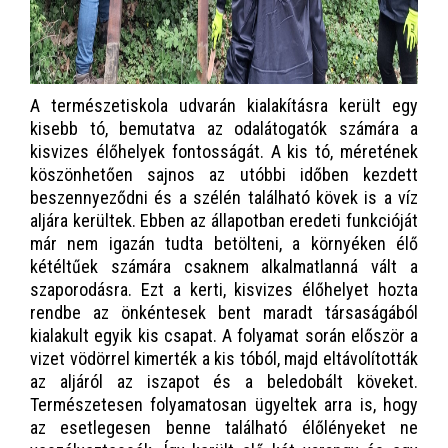
A természetiskola udvarán kialakításra került egy
kisebb tó, bemutatva az odalátogatók számára a
kisvizes élőhelyek fontosságát. A kis tó, méretének
köszönhetően sajnos az utóbbi időben kezdett
beszennyeződni és a szélén található kövek is a víz
aljára kerültek. Ebben az állapotban eredeti funkcióját
már nem igazán tudta betölteni, a környéken élő
kétéltűek számára csaknem alkalmatlanná vált a
szaporodásra. Ezt a kerti, kisvizes élőhelyet hozta
rendbe az önkéntesek bent maradt társaságából
kialakult egyik kis csapat. A folyamat során először a
vizet vödörrel kimerték a kis tóból, majd eltávolították
az aljáról az iszapot és a beledobált köveket.
Természetesen folyamatosan ügyeltek arra is, hogy
az esetlegesen benne található élőlényeket ne