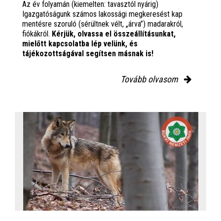
Az év folyamán (kiemelten: tavasztól nyárig)
Igazgatóságunk számos lakossági megkeresést kap
mentésre szoruló (sérültnek vélt, „árva”) madarakról,
fiókákról.
Kérjük, olvassa el összeállításunkat,
mielőtt kapcsolatba lép velünk, és
tájékozottságával segítsen másnak is!
Tovább olvasom