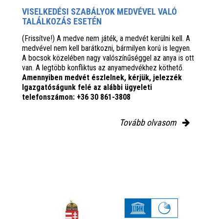
VISELKEDÉSI SZABÁLYOK MEDVÉVEL VALÓ
TALÁLKOZÁS ESETÉN
(Frissítve!) A medve nem játék, a medvét kerülni kell. A
medvével nem kell barátkozni, bármilyen korú is legyen.
A bocsok közelében nagy valószínűséggel az anya is ott
van. A legtöbb konfliktus az anyamedvékhez köthető.
Amennyiben medvét észlelnek, kérjük, jelezzék
Igazgatóságunk felé az alábbi ügyeleti
telefonszámon: +36 30 861-3808
Tovább olvasom