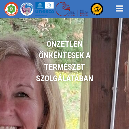
ÖNZETLEN
ÖNKÉNTESEK A
TERMÉSZET
SZOLGÁLATÁBAN