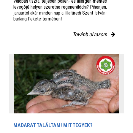
Valóban tiszta, teljesen pollen- és allergén-mentes
levegőjű helyen szeretne regenerálódni? Pihenjen,
januártól akár minden nap a lillafüredi Szent István-
barlang Fekete-termében!
Tovább olvasom
MADARAT TALÁLTAM! MIT TEGYEK?