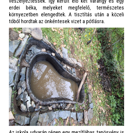
veszélyeztessék. Így került elő két varangy és egy
erdei béka, melyeket megfelelő, természetes
környezetben elengedtek. A tisztítás után a közeli
tóból hordtak az önkéntesek vizet a pótlásra.
Az iskola udvarán régen egy mezítlábas tanösvény is