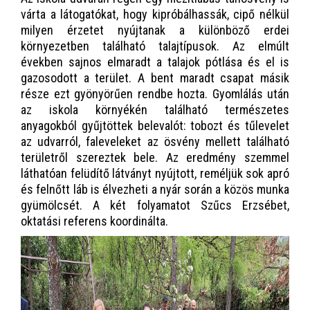
várta a látogatókat, hogy kipróbálhassák, cipő nélkül
milyen érzetet nyújtanak a különböző erdei
környezetben található talajtípusok. Az elmúlt
években sajnos elmaradt a talajok pótlása és el is
gazosodott a terület. A bent maradt csapat másik
része ezt gyönyörűen rendbe hozta. Gyomlálás után
az iskola környékén található természetes
anyagokból gyűjtöttek belevalót: tobozt és tűlevelet
az udvarról, faleveleket az ösvény mellett található
területről szereztek bele. Az eredmény szemmel
láthatóan felüdítő látványt nyújtott, reméljük sok apró
és felnőtt láb is élvezheti a nyár során a közös munka
gyümölcsét. A két folyamatot Szűcs Erzsébet,
oktatási referens koordinálta.