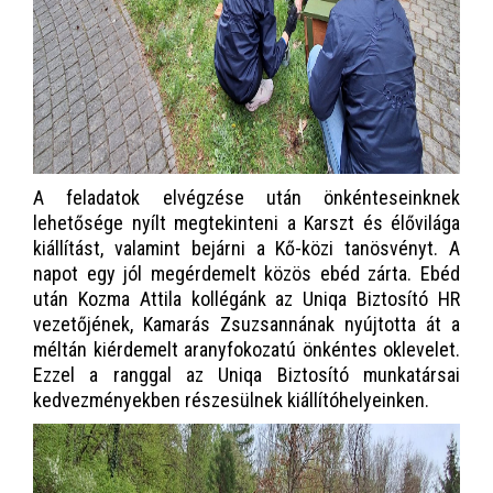
A feladatok elvégzése után önkénteseinknek
lehetősége nyílt megtekinteni a Karszt és élővilága
kiállítást, valamint bejárni a Kő-közi tanösvényt. A
napot egy jól megérdemelt közös ebéd zárta. Ebéd
után Kozma Attila kollégánk az Uniqa Biztosító HR
vezetőjének, Kamarás Zsuzsannának nyújtotta át a
méltán kiérdemelt aranyfokozatú önkéntes oklevelet.
Ezzel a ranggal az Uniqa Biztosító munkatársai
kedvezményekben részesülnek kiállítóhelyeinken.