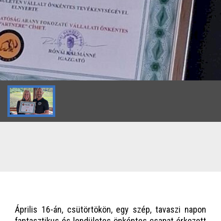
Április 16-án, csütörtökön, egy szép, tavaszi napon
fantasztikus és lendületes önkéntes csapat érkezett