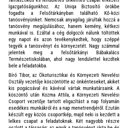
Igazgatóságunkhoz. Az Uniqa Biztosító örökbe
fogadta a Felsőtárkányban található Kő-közi
tanösvényünket. Nemcsak anyagilag járultak hozzá a
tanösvény megújulásához, hanem kemény, kétkezi
munkával is. Ezáltal a cég dolgozói nálunk töltöttek
egy napot és azon tevékenykedtek, hogy széppé
tegyék a tanösvényt és környezetét. Nagy számmal
jelentek meg a felsőtárkányi Bábakalács
Természetiskolában, ahol nagy lendülettel kezdtek
bele a feladatokba.
Bíró Tibor, az Ökoturisztikai és Környezeti Nevelési
Osztály vezetője köszöntötte az önkénteseket, akiket
kis pogácsával és kávéval vártak munkatársaink. A
köszöntő után Kozma Attila, a Környezeti Nevelési
Csoport vezetője tartott eligazítást a nap folyamán
esedékes munkákról és a nap menetrendjéről. Ezután
készült egy közös csoportkép, majd neki is kezdett a
lelkes csapat a feladatoknak. Két nagyobb részre
oszlott a társaság: az egyik a tanösvényt járta be és