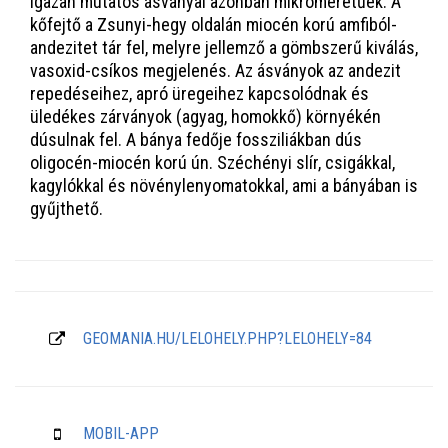
igazán mutatós ásványai azonban mikroméretűek. A
kőfejtő a Zsunyi-hegy oldalán miocén korú amfiból-
andezitet tár fel, melyre jellemző a gömbszerű kiválás,
vasoxid-csíkos megjelenés. Az ásványok az andezit
repedéseihez, apró üregeihez kapcsolódnak és
üledékes zárványok (agyag, homokkő) környékén
dúsulnak fel. A bánya fedője fossziliákban dús
oligocén-miocén korú ún. Széchényi slír, csigákkal,
kagylókkal és növénylenyomatokkal, ami a bányában is
gyűjthető.
GEOMANIA.HU/LELOHELY.PHP?LELOHELY=84
MOBIL-APP