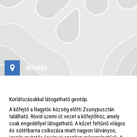
NÓGRÁD
Korlátozásokkal látogatható geotóp.
A kőfejtő a Nagylóc község előtti Zsunypusztán
található. Rövid üzemi út vezet a kőfejtőhöz, amely
csak engedéllyel látogatható. A kőzet feltűnő világos
és sötétbarna csíkozása miatt nagyon látványos,