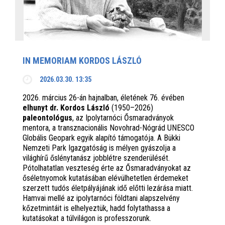
IN MEMORIAM KORDOS LÁSZLÓ
2026.03.30. 13:35
2026. március 26-án hajnalban, életének 76. évében
elhunyt dr. Kordos László
(1950–2026)
paleontológus
, az Ipolytarnóci Ősmaradványok
mentora, a transznacionális Novohrad-Nógrád UNESCO
Globális Geopark egyik alapító támogatója. A Bükki
Nemzeti Park Igazgatóság is mélyen gyászolja a
világhírű őslénytanász jobblétre szenderülését.
Pótolhatatlan veszteség érte az Ősmaradványokat az
őséletnyomok kutatásában elévülhetetlen érdemeket
szerzett tudós életpályájának idő előtti lezárása miatt.
Hamvai mellé az ipolytarnóci földtani alapszelvény
kőzetmintáit is elhelyeztük, hadd folytathassa a
kutatásokat a túlvilágon is professzorunk.