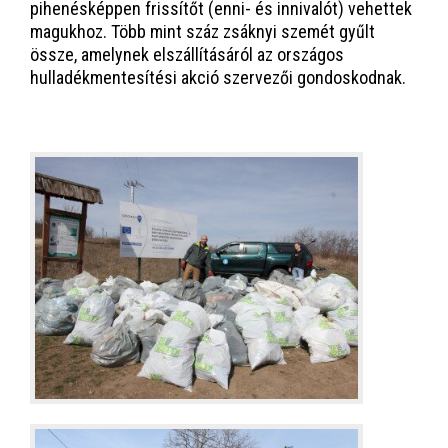
pihenésképpen frissítőt (enni- és innivalót) vehettek
magukhoz. Több mint száz zsáknyi szemét gyűlt
össze, amelynek elszállításáról az országos
hulladékmentesítési akció szervezői gondoskodnak.