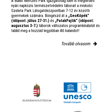
A Bükki Nemzeti Park Igazgatóság idén is meghirdeti
nyári napközis természetvédelmi táborait a miskolci
Szeleta Park Látogatóközpontban 7-12 év közötti
gyermekek számára. Böngészd át a
„GeoKópék”
(időpont: július 27-31.)
és
„PatakPajtik” (időpont:
augusztus 3-7.)
táborok változatos programkínálatát és
találd meg a hozzád legjobban illő kalandot!
Tovább olvasom