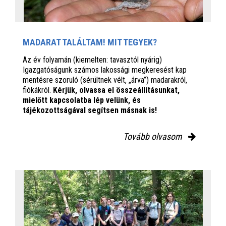
MADARAT TALÁLTAM! MIT TEGYEK?
Az év folyamán (kiemelten: tavasztól nyárig)
Igazgatóságunk számos lakossági megkeresést kap
mentésre szoruló (sérültnek vélt, „árva”) madarakról,
fiókákról.
Kérjük, olvassa el összeállításunkat,
mielőtt kapcsolatba lép velünk, és
tájékozottságával segítsen másnak is!
Tovább olvasom