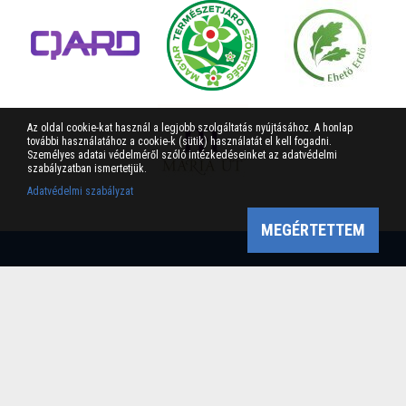
Az oldal cookie-kat használ a legjobb szolgáltatás nyújtásához. A honlap
további használatához a cookie-k (sütik) használatát el kell fogadni.
Személyes adatai védelméről szóló intézkedéseinket az adatvédelmi
szabályzatban ismertetjük.
Adatvédelmi szabályzat
MEGÉRTETTEM
Bükk-vidék Geopark Csoport