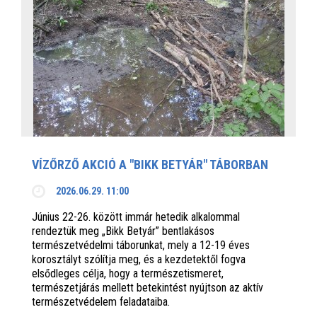
VÍZŐRZŐ AKCIÓ A "BIKK BETYÁR" TÁBORBAN
2026.06.29. 11:00
Június 22-26. között immár hetedik alkalommal
rendeztük meg „Bikk Betyár” bentlakásos
természetvédelmi táborunkat, mely a 12-19 éves
korosztályt szólítja meg, és a kezdetektől fogva
elsődleges célja, hogy a természetismeret,
természetjárás mellett betekintést nyújtson az aktív
természetvédelem feladataiba.