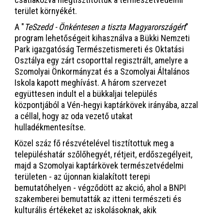
terület környékét.
A "
TeSzedd - Önkéntesen a tiszta Magyarországért
"
program lehetőségeit kihasználva a Bükki Nemzeti
Park igazgatóság Természetismereti és Oktatási
Osztálya egy zárt csoporttal regisztrált, amelyre a
Szomolyai Önkormányzat és a Szomolyai Általános
Iskola kapott meghívást. A három szervezet
együttesen indult el a bükkaljai település
központjából a Vén-hegyi kaptárkövek irányába, azzal
a céllal, hogy az oda vezető utakat
hulladékmentesítse.
Közel száz fő részvételével tisztítottuk meg a
településhatár szőlőhegyét, rétjeit, erdőszegélyeit,
majd a Szomolyai kaptárkövek természetvédelmi
területen - az újonnan kialakított terepi
bemutatóhelyen - végződött az akció, ahol a BNPI
szakemberei bemutatták az itteni természeti és
kulturális értékeket az iskolásoknak, akik