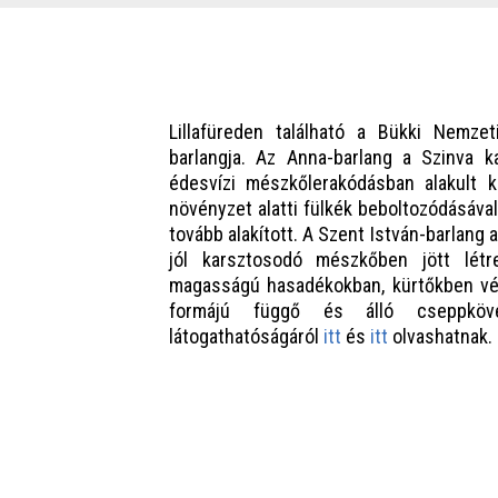
Lillafüreden található a Bükki Nemze
barlangja. Az Anna-barlang a Szinva k
édesvízi mészkőlerakódásban alakult k
növényzet alatti fülkék beboltozódásával
tovább alakított. A Szent István-barlang a
jól karsztosodó mészkőben jött lét
magasságú hasadékokban, kürtőkben vég
formájú függő és álló cseppköve
látogathatóságáról
itt
és
itt
olvashatnak.