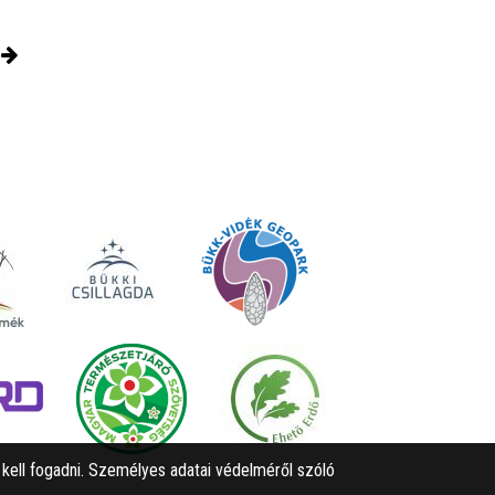
l kell fogadni. Személyes adatai védelméről szóló