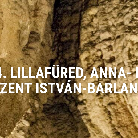
4. LILLAFÜRED, ANNA- 
ZENT ISTVÁN-BARLA