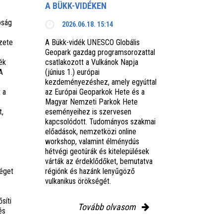
A BÜKK-VIDÉKEN
óság
2026.06.18. 15:14
zete
A Bükk-vidék UNESCO Globális
Geopark gazdag programsorozattal
ék
csatlakozott a Vulkánok Napja
A
(június 1.) európai
kezdeményezéshez, amely egyúttal
 a
az Európai Geoparkok Hete és a
Magyar Nemzeti Parkok Hete
t,
eseményeihez is szervesen
kapcsolódott. Tudományos szakmai
előadások, nemzetközi online
workshop, valamint élménydús
hétvégi geotúrák és kitelepülések
várták az érdeklődőket, bemutatva
éget
régiónk és hazánk lenyűgöző
vulkanikus örökségét.
síti
Tovább olvasom
és