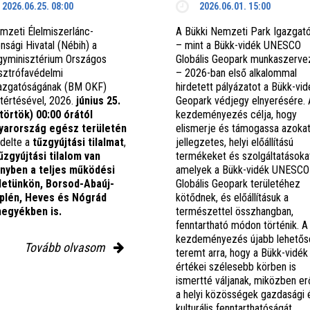
2026.06.25. 08:00
2026.06.01. 15:00
mzeti Élelmiszerlánc-
A Bükki Nemzeti Park Igazgat
nsági Hivatal (Nébih) a
– mint a Bükk-vidék UNESCO
gyminisztérium Országos
Globális Geopark munkaszerve
sztrófavédelmi
– 2026-ban első alkalommal
azgatóságának (BM OKF)
hirdetett pályázatot a Bükk-vid
tértésével, 2026.
június 25.
Geopark védjegy elnyerésére. 
törtök) 00:00 órától
kezdeményezés célja, hogy
arország egész területén
elismerje és támogassa azokat
ndelte a
tűzgyújtási tilalmat
,
jellegzetes, helyi előállítású
űzgyújtási tilalom van
termékeket és szolgáltatásoka
ényben
a teljes működési
amelyek a Bükk-vidék UNESCO
letünkön, Borsod-Abaúj-
Globális Geopark területéhez
lén, Heves és Nógrád
kötődnek, és előállításuk a
egyékben is.
természettel összhangban,
fenntartható módon történik. A
kezdeményezés újabb lehetős
Tovább olvasom
teremt arra, hogy a Bükk-vidék
értékei szélesebb körben is
ismertté váljanak, miközben erő
a helyi közösségek gazdasági 
kulturális fenntarthatóságát.