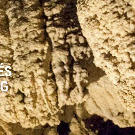
ÉS
NG