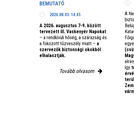
BEMUTATÓ
A Ne
2026.08.03. 14:45
bizto
A 2026. augusztus 7-9. között
Belü
tervezett III. Vaskenyér Napokat
Kata
– a rendkívüli hőség, a szárazság és
Főig
a fokozott tűzveszély miatt –
a
egye
szervezők biztonsági okokból
(csü
elhalasztják.
Magy
elre
így
t
Tovább olvasom
érv
terü
Zemp
várm