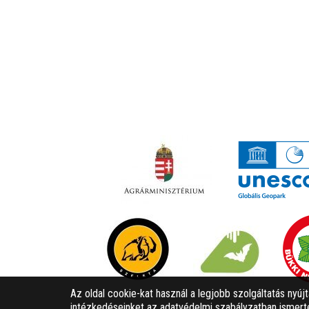
Az oldal cookie-kat használ a legjobb szolgáltatás nyúj
intézkedéseinket az adatvédelmi szabályzatban ismerte