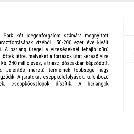
ti Park két idegenforgalom számára megnyitott
arsztforrásának vízéből 150-200 ezer éve kivált
i. A barlang üregei a vízeséseknél lehajló sűrű
 jöttek létre, melyeket a források utat kereső vize
 kb. 240 millió éves, a triász időszakban képződött,
re. Jelentős méretű termeinek többsége nagy
ződik. A járatokat cseppkőlefolyások, különböző
k, cseppkőoszlopok díszítik. A barlangok