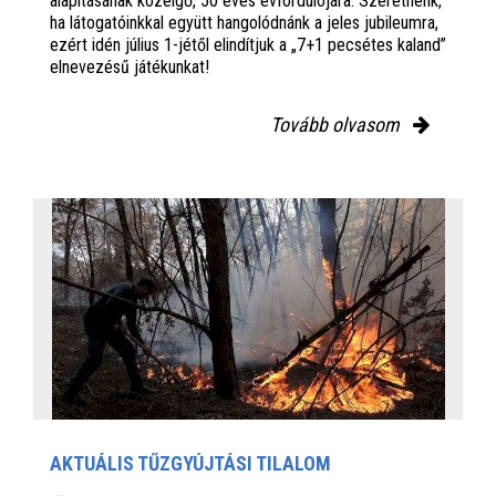
alapításának közelgő, 50 éves évfordulójára. Szeretnénk,
ha látogatóinkkal együtt hangolódnánk a jeles jubileumra,
ezért idén július 1-jétől elindítjuk a „7+1 pecsétes kaland”
elnevezésű játékunkat!
Tovább olvasom
AKTUÁLIS TŰZGYÚJTÁSI TILALOM