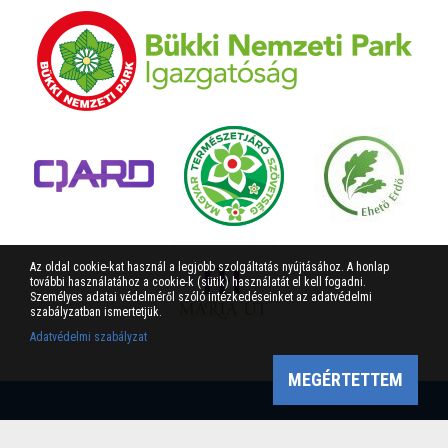
Az oldal cookie-kat használ a legjobb szolgáltatás nyújtásához. A honlap
további használatához a cookie-k (sütik) használatát el kell fogadni.
Személyes adatai védelméről szóló intézkedéseinket az adatvédelmi
szabályzatban ismertetjük.
Adatvédelmi szabályzat
MEGÉRTETTEM