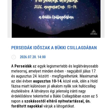
PERSEIDÁK IDŐSZAK A BÜKKI CSILLAGDÁBAN
2026.07.20. 14:00
A
Perseidák
az egyik legismertebb és leglátványosabb
meteorraj, amelyet minden évben - nagyjából július 17.
és augusztus 24. között - megfigyelhetünk. Maximumuk
az idei évben
augusztus 10-14.
közé esik, idén a Hold
fázisa miatt különösen jó alkalom nyílik sok hullócsillag
észlelésére. A látványos égi jelenség iránti nagy
érdeklődésre tekintettel a Bükki Csillagdában ezen az 5
napon a
szokásostól eltérő nyitvatartással, ún.
fordított napokkal
várjuk a látogatókat.