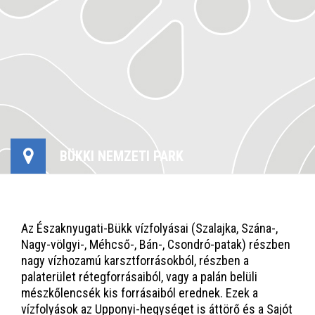
BÜKKI NEMZETI PARK
Az Északnyugati-Bükk vízfolyásai (Szalajka, Szána-,
Nagy-völgyi-, Méhcső-, Bán-, Csondró-patak) részben
nagy vízhozamú karsztforrásokból, részben a
palaterület rétegforrásaiból, vagy a palán belüli
mészkőlencsék kis forrásaiból erednek. Ezek a
vízfolyások az Upponyi-hegységet is áttörő és a Sajót