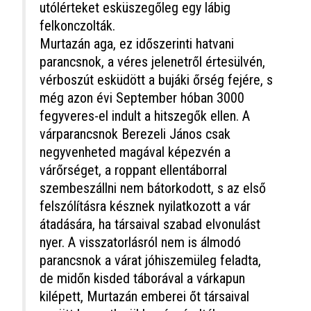
utólérteket esküszegőleg egy lábig
felkonczolták.
Murtazán aga, ez időszerinti hatvani
parancsnok, a véres jelenetről értesülvén,
vérboszút esküdött a bujáki őrség fejére, s
még azon évi September hóban 3000
fegyveres-el indult a hitszegők ellen. A
várparancsnok Berezeli János csak
negyvenheted magával képezvén a
várőrséget, a roppant ellentáborral
szembeszállni nem bátorkodott, s az első
felszólításra késznek nyilatkozott a vár
átadására, ha társaival szabad elvonulást
nyer. A visszatorlásról nem is álmodó
parancsnok a várat jóhiszemüleg feladta,
de midőn kisded táborával a várkapun
kilépett, Murtazán emberei őt társaival