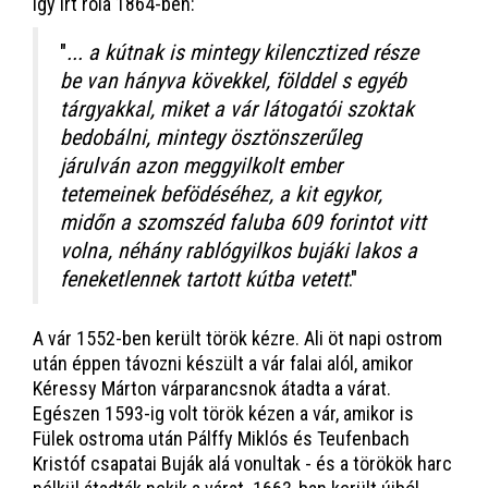
így írt róla 1864-ben:
"
... a kútnak is mintegy kilencztized része
be van hányva kövekkel, földdel s egyéb
tárgyakkal, miket a vár látogatói szoktak
bedobálni, mintegy ösztönszerűleg
járulván azon meggyilkolt ember
tetemeinek befödéséhez, a kit egykor,
midőn a szomszéd faluba 609 forintot vitt
volna, néhány rablógyilkos bujáki lakos a
feneketlennek tartott kútba vetett
."
A vár 1552-ben került török kézre. Ali öt napi ostrom
után éppen távozni készült a vár falai alól, amikor
Kéressy Márton várparancsnok átadta a várat.
Egészen 1593-ig volt török kézen a vár, amikor is
Fülek ostroma után Pálffy Miklós és Teufenbach
Kristóf csapatai Buják alá vonultak - és a törökök harc