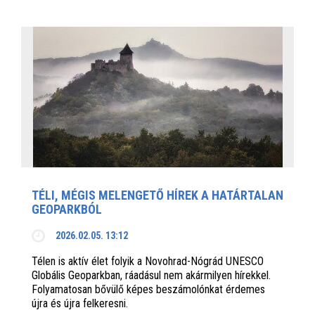
TÉLI, MÉGIS MELENGETŐ HÍREK A HATÁRTALAN
GEOPARKBÓL
2026.02.05. 13:12
Télen is aktív élet folyik a Novohrad-Nógrád UNESCO
Globális Geoparkban, ráadásul nem akármilyen hírekkel.
Folyamatosan bővülő képes beszámolónkat érdemes
újra és újra felkeresni.