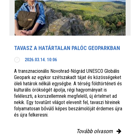
TAVASZ A HATÁRTALAN PALÓC GEOPARKBAN
2026.03.14. 10:06
A transznacionális Novohrad-Nógrád UNESCO Globális
Geopark az egykor szétszakadt tájat és közösségeket
öleli határok nélküli egységbe. A térség földtörténeti és
kulturális örökségét ápolja, régi hagyományait is
feléleszti, a korszellemnek megfelelő, új értelmet ad
nekik. Egy tovatűnt világot elevenít fel, tavaszi híreinek
folyamatosan bővülő képes beszámolóját érdemes újra
és újra felkeresni.
Tovább olvasom