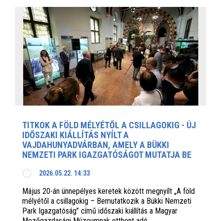
TITKOK A FÖLD MÉLYÉTŐL A CSILLAGOKIG - ÚJ
IDŐSZAKI KIÁLLÍTÁS NYÍLT A
VAJDAHUNYADVÁRBAN, AMELY A BÜKKI
NEMZETI PARK IGAZGATÓSÁGOT MUTATJA BE
2026.05.22. 14:33
Május 20-án ünnepélyes keretek között megnyílt „A föld
mélyétől a csillagokig – Bemutatkozik a Bükki Nemzeti
Park Igazgatóság” című időszaki kiállítás a Magyar
Mezőgazdasági Múzeumnak otthont adó