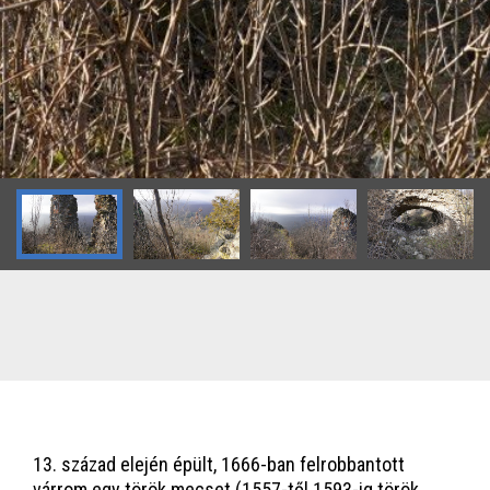
13. század elején épült, 1666-ban felrobbantott
várrom egy török mecset (1557-től 1593-ig török