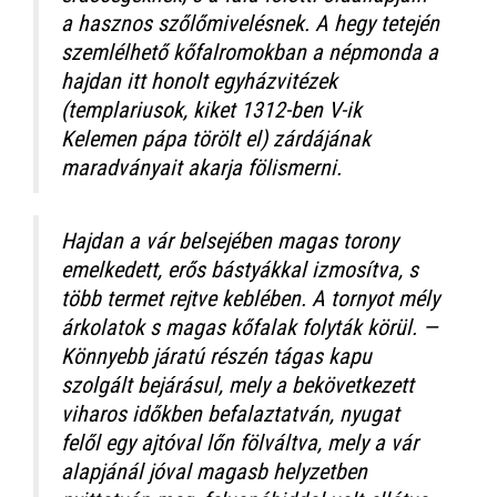
a hasznos szőlőmivelésnek. A hegy tetején
szemlélhető kőfalromokban a népmonda a
hajdan itt honolt egyházvitézek
(templariusok, kiket 1312-ben V-ik
Kelemen pápa törölt el) zárdájának
maradványait akarja fölismerni.
Hajdan a vár belsejében magas torony
emelkedett, erős bástyákkal izmosítva, s
több termet rejtve keblében. A tornyot mély
árkolatok s magas kőfalak folyták körül. —
Könnyebb járatú részén tágas kapu
szolgált bejárásul, mely a bekövetkezett
viharos időkben befalaztatván, nyugat
felől egy ajtóval lőn fölváltva, mely a vár
alapjánál jóval magasb helyzetben