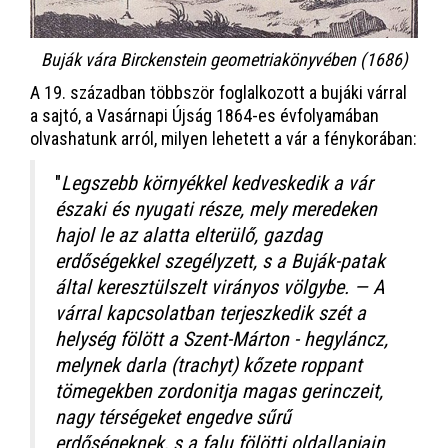
Buják vára Birckenstein geometriakönyvében (1686)
A 19. században többször foglalkozott a bujáki várral
a sajtó, a Vasárnapi Újság 1864-es évfolyamában
olvashatunk arról, milyen lehetett a vár a fénykorában:
"
Legszebb környékkel kedveskedik a vár
északi és nyugati része, mely meredeken
hajol le az alatta elterülő, gazdag
erdőségekkel szegélyzett, s a Buják-patak
által keresztülszelt virányos völgybe. — A
várral kapcsolatban terjeszkedik szét a
helység fölött a Szent-Márton - hegyláncz,
melynek darla (trachyt) kőzete roppant
tömegekben zordonitja magas gerinczeit,
nagy térségeket engedve sűrű
erdőségeknek, s a falu fölötti oldallapjain