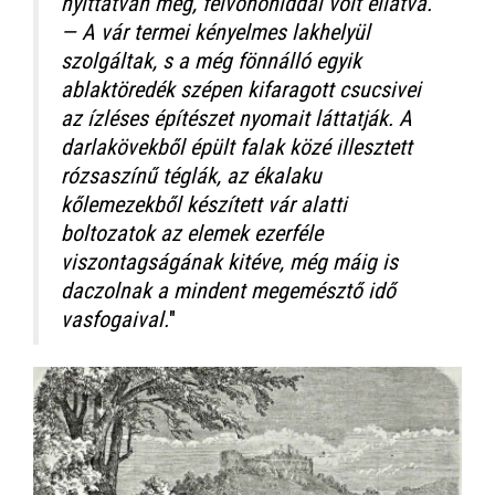
nyittatván meg, felvonóhiddal volt ellátva.
— A vár termei kényelmes lakhelyül
szolgáltak, s a még fönnálló egyik
ablaktöredék szépen kifaragott csucsivei
az ízléses építészet nyomait láttatják. A
darlakövekből épült falak közé illesztett
rózsaszínű téglák, az ékalaku
kőlemezekből készített vár alatti
boltozatok az elemek ezerféle
viszontagságának kitéve, még máig is
daczolnak a mindent megemésztő idő
vasfogaival.
"