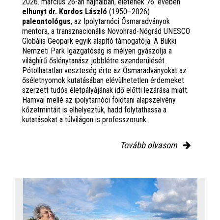
2026. március 26-án hajnalban, életének 76. évében
elhunyt dr. Kordos László
(1950–2026)
paleontológus
, az Ipolytarnóci Ősmaradványok
mentora, a transznacionális Novohrad-Nógrád UNESCO
Globális Geopark egyik alapító támogatója. A Bükki
Nemzeti Park Igazgatóság is mélyen gyászolja a
világhírű őslénytanász jobblétre szenderülését.
Pótolhatatlan veszteség érte az Ősmaradványokat az
őséletnyomok kutatásában elévülhetetlen érdemeket
szerzett tudós életpályájának idő előtti lezárása miatt.
Hamvai mellé az ipolytarnóci földtani alapszelvény
kőzetmintáit is elhelyeztük, hadd folytathassa a
kutatásokat a túlvilágon is professzorunk.
Tovább olvasom