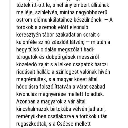
tűztek itt-ott le, s néhány embert állitának
melléje, színlelvén, mintha nagyobbszerű
ostrom előmunkálataihoz készülnének. — A
törökök a szemök előtt elvonuló
keresztyén tábor szakadatlan sorait s
különféle színű zászlóit látván; — miután a
hegy túlsó oldalán megszólalt hadi-
tárogatók és dobpörgések messziről
közeledő zaját s a lelkes csapatok harczi
riadásait hallák: a színlegest valónak hivén
megrémültek, s a magyar követ által
hódolásra folszólíttatván a várat szabad
kivonulás megnyerése mellett föladták.
Azonban a magyarok a vár által
kincshalmazok birtokába vélvén juthatni,
reményükben csatlakozva a törökök után
rugaszkodtak, s a Csécse mellett