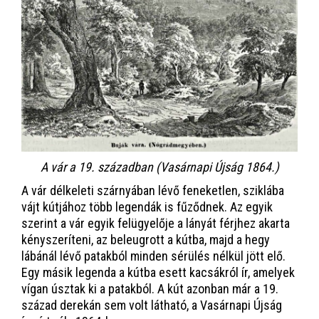
A vár a 19. században (Vasárnapi Újság 1864.)
A vár délkeleti szárnyában lévő feneketlen, sziklába
vájt kútjához több legendák is fűződnek. Az egyik
szerint a vár egyik felügyelője a lányát férjhez akarta
kényszeríteni, az beleugrott a kútba, majd a hegy
lábánál lévő patakból minden sérülés nélkül jött elő.
Egy másik legenda a kútba esett kacsákról ír, amelyek
vígan úsztak ki a patakból. A kút azonban már a 19.
század derekán sem volt látható, a Vasárnapi Újság