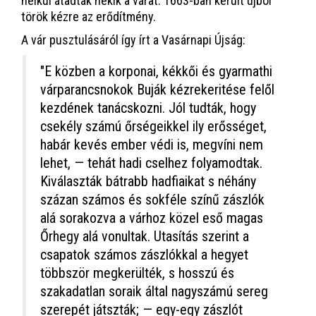
nélkül átadták nekik a várat. 1663-ban került újból
török kézre az erődítmény.
A vár pusztulásáról így írt a Vasárnapi Újság:
"E közben a korponai, kékkői és gyarmathi
várparancsnokok Buják kézrekeritése felől
kezdének tanácskozni. Jól tudták, hogy
csekély számú őrségeikkel ily erősséget,
habár kevés ember védi is, megvíni nem
lehet, — tehát hadi cselhez folyamodtak.
Kiválaszták bátrabb hadfiaikat s néhány
százan számos és sokféle színű zászlók
alá sorakozva a várhoz közel eső magas
Őrhegy alá vonultak. Utasítás szerint a
csapatok számos zászlókkal a hegyet
többször megkerülték, s hosszú és
szakadatlan soraik által nagyszámú sereg
szerepét játszták; — egy-egy zászlót