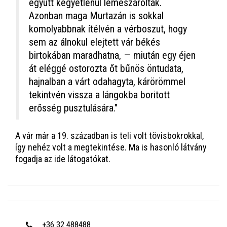
együtt kegyetlenül lemészárolták.
Azonban maga Murtazán is sokkal
komolyabbnak ítélvén a vérboszut, hogy
sem az álnokul elejtett vár békés
birtokában maradhatna, — miután egy éjen
át eléggé ostorozta őt bűnös öntudata,
hajnalban a várt odahagyta, kárörömmel
tekintvén vissza a lángokba boritott
erősség pusztulására."
A vár már a 19. században is teli volt tövisbokrokkal,
így nehéz volt a megtekintése. Ma is hasonló látvány
fogadja az ide látogatókat.
+36 32 488488