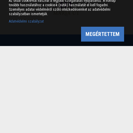
Az oldal cookie-kat használ a legjobb szolgáltatás nyújtásához. A honlap
további használatához a cookie-k (sütik) használatát el kell fogadni.
Személyes adatai védelméről szóló intézkedéseinket az adatvédelmi
szabályzatban ismertetjük.
Adatvédelmi szabályzat
MEGÉRTETTEM
Bükk-vidék Geopark Csoport
Cím: 3304 Eger, Sánc u. 6. Tel: +36 36 411-581 Fax:
36/412-791 -
Email: bukkvidekgeopark@bnpi.hu
Impresszum