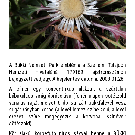
A Bükki Nemzeti Park embléma a Szellemi Tulajdon
Nemzeti Hivatalánál 179169 lajstromszámon
bejegyzett védjegy. A bejelentés dátuma: 2003.01.28.
A címer egy koncentrikus alakzat; a szártalan
bábakalács virág ábrázolása (fehér alapon sötétzöld
vonalas rajz), melyet 6 db stilizált bükkfalevél vesz
sugárirányban körbe (a levél lemez színe zöld, a levél
erezet színe megegyezik a körvonal színével:
sötétzöld).
Kör alakú, körbefutó piros sávval, benne a BÜKKI