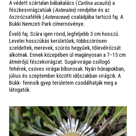
A védett szártalan bábakalács (
Carlina acaulis
) a
fészkesvirágzatúak (
Asterales
) rendjébe és az
őszirózsafélék (
Asteraceae
) családjába tartozó faj. A
Bükki Nemzeti Park címernövénye.
Évelő faj. Szára igen rövid, legfeljebb 3 cm hosszú.
Levelei hosszúkás kerületűek, többszörösen
szeldeltek, merevek, szúrós hegyűek, tőlevélrózsát
alkotnak. Ennek közepében ül magányosan a 7–15 cm
átmérőjű fészekvirágzat. Sugárvirágai csillogó
fehérek, csöves virágai bíborosak. Nyári hónapokban,
július és szeptember közötti időszakban virágzik. A
Bükk- fennsík gyep területein csodálhatják meg a
látogatók.