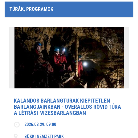
TÚRÁK, PROGRAMOK
KALANDOS BARLANGTÚRÁK KIÉPÍTETLEN
BARLANGJAINKBAN - OVERALLOS RÖVID TÚRA
A LÉTRÁSI-VIZESBARLANGBAN
2026.08.29. 09:00
BÜKKI NEMZETI PARK