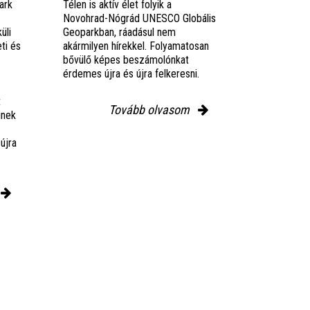
ark
Télen is aktív élet folyik a
Novohrad-Nógrád UNESCO Globális
üli
Geoparkban, ráadásul nem
ti és
akármilyen hírekkel. Folyamatosan
bővülő képes beszámolónkat
érdemes újra és újra felkeresni.
t
Tovább olvasom
einek
újra