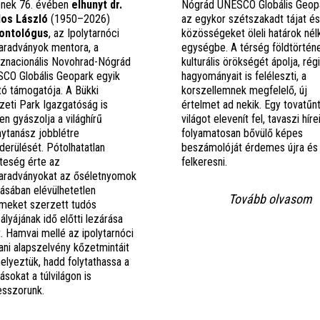
ének 76. évében
elhunyt dr.
Nógrád UNESCO Globális Geop
os László
(1950–2026)
az egykor szétszakadt tájat és
ontológus
, az Ipolytarnóci
közösségeket öleli határok nélk
radványok mentora, a
egységbe. A térség földtörténe
sznacionális Novohrad-Nógrád
kulturális örökségét ápolja, régi
CO Globális Geopark egyik
hagyományait is feléleszti, a
ító támogatója. A Bükki
korszellemnek megfelelő, új
eti Park Igazgatóság is
értelmet ad nekik. Egy tovatűn
en gyászolja a világhírű
világot elevenít fel, tavaszi hír
nytanász jobblétre
folyamatosan bővülő képes
derülését. Pótolhatatlan
beszámolóját érdemes újra és 
teség érte az
felkeresni.
radványokat az őséletnyomok
tásában elévülhetetlen
Tovább olvasom
meket szerzett tudós
ályájának idő előtti lezárása
t. Hamvai mellé az ipolytarnóci
tani alapszelvény kőzetmintáit
helyeztük, hadd folytathassa a
ásokat a túlvilágon is
esszorunk.