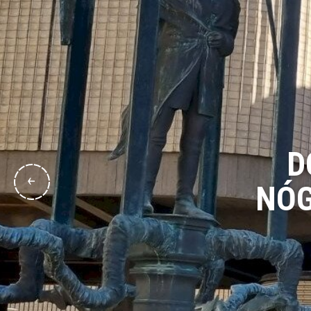
D
NÓG