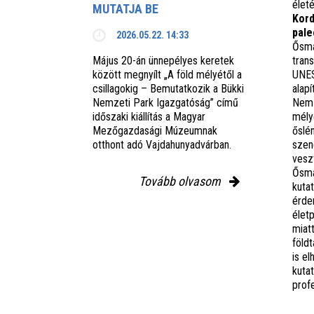
élet
MUTATJA BE
Kord
pale
2026.05.22. 14:33
Ősma
Május 20-án ünnepélyes keretek
tran
között megnyílt „A föld mélyétől a
UNES
csillagokig – Bemutatkozik a Bükki
alap
Nemzeti Park Igazgatóság” című
Nemz
időszaki kiállítás a Magyar
mély
Mezőgazdasági Múzeumnak
őslé
otthont adó Vajdahunyadvárban.
szen
vesz
Ősma
Tovább olvasom
kuta
érde
életp
miat
föld
is el
kutat
prof