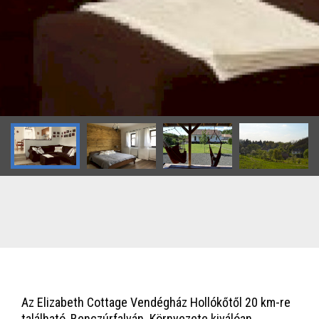
Az Elizabeth Cottage Vendégház Hollókőtől 20 km-re
található, Benczúrfalván. Környezete kiválóan