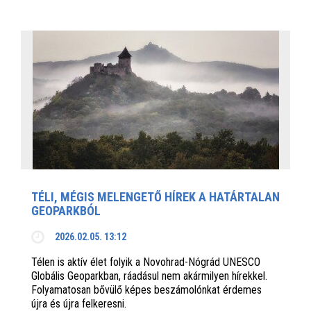
TÉLI, MÉGIS MELENGETŐ HÍREK A HATÁRTALAN
GEOPARKBÓL
2026.02.05. 13:12
Télen is aktív élet folyik a Novohrad-Nógrád UNESCO
Globális Geoparkban, ráadásul nem akármilyen hírekkel.
Folyamatosan bővülő képes beszámolónkat érdemes
újra és újra felkeresni.