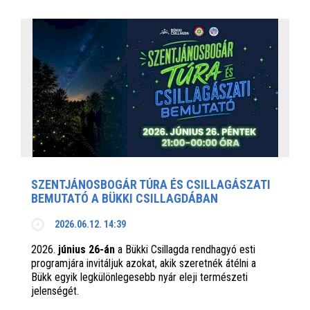
SZENTJÁNOSBOGÁR TÚRA ÉS CSILLAGÁSZATI
BEMUTATÓ A BÜKKI CSILLAGDÁBAN
2026.06.12. 14:39
2026.
június 26-án
a Bükki Csillagda rendhagyó esti
programjára invitáljuk azokat, akik szeretnék átélni a
Bükk egyik legkülönlegesebb nyár eleji természeti
jelenségét.