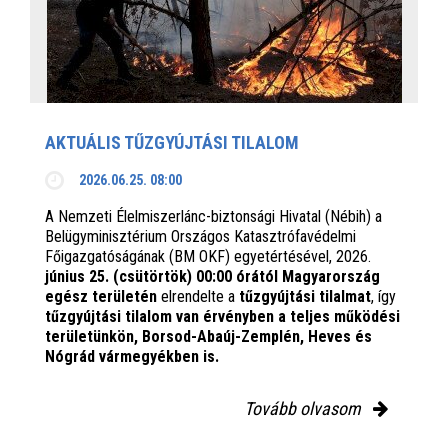
AKTUÁLIS TŰZGYÚJTÁSI TILALOM
2026.06.25. 08:00
A Nemzeti Élelmiszerlánc-biztonsági Hivatal (Nébih) a
Belügyminisztérium Országos Katasztrófavédelmi
Főigazgatóságának (BM OKF) egyetértésével, 2026.
június 25. (csütörtök) 00:00 órától Magyarország
egész területén
elrendelte a
tűzgyújtási tilalmat
, így
tűzgyújtási tilalom van érvényben
a teljes működési
területünkön, Borsod-Abaúj-Zemplén, Heves és
Nógrád vármegyékben is.
Tovább olvasom