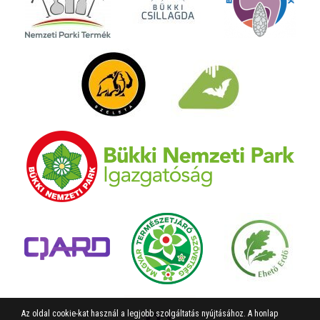
Az oldal cookie-kat használ a legjobb szolgáltatás nyújtásához. A honlap