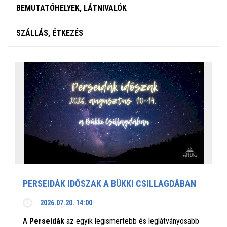
BEMUTATÓHELYEK, LÁTNIVALÓK
SZÁLLÁS, ÉTKEZÉS
PERSEIDÁK IDŐSZAK A BÜKKI CSILLAGDÁBAN
2026.07.20. 14:00
A
Perseidák
az egyik legismertebb és leglátványosabb