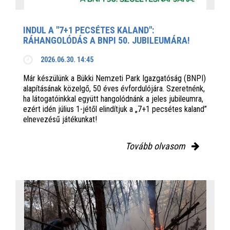
INDUL A "7+1 PECSÉTES KALAND":
RÁHANGOLÓDÁS A BNPI 50. JUBILEUMÁRA!
2026.06.30. 14:45
Már készülünk a Bükki Nemzeti Park Igazgatóság (BNPI)
alapításának közelgő, 50 éves évfordulójára. Szeretnénk,
ha látogatóinkkal együtt hangolódnánk a jeles jubileumra,
ezért idén július 1-jétől elindítjuk a „7+1 pecsétes kaland”
elnevezésű játékunkat!
Tovább olvasom