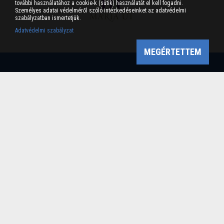
további használatához a cookie-k (sütik) használatát el kell fogadni.
Személyes adatai védelméről szóló intézkedéseinket az adatvédelmi
szabályzatban ismertetjük.
Adatvédelmi szabályzat
MEGÉRTETTEM
Bükk-vidék Geopark Csoport
Cím: 3304 Eger, Sánc u. 6. Tel: +36 36 411-581 Fax:
36/412-791 -
Email: bukkvidekgeopark@bnpi.hu
Impresszum