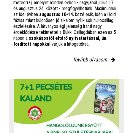
meteorraj, amelyet minden évben - nagyjából július 17.
és augusztus 24. között - megfigyelhetünk. Maximumuk
az idei évben
augusztus 10-14.
közé esik, idén a Hold
fázisa miatt különösen jó alkalom nyílik sok hullócsillag
észlelésére. A látványos égi jelenség iránti nagy
érdeklődésre tekintettel a Bükki Csillagdában ezen az 5
napon a
szokásostól eltérő nyitvatartással, ún.
fordított napokkal
várjuk a látogatókat.
Tovább olvasom