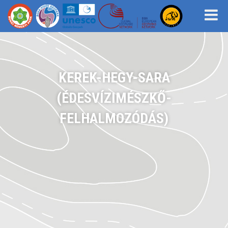
KEREK-HEGY-SARA
(ÉDESVÍZIMÉSZKŐ-
FELHALMOZÓDÁS)