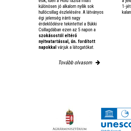
esik, idén a Hold fázisa miatt
a jel
különösen jó alkalom nyílik sok
1-jét
hullócsillag észlelésére. A látványos
kala
égi jelenség iránti nagy
érdeklődésre tekintettel a Bükki
Csillagdában ezen az 5 napon a
szokásostól eltérő
nyitvatartással, ún. fordított
napokkal
várjuk a látogatókat.
Tovább olvasom