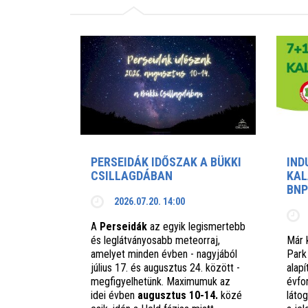
PERSEIDÁK IDŐSZAK A BÜKKI
IND
CSILLAGDÁBAN
KAL
BNP
2026.07.20. 14:00
A
Perseidák
az egyik legismertebb
és leglátványosabb meteorraj,
Már 
amelyet minden évben - nagyjából
Park
július 17. és augusztus 24. között -
alap
megfigyelhetünk. Maximumuk az
évfo
idei évben
augusztus 10-14.
közé
láto