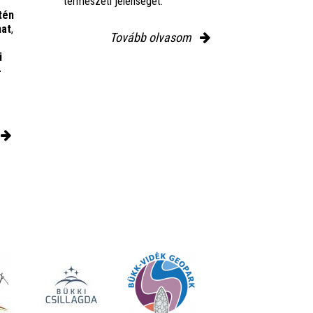
természeti jelenségét.
tén
mat
,
Tovább olvasom
i
-