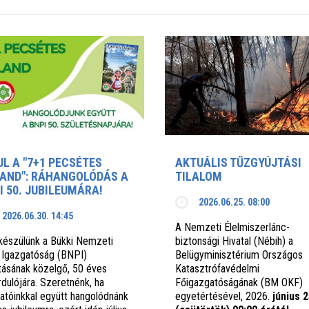
UL A "7+1 PECSÉTES
AKTUÁLIS TŰZGYÚJTÁSI
AND": RÁHANGOLÓDÁS A
TILALOM
I 50. JUBILEUMÁRA!
2026.06.25. 08:00
2026.06.30. 14:45
A Nemzeti Élelmiszerlánc-
készülünk a Bükki Nemzeti
biztonsági Hivatal (Nébih) a
 Igazgatóság (BNPI)
Belügyminisztérium Országos
ításának közelgő, 50 éves
Katasztrófavédelmi
rdulójára. Szeretnénk, ha
Főigazgatóságának (BM OKF)
gatóinkkal együtt hangolódnánk
egyetértésével, 2026.
június 2