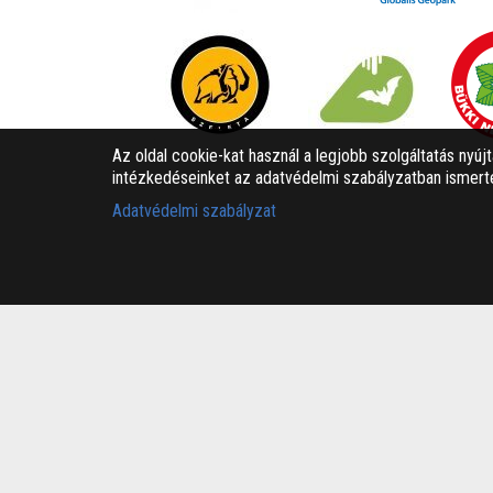
Az oldal cookie-kat használ a legjobb szolgáltatás nyúj
intézkedéseinket az adatvédelmi szabályzatban ismerte
Adatvédelmi szabályzat
Bükk-vidék Geopark Csoport