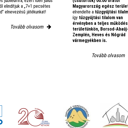
es jubileumra, ezért idén július
(csütörtök) 00:00 órától
ől elindítjuk a „7+1 pecsétes
Magyarország egész terüle
nd” elnevezésű játékunkat!
elrendelte a
tűzgyújtási tilal
így
tűzgyújtási tilalom van
érvényben
a teljes működés
Tovább olvasom
területünkön, Borsod-Abaúj
Zemplén, Heves és Nógrád
vármegyékben is.
Tovább olvasom