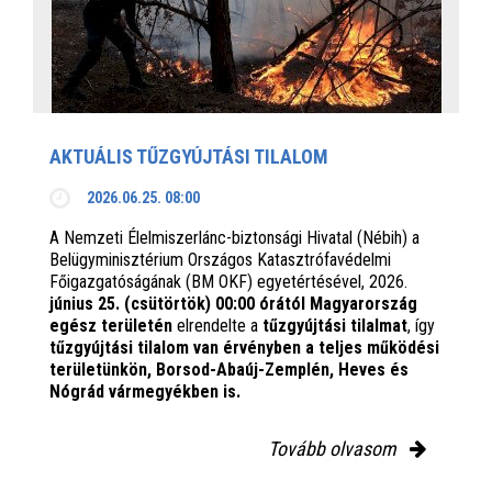
AKTUÁLIS TŰZGYÚJTÁSI TILALOM
2026.06.25. 08:00
A Nemzeti Élelmiszerlánc-biztonsági Hivatal (Nébih) a
Belügyminisztérium Országos Katasztrófavédelmi
Főigazgatóságának (BM OKF) egyetértésével, 2026.
június 25. (csütörtök) 00:00 órától Magyarország
egész területén
elrendelte a
tűzgyújtási tilalmat
, így
tűzgyújtási tilalom van érvényben
a teljes működési
területünkön, Borsod-Abaúj-Zemplén, Heves és
Nógrád vármegyékben is.
Tovább olvasom