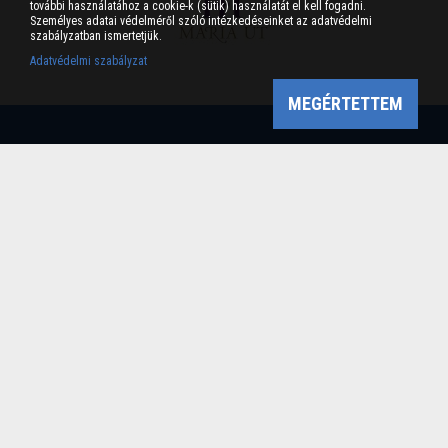
további használatához a cookie-k (sütik) használatát el kell fogadni.
Személyes adatai védelméről szóló intézkedéseinket az adatvédelmi
szabályzatban ismertetjük.
Adatvédelmi szabályzat
MEGÉRTETTEM
Bükk-vidék Geopark Csoport
Cím: 3304 Eger, Sánc u. 6. Tel: +36 36 411-581 Fax:
36/412-791 -
Email: bukkvidekgeopark@bnpi.hu
Impresszum