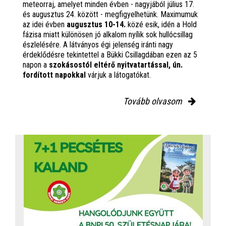
meteorraj, amelyet minden évben - nagyjából július 17.
és augusztus 24. között - megfigyelhetünk. Maximumuk
az idei évben
augusztus 10-14.
közé esik, idén a Hold
fázisa miatt különösen jó alkalom nyílik sok hullócsillag
észlelésére. A látványos égi jelenség iránti nagy
érdeklődésre tekintettel a Bükki Csillagdában ezen az 5
napon a
szokásostól eltérő nyitvatartással, ún.
fordított napokkal
várjuk a látogatókat.
Tovább olvasom