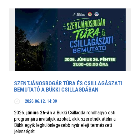
SZENTJÁNOSBOGÁR TÚRA ÉS CSILLAGÁSZATI
BEMUTATÓ A BÜKKI CSILLAGDÁBAN
2026.06.12. 14:39
2026.
június 26-án
a Bükki Csillagda rendhagyó esti
programjára invitáljuk azokat, akik szeretnék átélni a
Bükk egyik legkülönlegesebb nyár eleji természeti
jelenségét.