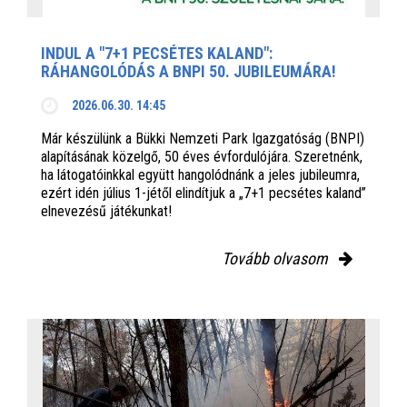
INDUL A "7+1 PECSÉTES KALAND":
RÁHANGOLÓDÁS A BNPI 50. JUBILEUMÁRA!
2026.06.30. 14:45
Már készülünk a Bükki Nemzeti Park Igazgatóság (BNPI)
alapításának közelgő, 50 éves évfordulójára. Szeretnénk,
ha látogatóinkkal együtt hangolódnánk a jeles jubileumra,
ezért idén július 1-jétől elindítjuk a „7+1 pecsétes kaland”
elnevezésű játékunkat!
Tovább olvasom