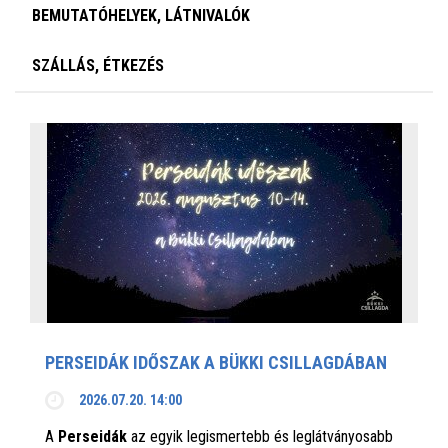
BEMUTATÓHELYEK, LÁTNIVALÓK
SZÁLLÁS, ÉTKEZÉS
PERSEIDÁK IDŐSZAK A BÜKKI CSILLAGDÁBAN
2026.07.20. 14:00
A
Perseidák
az egyik legismertebb és leglátványosabb