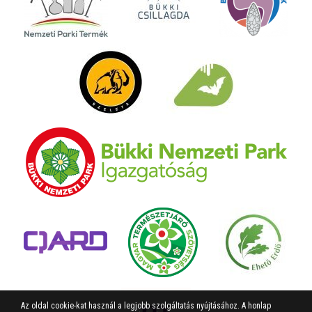
Az oldal cookie-kat használ a legjobb szolgáltatás nyújtásához. A honlap