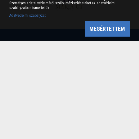
Személyes adatai védelméről szóló intézkedéseinket az adatvédelmi
szabályzatban ismertetjük.
Adatvédelmi szabályzat
MEGÉRTETTEM
Bükk-vidék Geopark Csoport
Cím: 3304 Eger, Sánc u. 6. Tel: +36 36 411-581 Fax:
36/412-791 -
Email: bukkvidekgeopark@bnpi.hu
Impresszum