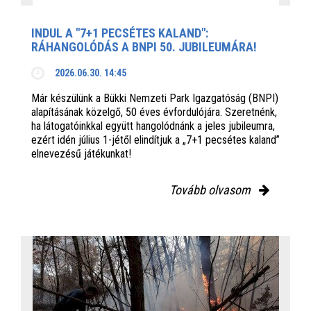
INDUL A "7+1 PECSÉTES KALAND":
RÁHANGOLÓDÁS A BNPI 50. JUBILEUMÁRA!
2026.06.30. 14:45
Már készülünk a Bükki Nemzeti Park Igazgatóság (BNPI)
alapításának közelgő, 50 éves évfordulójára. Szeretnénk,
ha látogatóinkkal együtt hangolódnánk a jeles jubileumra,
ezért idén július 1-jétől elindítjuk a „7+1 pecsétes kaland”
elnevezésű játékunkat!
Tovább olvasom