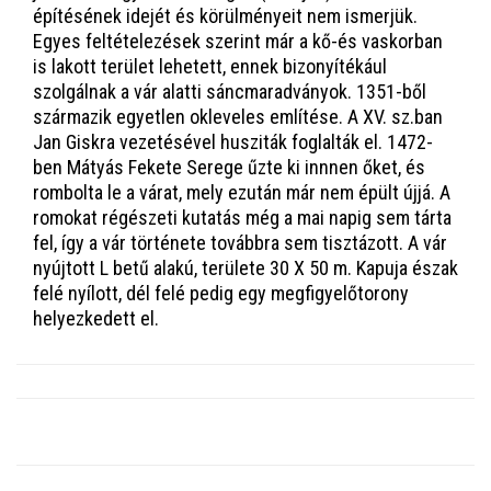
építésének idejét és körülményeit nem ismerjük.
Egyes feltételezések szerint már a kő-és vaskorban
is lakott terület lehetett, ennek bizonyítékául
szolgálnak a vár alatti sáncmaradványok. 1351-ből
származik egyetlen okleveles említése. A XV. sz.ban
Jan Giskra vezetésével husziták foglalták el. 1472-
ben Mátyás Fekete Serege űzte ki innnen őket, és
rombolta le a várat, mely ezután már nem épült újjá. A
romokat régészeti kutatás még a mai napig sem tárta
fel, így a vár története továbbra sem tisztázott. A vár
nyújtott L betű alakú, területe 30 X 50 m. Kapuja észak
felé nyílott, dél felé pedig egy megfigyelőtorony
helyezkedett el.