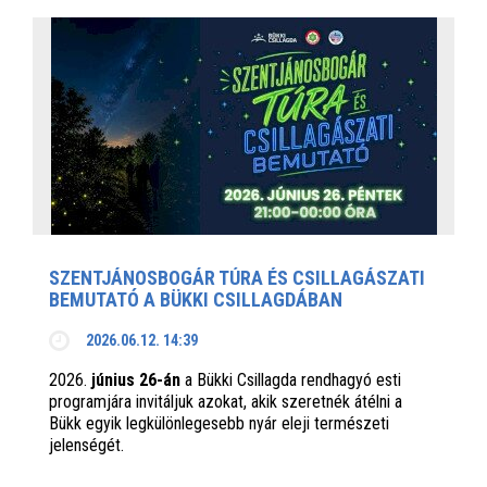
SZENTJÁNOSBOGÁR TÚRA ÉS CSILLAGÁSZATI
BEMUTATÓ A BÜKKI CSILLAGDÁBAN
2026.06.12. 14:39
2026.
június 26-án
a Bükki Csillagda rendhagyó esti
programjára invitáljuk azokat, akik szeretnék átélni a
Bükk egyik legkülönlegesebb nyár eleji természeti
jelenségét.