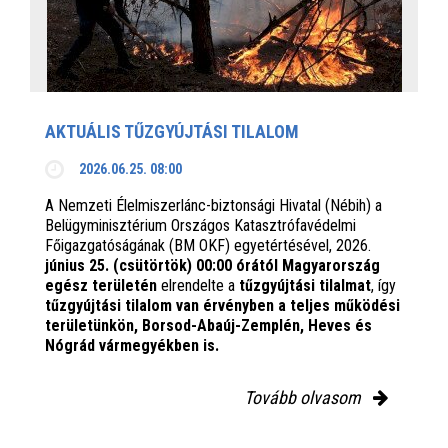
AKTUÁLIS TŰZGYÚJTÁSI TILALOM
2026.06.25. 08:00
A Nemzeti Élelmiszerlánc-biztonsági Hivatal (Nébih) a
Belügyminisztérium Országos Katasztrófavédelmi
Főigazgatóságának (BM OKF) egyetértésével, 2026.
június 25. (csütörtök) 00:00 órától Magyarország
egész területén
elrendelte a
tűzgyújtási tilalmat
, így
tűzgyújtási tilalom van érvényben
a teljes működési
területünkön, Borsod-Abaúj-Zemplén, Heves és
Nógrád vármegyékben is.
Tovább olvasom