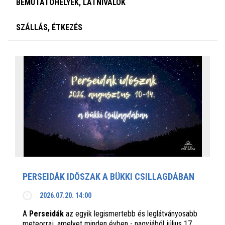
BEMUTATÓHELYEK, LÁTNIVALÓK
SZÁLLÁS, ÉTKEZÉS
PERSEIDÁK IDŐSZAK A BÜKKI CSILLAGDÁBAN
2026.07.20. 14:00
A
Perseidák
az egyik legismertebb és leglátványosabb
meteorraj, amelyet minden évben - nagyjából július 17.