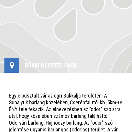
BÜKKI NEMZETI PARK
Egy elpusztult vár az egri Bükkalja területén. A
Subalyuk barlang közelében, Cserépfalutól kb. 5km-re
ÉNY felé fekszik. Az elnevezésben az "odor" szó arra
utal, hogy közelében számos barlang található:
Odorvári barlang, Hajnóczy barlang. Az "odor" szó
jelentése ugyanis barlangos (odorjas) terület. A vár