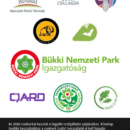
Az oldal cookie-kat használ a legjobb szolgáltatás nyújtásához. A honlap
további használatához a cookie-k (sütik) használatát el kell fogadni.