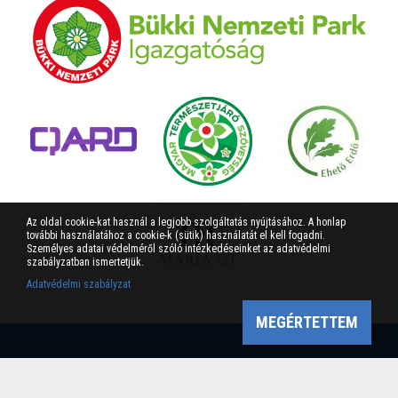
Az oldal cookie-kat használ a legjobb szolgáltatás nyújtásához. A honlap
további használatához a cookie-k (sütik) használatát el kell fogadni.
Személyes adatai védelméről szóló intézkedéseinket az adatvédelmi
szabályzatban ismertetjük.
Adatvédelmi szabályzat
MEGÉRTETTEM