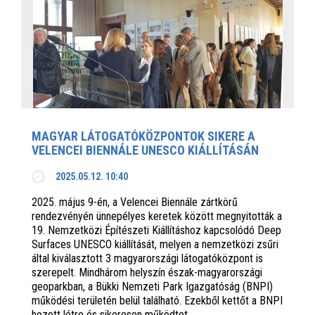
MAGYAR LÁTOGATÓKÖZPONTOK SIKERE A
VELENCEI BIENNÁLE UNESCO KIÁLLÍTÁSÁN
2025.05.12. 10:40
2025. május 9-én, a Velencei Biennále zártkörű
rendezvényén ünnepélyes keretek között megnyitották a
19. Nemzetközi Építészeti Kiállításhoz kapcsolódó Deep
Surfaces UNESCO kiállítását, melyen a nemzetközi zsűri
által kiválasztott 3 magyarországi látogatóközpont is
szerepelt. Mindhárom helyszín észak-magyarországi
geoparkban, a Bükki Nemzeti Park Igazgatóság (BNPI)
működési területén belül található. Ezekből kettőt a BNPI
hozott létre és sikeresen működtet.