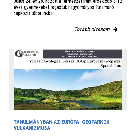
Július 24. és 28. között a természet iránt érdeklődő 8-12
éves gyermekeket fogadtuk hagyományos Túramanó
napközis táborunkban.
Tovább olvasom
TANULMÁNYBAN AZ EURÓPAI GEOPARKOK
VULKANIZMUSA