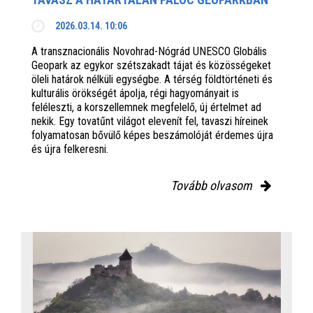
2026.03.14. 10:06
A transznacionális Novohrad-Nógrád UNESCO Globális
Geopark az egykor szétszakadt tájat és közösségeket
öleli határok nélküli egységbe. A térség földtörténeti és
kulturális örökségét ápolja, régi hagyományait is
feléleszti, a korszellemnek megfelelő, új értelmet ad
nekik. Egy tovatűnt világot elevenít fel, tavaszi híreinek
folyamatosan bővülő képes beszámolóját érdemes újra
és újra felkeresni.
Tovább olvasom