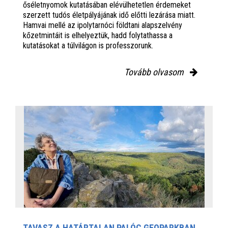
őséletnyomok kutatásában elévülhetetlen érdemeket
szerzett tudós életpályájának idő előtti lezárása miatt.
Hamvai mellé az ipolytarnóci földtani alapszelvény
kőzetmintáit is elhelyeztük, hadd folytathassa a
kutatásokat a túlvilágon is professzorunk.
Tovább olvasom
TAVASZ A HATÁRTALAN PALÓC GEOPARKBAN