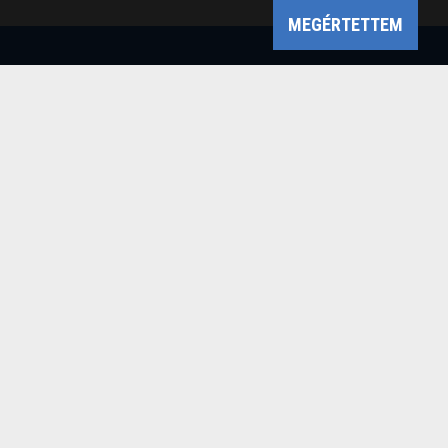
MEGÉRTETTEM
Bükk-vidék Geopark Csoport
Cím: 3304 Eger, Sánc u. 6. Tel: +36 36 411-581 Fax:
36/412-791 -
Email: bukkvidekgeopark@bnpi.hu
Impresszum
Powered by
a product of