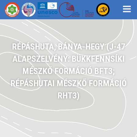
RÉPÁSHUTA, BÁNYA-HEGY (J-47
ALAPSZELVÉNY: BÜKKFENNSÍKI
MÉSZKŐ FORMÁCIÓ BFT3;
RÉPÁSHUTAI MÉSZKŐ FORMÁCIÓ
RHT3)