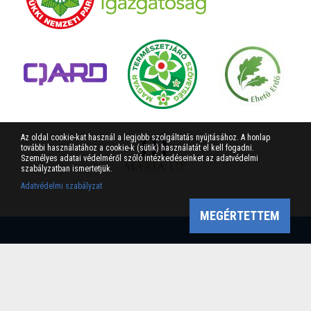
Az oldal cookie-kat használ a legjobb szolgáltatás nyújtásához. A honlap
további használatához a cookie-k (sütik) használatát el kell fogadni.
Személyes adatai védelméről szóló intézkedéseinket az adatvédelmi
szabályzatban ismertetjük.
Adatvédelmi szabályzat
MEGÉRTETTEM