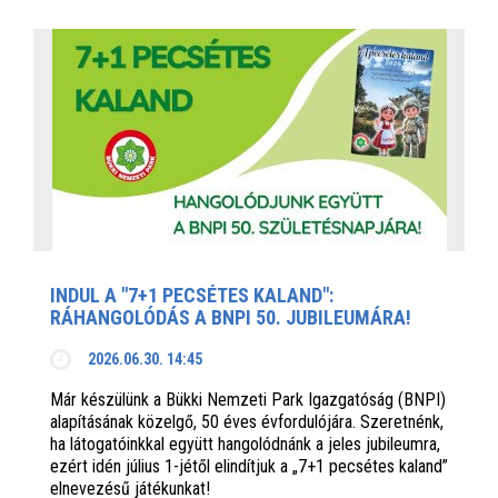
INDUL A "7+1 PECSÉTES KALAND":
RÁHANGOLÓDÁS A BNPI 50. JUBILEUMÁRA!
2026.06.30. 14:45
Már készülünk a Bükki Nemzeti Park Igazgatóság (BNPI)
alapításának közelgő, 50 éves évfordulójára. Szeretnénk,
ha látogatóinkkal együtt hangolódnánk a jeles jubileumra,
ezért idén július 1-jétől elindítjuk a „7+1 pecsétes kaland”
elnevezésű játékunkat!