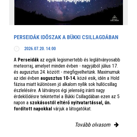
PERSEIDÁK IDŐSZAK A BÜKKI CSILLAGDÁBAN
2026.07.20. 14:00
A
Perseidák
az egyik legismertebb és leglátványosabb
meteorraj, amelyet minden évben - nagyjából július 17.
és augusztus 24. között - megfigyelhetünk. Maximumuk
az idei évben
augusztus 10-14.
közé esik, idén a Hold
fázisa miatt különösen jó alkalom nyílik sok hullócsillag
észlelésére. A látványos égi jelenség iránti nagy
érdeklődésre tekintettel a Bükki Csillagdában ezen az 5
napon a
szokásostól eltérő nyitvatartással, ún.
fordított napokkal
várjuk a látogatókat.
Tovább olvasom