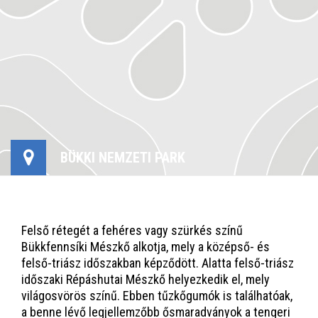
BÜKKI NEMZETI PARK
Felső rétegét a fehéres vagy szürkés színű
Bükkfennsíki Mészkő alkotja, mely a középső- és
felső-triász időszakban képződött. Alatta felső-triász
időszaki Répáshutai Mészkő helyezkedik el, mely
világosvörös színű. Ebben tűzkőgumók is találhatóak,
a benne lévő legjellemzőbb ősmaradványok a tengeri