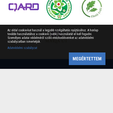
Az oldal cookie-kat használ a legjobb szolgáltatás nyújtásához. A honlap
további használatához a cookie-k (sütik) használatát el kell fogadni.
Személyes adatai védelméről szóló intézkedéseinket az adatvédelmi
szabályzatban ismertetjük.
Adatvédelmi szabályzat
MEGÉRTETTEM
Bükk-vidék Geopark Csoport