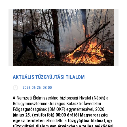
AKTUÁLIS TŰZGYÚJTÁSI TILALOM
2026.06.25. 08:00
A Nemzeti Élelmiszerlánc-biztonsági Hivatal (Nébih) a
Belügyminisztérium Országos Katasztrófavédelmi
Főigazgatóságának (BM OKF) egyetértésével, 2026.
június 25. (csütörtök) 00:00 órától Magyarország
egész területén
elrendelte a
tűzgyújtási tilalmat
, így
tűzgyújtási tilalom van érvényben
a teljes működési