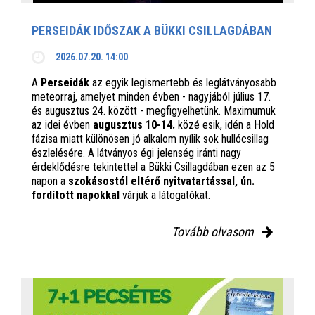
PERSEIDÁK IDŐSZAK A BÜKKI CSILLAGDÁBAN
2026.07.20. 14:00
A
Perseidák
az egyik legismertebb és leglátványosabb
meteorraj, amelyet minden évben - nagyjából július 17.
és augusztus 24. között - megfigyelhetünk. Maximumuk
az idei évben
augusztus 10-14.
közé esik, idén a Hold
fázisa miatt különösen jó alkalom nyílik sok hullócsillag
észlelésére. A látványos égi jelenség iránti nagy
érdeklődésre tekintettel a Bükki Csillagdában ezen az 5
napon a
szokásostól eltérő nyitvatartással, ún.
fordított napokkal
várjuk a látogatókat.
Tovább olvasom