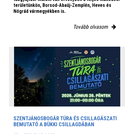
területünkön, Borsod-Abaúj-Zemplén, Heves és
Nógrád vármegyékben is.
Tovább olvasom
SZENTJÁNOSBOGÁR TÚRA ÉS CSILLAGÁSZATI
BEMUTATÓ A BÜKKI CSILLAGDÁBAN