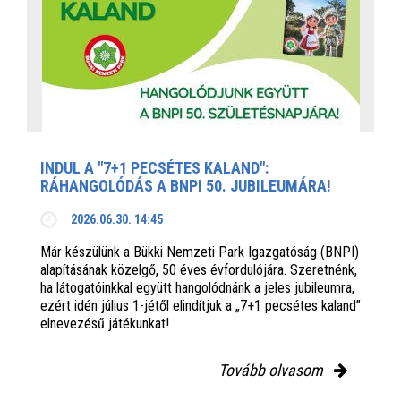
INDUL A "7+1 PECSÉTES KALAND":
RÁHANGOLÓDÁS A BNPI 50. JUBILEUMÁRA!
2026.06.30. 14:45
Már készülünk a Bükki Nemzeti Park Igazgatóság (BNPI)
alapításának közelgő, 50 éves évfordulójára. Szeretnénk,
ha látogatóinkkal együtt hangolódnánk a jeles jubileumra,
ezért idén július 1-jétől elindítjuk a „7+1 pecsétes kaland”
elnevezésű játékunkat!
Tovább olvasom