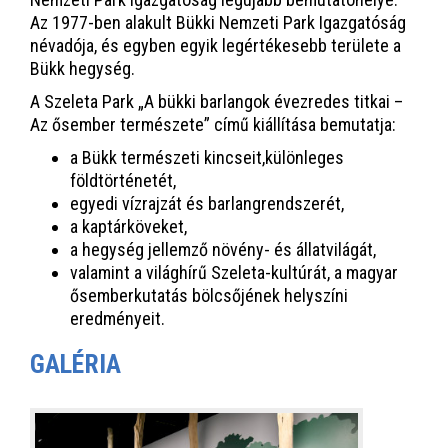
Az 1977-ben alakult Bükki Nemzeti Park Igazgatóság
névadója, és egyben egyik legértékesebb területe a
Bükk hegység.
A Szeleta Park „A bükki barlangok évezredes titkai –
Az ősember természete” című kiállítása bemutatja:
a Bükk természeti kincseit,különleges
földtörténetét,
egyedi vízrajzát és barlangrendszerét,
a kaptárköveket,
a hegység jellemző növény- és állatvilágát,
valamint a világhírű Szeleta-kultúrát, a magyar
ősemberkutatás bölcsőjének helyszíni
eredményeit.
GALÉRIA