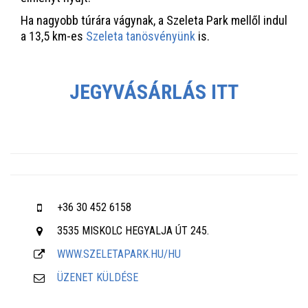
Ha nagyobb túrára vágynak, a Szeleta Park mellől indul
a 13,5 km-es
Szeleta tanösvényünk
is.
JEGYVÁSÁRLÁS ITT
+36 30 452 6158
3535 MISKOLC HEGYALJA ÚT 245.
WWW.SZELETAPARK.HU/HU
ÜZENET KÜLDÉSE