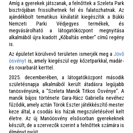
Amíg a gyerekek játszanak, a felnőttek a Szeleta Park
bisztrójában frissülhetnek fel és falatozhatnak. Az
ajándékbolt tematikus kínálatát kiegészítik a Bükki
Nemzeti Parki Védjegyes termékek, és
megvásárolható a látogatóközpont megnyitása
alkalmából újra kiadott „Kőbaltás ember” című regény
is.
Az épületet körülvevő területen ismerjék meg a
Jövő
ösvényt
is, amely kiegészül egy kőzetparkkal, madár-
és rovarbarát kerttel.
2025. decemberében, a látogatóközpont második
születésnapja alkalmából került átadásra legújabb
tanösvényünk, a "Szeleta Manók Titkos Ösvénye". A
manók bájos története Gara-Rácz Gabriella nevéhez
fűződik, amely aztán Török Eszter játékkészítő mester
keze által, a csodás kis házak megszületésével kelt
életre. Az új Manóösvény elsősorban gyerekeknek
készült, de a szervezők szerint a felnőttek számára is
élményt nyújt.