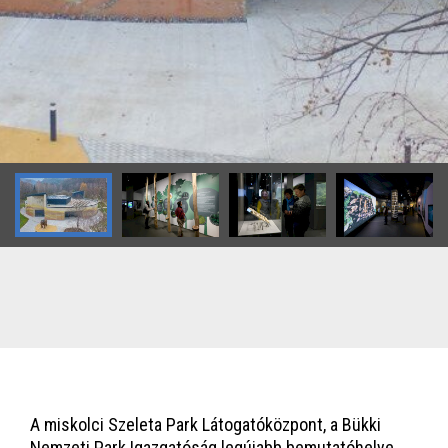
A miskolci Szeleta Park Látogatóközpont, a Bükki
Nemzeti Park Igazgatóság legújabb bemutatóhelye.