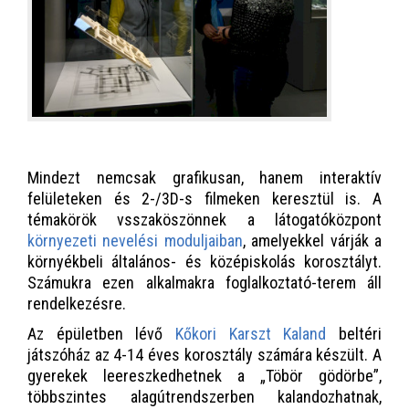
Mindezt nemcsak grafikusan, hanem interaktív
felületeken és 2-/3D-s filmeken keresztül is. A
témakörök vsszaköszönnek a látogatóközpont
környezeti nevelési moduljaiban
, amelyekkel várják a
környékbeli általános- és középiskolás korosztályt.
Számukra ezen alkalmakra foglalkoztató-terem áll
rendelkezésre.
Az épületben lévő
Kőkori Karszt Kaland
beltéri
játszóház az 4-14 éves korosztály számára készült. A
gyerekek leereszkedhetnek a „Töbör gödörbe”,
többszintes alagútrendszerben kalandozhatnak,