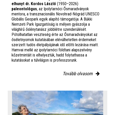
elhunyt dr. Kordos László
(1950–2026)
paleontológus
, az Ipolytarnóci Ősmaradványok
mentora, a transznacionális Novohrad-Nógrád UNESCO
Globális Geopark egyik alapító támogatója. A Bükki
Nemzeti Park Igazgatóság is mélyen gyászolja a
világhírű őslénytanász jobblétre szenderülését.
Pótolhatatlan veszteség érte az Ősmaradványokat az
őséletnyomok kutatásában elévülhetetlen érdemeket
szerzett tudós életpályájának idő előtti lezárása miatt.
Hamvai mellé az ipolytarnóci földtani alapszelvény
kőzetmintáit is elhelyeztük, hadd folytathassa a
kutatásokat a túlvilágon is professzorunk.
Tovább olvasom