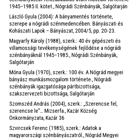
1945–1985 II. kötet., Nógrádi Szénbányák, Salgótarján
László Gyula (2004): A bányamentés története,
szerepe a nógrádi szénmedencében. Bányászati és
Kohászati Lapok – Bányászat, 2004/5, pp. 20-23.
Magyarfy Károly (1988), szerk.: 40 év gépészeti és
villamossági tevékenységének fejlődése a nógrádi
szénbányáknál 1945–1985., Nógrádi Szénbányák,
Salgótarján
Móna Gyula (1970), szerk.: 100 év. A Nógrád megyei
bányász munkásmozgalom története., Nógrádi
szénbányák igazgatósága pártbizottsága,
szakszervezeti bizottsága, Salgótarján
Szomszéd András (2004), szerk.: ,,Szerencse fel,
szerencse le”… Mizserfa., Kazár Község
Önkormányzata, Kazár 36
Szvircsek Ferenc (1985), szerk.: Adatok a
magyarországi szénbányászatról., Nógrád Megyei