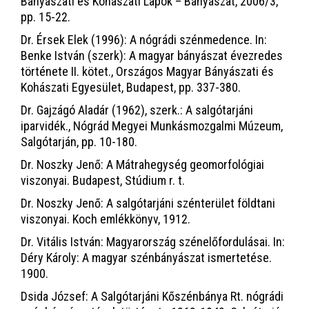
Bányászati és Kohászati Lapok – Bányászat, 2006/3,
pp. 15-22.
Dr. Érsek Elek (1996): A nógrádi szénmedence. In:
Benke István (szerk): A magyar bányászat évezredes
története II. kötet., Országos Magyar Bányászati és
Kohászati Egyesület, Budapest, pp. 337-380.
Dr. Gajzágó Aladár (1962), szerk.: A salgótarjáni
iparvidék., Nógrád Megyei Munkásmozgalmi Múzeum,
Salgótarján, pp. 10-180.
Dr. Noszky Jenő: A Mátrahegység geomorfológiai
viszonyai. Budapest, Stúdium r. t.
Dr. Noszky Jenő: A salgótarjáni szénterület földtani
viszonyai. Koch emlékkönyv, 1912.
Dr. Vitális István: Magyarország szénelőfordulásai. In:
Déry Károly: A magyar szénbányászat ismertetése.
1900.
Dsida József: A Salgótarjáni Kőszénbánya Rt. nógrádi