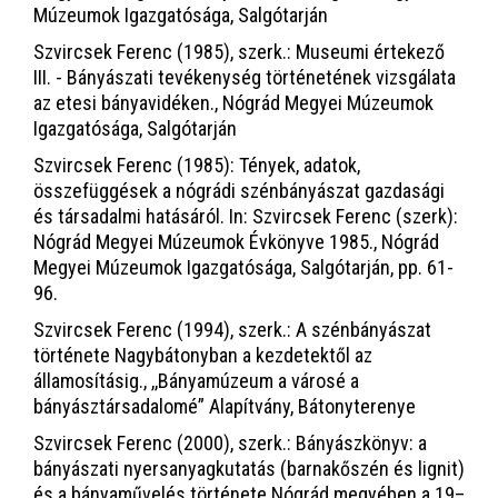
Múzeumok Igazgatósága, Salgótarján
Szvircsek Ferenc (1985), szerk.: Museumi értekező
III. - Bányászati tevékenység történetének vizsgálata
az etesi bányavidéken., Nógrád Megyei Múzeumok
Igazgatósága, Salgótarján
Szvircsek Ferenc (1985): Tények, adatok,
összefüggések a nógrádi szénbányászat gazdasági
és társadalmi hatásáról. In: Szvircsek Ferenc (szerk):
Nógrád Megyei Múzeumok Évkönyve 1985., Nógrád
Megyei Múzeumok Igazgatósága, Salgótarján, pp. 61-
96.
Szvircsek Ferenc (1994), szerk.: A szénbányászat
története Nagybátonyban a kezdetektől az
államosításig., ,,Bányamúzeum a városé a
bányásztársadalomé” Alapítvány, Bátonyterenye
Szvircsek Ferenc (2000), szerk.: Bányászkönyv: a
bányászati nyersanyagkutatás (barnakőszén és lignit)
és a bányaművelés története Nógrád megyében a 19–