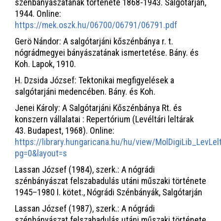
szénbányászatának története 1868-1943. Salgótarján,
1944. Online:
https://mek.oszk.hu/06700/06791/06791.pdf
Gerö Nándor: A salgótarjáni kőszénbánya r. t.
nógrádmegyei bányászatának ismertetése. Bány. és
Koh. Lapok, 1910.
H. Dzsida József: Tektonikai megfigyelések a
salgótarjáni medencében. Bány. és Koh.
Jenei Károly: A Salgótarjáni Kőszénbánya Rt. és
konszern vállalatai : Repertórium (Levéltári leltárak
43. Budapest, 1968). Online:
https://library.hungaricana.hu/hu/view/MolDigiLib_LevLel
pg=0&layout=s
Lassan József (1984), szerk.: A nógrádi
szénbányászat felszabadulás utáni műszaki története
1945–1980 I. kötet., Nógrádi Szénbányák, Salgótarján
Lassan József (1987), szerk.: A nógrádi
szénbányászat felszabadulás utáni műszaki története