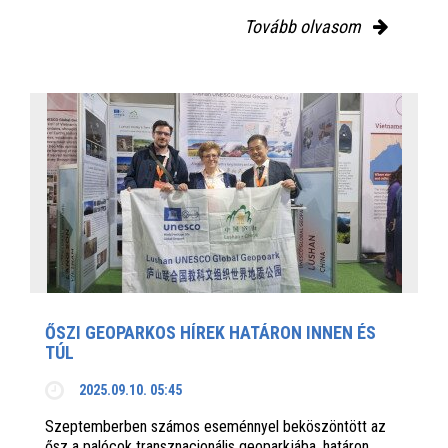
Tovább olvasom
ŐSZI GEOPARKOS HÍREK HATÁRON INNEN ÉS
TÚL
2025.09.10. 05:45
Szeptemberben számos eseménnyel beköszöntött az
ősz a palócok transznacionális geoparkjába, határon