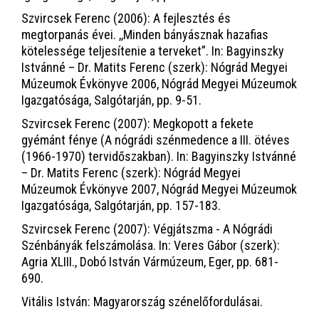
Szvircsek Ferenc (2006): A fejlesztés és
megtorpanás évei. ,,Minden bányásznak hazafias
kötelessége teljesítenie a terveket”. In: Bagyinszky
Istvánné – Dr. Matits Ferenc (szerk): Nógrád Megyei
Múzeumok Évkönyve 2006, Nógrád Megyei Múzeumok
Igazgatósága, Salgótarján, pp. 9-51.
Szvircsek Ferenc (2007): Megkopott a fekete
gyémánt fénye (A nógrádi szénmedence a III. ötéves
(1966-1970) tervidőszakban). In: Bagyinszky Istvánné
– Dr. Matits Ferenc (szerk): Nógrád Megyei
Múzeumok Évkönyve 2007, Nógrád Megyei Múzeumok
Igazgatósága, Salgótarján, pp. 157-183.
Szvircsek Ferenc (2007): Végjátszma - A Nógrádi
Szénbányák felszámolása. In: Veres Gábor (szerk):
Agria XLIII., Dobó István Vármúzeum, Eger, pp. 681-
690.
Vitális István: Magyarország szénelőfordulásai.