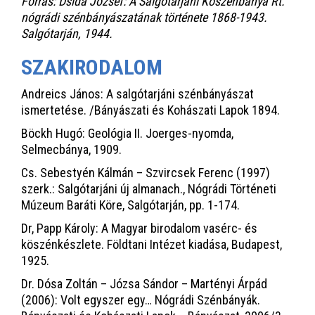
Forrás: Dsida József: A Salgótarjáni Kőszénbánya Rt.
nógrádi szénbányászatának története 1868-1943.
Salgótarján, 1944.
SZAKIRODALOM
Andreics János: A salgótarjáni szénbányászat
ismertetése. /Bányászati és Kohászati Lapok 1894.
Böckh Hugó: Geológia II. Joerges-nyomda,
Selmecbánya, 1909.
Cs. Sebestyén Kálmán – Szvircsek Ferenc (1997)
szerk.: Salgótarjáni új almanach., Nógrádi Történeti
Múzeum Baráti Köre, Salgótarján, pp. 1-174.
Dr, Papp Károly: A Magyar birodalom vasérc- és
köszénkészlete. Földtani Intézet kiadása, Budapest,
1925.
Dr. Dósa Zoltán – Józsa Sándor – Martényi Árpád
(2006): Volt egyszer egy… Nógrádi Szénbányák.