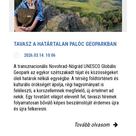
TAVASZ A HATÁRTALAN PALÓC GEOPARKBAN
2026.03.14. 10:06
A transznacionális Novohrad-Nógrád UNESCO Globális
Geopark az egykor szétszakadt tájat és közösségeket
öleli határok nélküli egységbe. A térség földtörténeti és
kulturális örökségét ápolja, régi hagyományait is
feléleszti, a korszellemnek megfelelő, új értelmet ad
nekik. Egy tovatűnt világot elevenít fel, tavaszi híreinek
folyamatosan bővülő képes beszámolóját érdemes újra
és újra felkeresni.
Tovább olvasom