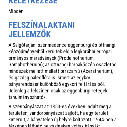
KELETKEZÉSE
Miocén.
FELSZÍNALAKTANI
JELLEMZŐK
A Salgótarjáni szénmedence eggenburgi és ottnangi
képződményeiből kerültek elő a legkorábbi európai
ormányos maradványok (Prodeinotherium,
Gomphotherium); az ottnangi barnakőszén összletből
mindezek mellett mellett orrszarvú (Aceratherium),
és gazdag paleoflóra is ismert az egykori
bányarendszer különböző egykori feltárásaiból.
Jelenleg a felszínen csak az eggenburgi rétegek
tanulmányozhatók.
A szénbányászat az 1850-es években indult meg a
területen, vándorbányászat zajlott, ha egy terület
kimerült, a bányatelep új helyre költözött. 1944-ben a
térképen látható helyszíneken voltak bányák: