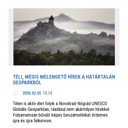
TÉLI, MÉGIS MELENGETŐ HÍREK A HATÁRTALAN
GEOPARKBÓL
2026.02.05. 13:12
Télen is aktív élet folyik a Novohrad-Nógrád UNESCO
Globális Geoparkban, ráadásul nem akármilyen hírekkel.
Folyamatosan bővülő képes beszámolónkat érdemes
újra és újra felkeresni.