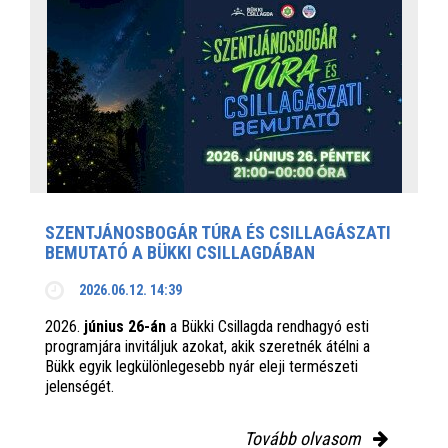
SZENTJÁNOSBOGÁR TÚRA ÉS CSILLAGÁSZATI
BEMUTATÓ A BÜKKI CSILLAGDÁBAN
2026.06.12. 14:39
2026.
június 26-án
a Bükki Csillagda rendhagyó esti
programjára invitáljuk azokat, akik szeretnék átélni a
Bükk egyik legkülönlegesebb nyár eleji természeti
jelenségét.
Tovább olvasom