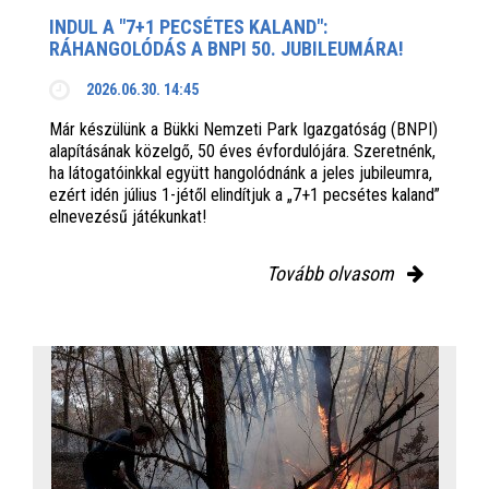
INDUL A "7+1 PECSÉTES KALAND":
RÁHANGOLÓDÁS A BNPI 50. JUBILEUMÁRA!
2026.06.30. 14:45
Már készülünk a Bükki Nemzeti Park Igazgatóság (BNPI)
alapításának közelgő, 50 éves évfordulójára. Szeretnénk,
ha látogatóinkkal együtt hangolódnánk a jeles jubileumra,
ezért idén július 1-jétől elindítjuk a „7+1 pecsétes kaland”
elnevezésű játékunkat!
Tovább olvasom