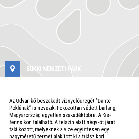
BÜKKI NEMZETI PARK
Az Udvar-kő beszakadt víznyelőüregét "Dante
Poklának" is nevezik. Fokozottan védett barlang,
Magyarország egyetlen szakadéktöbre. A Kis-
fennsíkon található. A felszín alatt négy-öt járat
találkozott, melyeknek a vize együttesen egy
nagyméretű termet alakított ki a triász kori