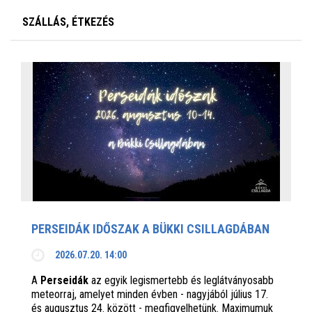
SZÁLLÁS, ÉTKEZÉS
PERSEIDÁK IDŐSZAK A BÜKKI CSILLAGDÁBAN
2026.07.20. 14:00
A
Perseidák
az egyik legismertebb és leglátványosabb
meteorraj, amelyet minden évben - nagyjából július 17.
és augusztus 24. között - megfigyelhetünk. Maximumuk