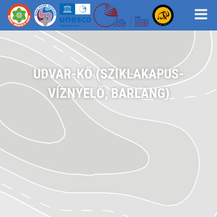
UDVAR-KŐ (SZIKLAKAPUS-
VÍZNYELŐ, BARLANG)