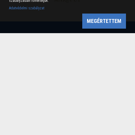
szabályzatban ismertetjük.
Adatvédelmi szabályzat
MEGÉRTETTEM
Bükk-vidék Geopark Csoport
Cím: 3304 Eger, Sánc u. 6. Tel: +36 36 411-581 Fax:
36/412-791 -
Email: bukkvidekgeopark@bnpi.hu
Impresszum