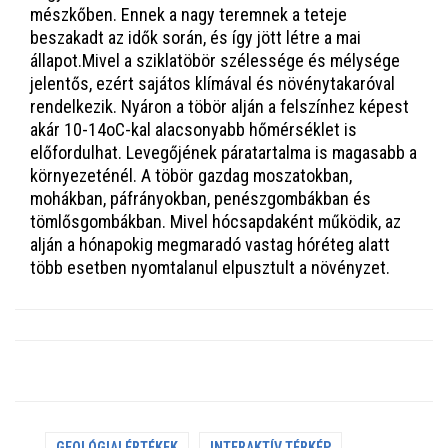
mészkőben. Ennek a nagy teremnek a teteje
beszakadt az idők során, és így jött létre a mai
állapot.Mivel a sziklatöbör szélessége és mélysége
jelentős, ezért sajátos klímával és növénytakaróval
rendelkezik. Nyáron a töbör alján a felszínhez képest
akár 10-14oC-kal alacsonyabb hőmérséklet is
előfordulhat. Levegőjének páratartalma is magasabb a
környezeténél. A töbör gazdag moszatokban,
mohákban, páfrányokban, penészgombákban és
tömlősgombákban. Mivel hócsapdaként működik, az
alján a hónapokig megmaradó vastag hóréteg alatt
több esetben nyomtalanul elpusztult a növényzet.
GEOLÓGIAI ÉRTÉKEK
INTERAKTÍV TÉRKÉP