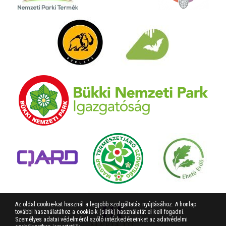
Az oldal cookie-kat használ a legjobb szolgáltatás nyújtásához. A honlap
további használatához a cookie-k (sütik) használatát el kell fogadni.
Személyes adatai védelméről szóló intézkedéseinket az adatvédelmi