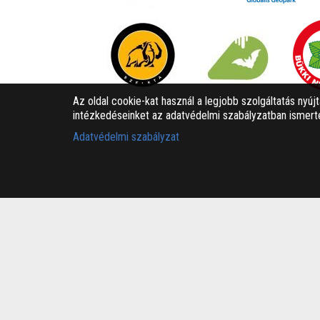
Az oldal cookie-kat használ a legjobb szolgáltatás nyúj
intézkedéseinket az adatvédelmi szabályzatban ismerte
Adatvédelmi szabályzat
Bükk-vidék Geopark Csoport