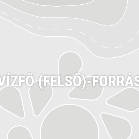
VÍZFŐ (FELSŐ)-FORRÁ