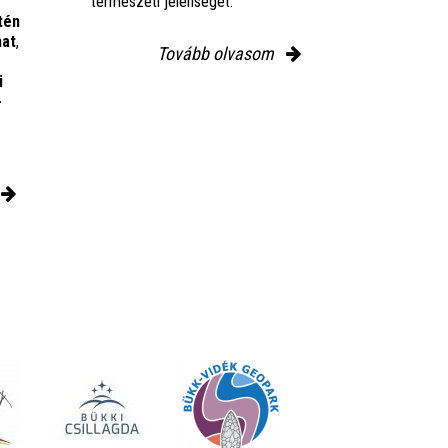
természeti jelenségét.
tén
mat
,
Tovább olvasom
i
-