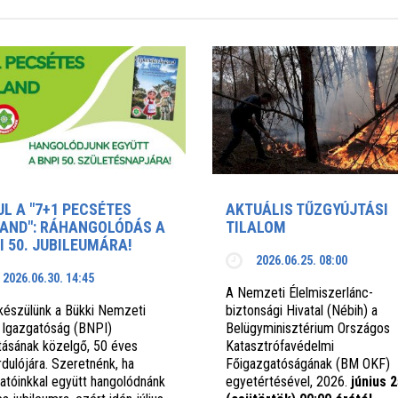
UL A "7+1 PECSÉTES
AKTUÁLIS TŰZGYÚJTÁSI
AND": RÁHANGOLÓDÁS A
TILALOM
I 50. JUBILEUMÁRA!
2026.06.25. 08:00
2026.06.30. 14:45
A Nemzeti Élelmiszerlánc-
készülünk a Bükki Nemzeti
biztonsági Hivatal (Nébih) a
 Igazgatóság (BNPI)
Belügyminisztérium Országos
ításának közelgő, 50 éves
Katasztrófavédelmi
rdulójára. Szeretnénk, ha
Főigazgatóságának (BM OKF)
gatóinkkal együtt hangolódnánk
egyetértésével, 2026.
június 2