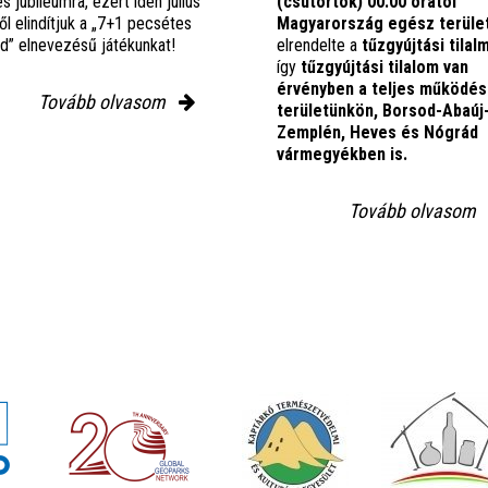
es jubileumra, ezért idén július
(csütörtök) 00:00 órától
ől elindítjuk a „7+1 pecsétes
Magyarország egész terüle
nd” elnevezésű játékunkat!
elrendelte a
tűzgyújtási tilal
így
tűzgyújtási tilalom van
érvényben
a teljes működés
Tovább olvasom
területünkön, Borsod-Abaúj
Zemplén, Heves és Nógrád
vármegyékben is.
Tovább olvasom