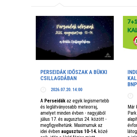
PERSEIDÁK IDŐSZAK A BÜKKI
IND
CSILLAGDÁBAN
KAL
BNP
2026.07.20. 14:00
A
Perseidák
az egyik legismertebb
és leglátványosabb meteorraj,
Már 
amelyet minden évben - nagyjából
Park
július 17. és augusztus 24. között -
alap
megfigyelhetünk. Maximumuk az
évfo
idei évben
augusztus 10-14.
közé
láto