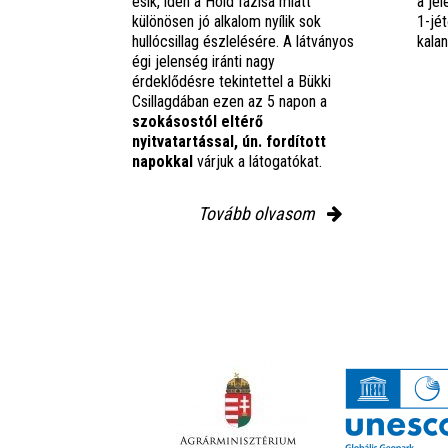
esik, idén a Hold fázisa miatt
a jel
különösen jó alkalom nyílik sok
1-jét
hullócsillag észlelésére. A látványos
kala
égi jelenség iránti nagy
érdeklődésre tekintettel a Bükki
Csillagdában ezen az 5 napon a
szokásostól eltérő
nyitvatartással, ún. fordított
napokkal
várjuk a látogatókat.
Tovább olvasom