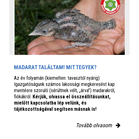
MADARAT TALÁLTAM! MIT TEGYEK?
Az év folyamán (kiemelten: tavasztól nyárig)
Igazgatóságunk számos lakossági megkeresést kap
mentésre szoruló (sérültnek vélt, „árva”) madarakról,
fiókákról.
Kérjük, olvassa el összeállításunkat,
mielőtt kapcsolatba lép velünk, és
tájékozottságával segítsen másnak is!
Tovább olvasom