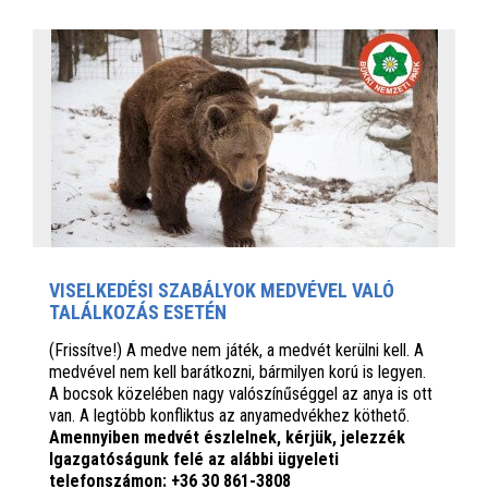
VISELKEDÉSI SZABÁLYOK MEDVÉVEL VALÓ
TALÁLKOZÁS ESETÉN
(Frissítve!) A medve nem játék, a medvét kerülni kell. A
medvével nem kell barátkozni, bármilyen korú is legyen.
A bocsok közelében nagy valószínűséggel az anya is ott
van. A legtöbb konfliktus az anyamedvékhez köthető.
Amennyiben medvét észlelnek, kérjük, jelezzék
Igazgatóságunk felé az alábbi ügyeleti
telefonszámon: +36 30 861-3808