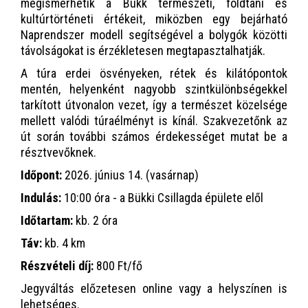
megismerhetik a Bükk természeti, földtani és
kultúrtörténeti értékeit, miközben egy bejárható
Naprendszer modell segítségével a bolygók közötti
távolságokat is érzékletesen megtapasztalhatják.
A túra erdei ösvényeken, rétek és kilátópontok
mentén, helyenként nagyobb szintkülönbségekkel
tarkított útvonalon vezet, így a természet közelsége
mellett valódi túraélményt is kínál. Szakvezetőnk az
út során további számos érdekességet mutat be a
résztvevőknek.
Időpont:
2026. június 14. (vasárnap)
Indulás:
10:00 óra - a Bükki Csillagda épülete elől
Időtartam:
kb. 2 óra
Táv:
kb. 4 km
Részvételi díj:
800 Ft/fő
Jegyváltás előzetesen online vagy a helyszínen is
lehetséges.