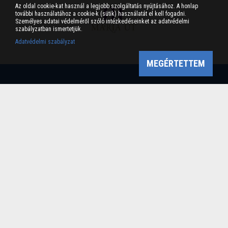
Az oldal cookie-kat használ a legjobb szolgáltatás nyújtásához. A honlap
további használatához a cookie-k (sütik) használatát el kell fogadni.
Személyes adatai védelméről szóló intézkedéseinket az adatvédelmi
szabályzatban ismertetjük.
Adatvédelmi szabályzat
MEGÉRTETTEM
Bükk-vidék Geopark Csoport
Cím: 3304 Eger, Sánc u. 6. Tel: +36 36 411-581 Fax:
36/412-791 -
Email: bukkvidekgeopark@bnpi.hu
Impresszum