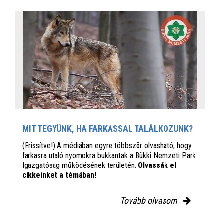
MIT TEGYÜNK, HA FARKASSAL TALÁLKOZUNK?
(Frissítve!) A médiában egyre többször olvasható, hogy
farkasra utaló nyomokra bukkantak a Bükki Nemzeti Park
Igazgatóság működésének területén.
Olvassák el
cikkeinket a témában!
Tovább olvasom