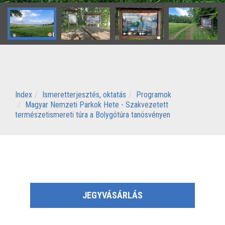
Index
Ismeretterjesztés, oktatás
Programok
Magyar Nemzeti Parkok Hete - Szakvezetett
természetismereti túra a Bolygótúra tanösvényen
JEGYVÁSÁRLÁS