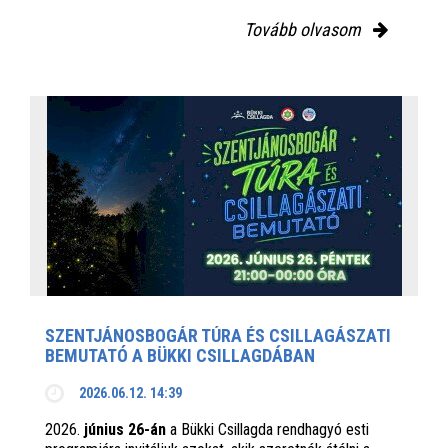
Tovább olvasom
SZENTJÁNOSBOGÁR TÚRA ÉS CSILLAGÁSZATI
BEMUTATÓ A BÜKKI CSILLAGDÁBAN
2026.06.12. 14:39
2026.
június 26-án
a Bükki Csillagda rendhagyó esti