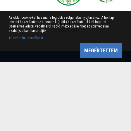
Az oldal cookie-kat használ a legjobb szolgáltatás nyújtásához. A honlap
további használatához a cookie-k (sütik) használatát el kell fogadni.
Személyes adatai védelméről szóló intézkedéseinket az adatvédelmi
szabályzatban ismertetjük.
Adatvédelmi szabályzat
MEGÉRTETTEM
Bükk-vidék Geopark Csoport
Cím: 3304 Eger, Sánc u. 6. Tel: +36 36 411-581 Fax:
36/412-791 -