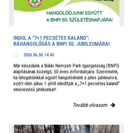
INDUL A "7+1 PECSÉTES KALAND":
RÁHANGOLÓDÁS A BNPI 50. JUBILEUMÁRA!
2026.06.30. 14:45
Már készülünk a Bükki Nemzeti Park Igazgatóság (BNPI)
alapításának közelgő, 50 éves évfordulójára. Szeretnénk,
ha látogatóinkkal együtt hangolódnánk a jeles jubileumra,
ezért idén július 1-jétől elindítjuk a „7+1 pecsétes kaland”
elnevezésű játékunkat!
Tovább olvasom