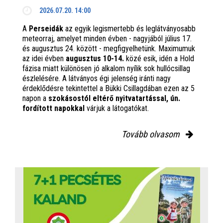
2026.07.20. 14:00
A
Perseidák
az egyik legismertebb és leglátványosabb
meteorraj, amelyet minden évben - nagyjából július 17.
és augusztus 24. között - megfigyelhetünk. Maximumuk
az idei évben
augusztus 10-14.
közé esik, idén a Hold
fázisa miatt különösen jó alkalom nyílik sok hullócsillag
észlelésére. A látványos égi jelenség iránti nagy
érdeklődésre tekintettel a Bükki Csillagdában ezen az 5
napon a
szokásostól eltérő nyitvatartással, ún.
fordított napokkal
várjuk a látogatókat.
Tovább olvasom