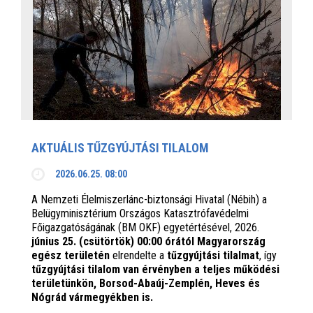
AKTUÁLIS TŰZGYÚJTÁSI TILALOM
2026.06.25. 08:00
A Nemzeti Élelmiszerlánc-biztonsági Hivatal (Nébih) a
Belügyminisztérium Országos Katasztrófavédelmi
Főigazgatóságának (BM OKF) egyetértésével, 2026.
június 25. (csütörtök) 00:00 órától Magyarország
egész területén
elrendelte a
tűzgyújtási tilalmat
, így
tűzgyújtási tilalom van érvényben
a teljes működési
területünkön, Borsod-Abaúj-Zemplén, Heves és
Nógrád vármegyékben is.