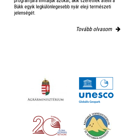
programjára invitáljuk azokat, akik szeretnék átélni a
Bükk egyik legkülönlegesebb nyár eleji természeti
jelenségét.
Tovább olvasom