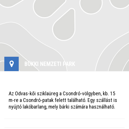
BÜKKI NEMZETI PARK
Az Odvas-kői sziklaüreg a Csondró-völgyben, kb. 15
m-re a Csondró-patak felett található. Egy szállást is
nyújtó lakóbarlang, mely bárki számára használható.